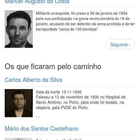
Manuel Augusto da Costa
Militante anarquista, foi preso a 30 de janeiro de 1934
pela sua participação na greve revolucionária do 18 de
janeiro, acusado de ser detentor de arma proibida e de ter
transportado "cerca de 100 bombas"
Paginação
Próxima
Seguinte ›
página
Os que ficaram pelo caminho
Carlos Alberto da Silva
Data da morte
13-11-1936
Faleceu a 13 de novembro de 1936 no Hospital de
Santo António, no Porto, para onde foi levado, na
véspera, pela PVDE do Porto.
…
Mário dos Santos Castelhano