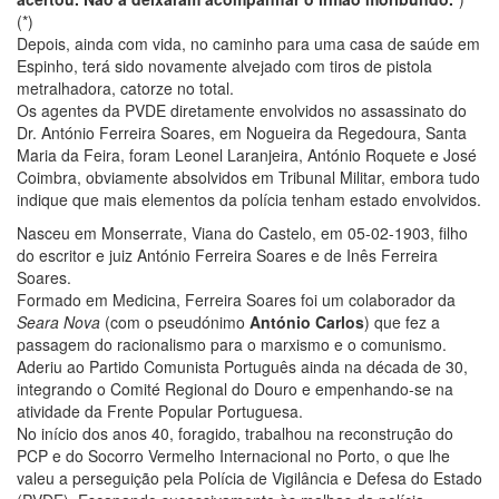
(*)
Depois, ainda com vida, no caminho para uma casa de saúde em
Espinho, terá sido novamente alvejado com tiros de pistola
metralhadora, catorze no total.
Os agentes da PVDE diretamente envolvidos no assassinato do
Dr. António Ferreira Soares, em Nogueira da Regedoura, Santa
Maria da Feira, foram Leonel Laranjeira, António Roquete e José
Coimbra, obviamente absolvidos em Tribunal Militar, embora tudo
indique que mais elementos da polícia tenham estado envolvidos.
Nasceu em Monserrate, Viana do Castelo, em 05-02-1903, filho
do escritor e juiz António Ferreira Soares e de Inês Ferreira
Soares.
Formado em Medicina, Ferreira Soares foi um colaborador da
Seara Nova
(com o pseudónimo
António Carlos
) que fez a
passagem do racionalismo para o marxismo e o comunismo.
Aderiu ao Partido Comunista Português ainda na década de 30,
integrando o Comité Regional do Douro e empenhando-se na
atividade da Frente Popular Portuguesa.
No início dos anos 40, foragido, trabalhou na reconstrução do
PCP e do Socorro Vermelho Internacional no Porto, o que lhe
valeu a perseguição pela Polícia de Vigilância e Defesa do Estado