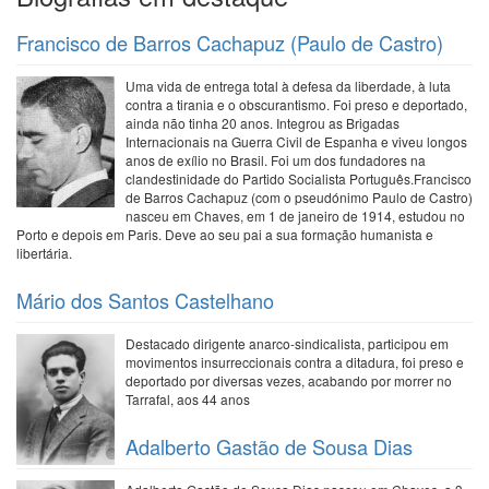
Francisco de Barros Cachapuz (Paulo de Castro)
Uma vida de entrega total à defesa da liberdade, à luta
contra a tirania e o obscurantismo. Foi preso e deportado,
ainda não tinha 20 anos. Integrou as Brigadas
Internacionais na Guerra Civil de Espanha e viveu longos
anos de exílio no Brasil. Foi um dos fundadores na
clandestinidade do Partido Socialista Português.Francisco
de Barros Cachapuz (com o pseudónimo Paulo de Castro)
nasceu em Chaves, em 1 de janeiro de 1914, estudou no
Porto e depois em Paris. Deve ao seu pai a sua formação humanista e
libertária.
Mário dos Santos Castelhano
Destacado dirigente anarco-sindicalista, participou em
movimentos insurreccionais contra a ditadura, foi preso e
deportado por diversas vezes, acabando por morrer no
Tarrafal, aos 44 anos
Adalberto Gastão de Sousa Dias