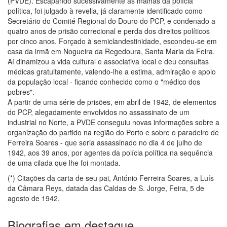
(PVDE). Escapando sucessivamente às malhas da polícia
política, foi julgado à revelia, já claramente identificado como
Secretário do Comité Regional do Douro do PCP, e condenado a
quatro anos de prisão correcional e perda dos direitos políticos
por cinco anos. Forçado à semiclandestinidade, escondeu-se em
casa da irmã em Nogueira da Regedoura, Santa Maria da Feira.
Aí dinamizou a vida cultural e associativa local e deu consultas
médicas gratuitamente, valendo-lhe a estima, admiração e apoio
da população local - ficando conhecido como o "médico dos
pobres".
A partir de uma série de prisões, em abril de 1942, de elementos
do PCP, alegadamente envolvidos no assassinato de um
industrial no Norte, a PVDE conseguiu novas informações sobre a
organização do partido na região do Porto e sobre o paradeiro de
Ferreira Soares - que seria assassinado no dia 4 de julho de
1942, aos 39 anos, por agentes da polícia política na sequência
de uma cilada que lhe foi montada.
(*) Citações da carta de seu pai, António Ferreira Soares, a Luís
da Câmara Reys, datada das Caldas de S. Jorge, Feira, 5 de
agosto de 1942.
Biografias em destaque