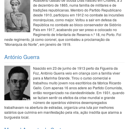
Adalberto Gastão de Sousa Dias nasceu em Chaves, a 3
de dezembro de 1865, numa família de militares e de
tradições republicanas. Membro do Partido Republicano
desde 1910, participou em 1912 no combate às incursões
monárquicas, como major. Voltou a sair em defesa da
República no combate ao bloco conservador de Sidónio
Pais em 1917, acabando por ser preso e colocado no
Regimento de Infantaria de Reserva n.º 18, no Porto. Foi
neste regimento, já como coronel, que combateu a proclamação da
“Monarquia do Norte”, em janeiro de 1919.
António Guerra
Nascido em 23 de junho de 1913 perto da Figueira da
Foz, António Guerra veio em criança com a família viver
para a Marinha Grande. Tirou o curso comercial e
trabalhou muito jovem nos escritórios da fábrica Ricardo
Gallo. Com apenas 16 anos adere ao Partido Comunista,
então reorganizado na clandestinidade. Em 1931, quando
se faziam sentir os efeitos da crise mundial e grande
número de operários vidreiros desempregados
trabalhavam na abertura de estradas, organiza uma luta por melhores
salários que culmina em manifestação pela vila, ação insólita que alarma a
burguesia local.