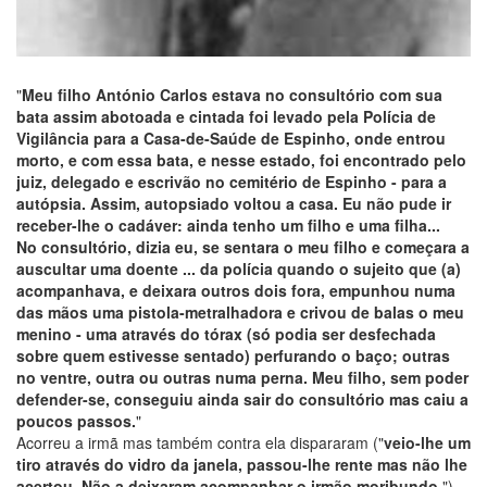
"
Meu filho António Carlos estava no consultório com sua
bata assim abotoada e cintada foi levado pela Polícia de
Vigilância para a Casa-de-Saúde de Espinho, onde entrou
morto, e com essa bata, e nesse estado, foi encontrado pelo
juiz, delegado e escrivão no cemitério de Espinho - para a
autópsia. Assim, autopsiado voltou a casa. Eu não pude ir
receber-lhe o cadáver: ainda tenho um filho e uma filha...
No consultório, dizia eu, se sentara o meu filho e começara a
auscultar uma doente ... da polícia quando o sujeito que (a)
acompanhava, e deixara outros dois fora, empunhou numa
das mãos uma pistola-metralhadora e crivou de balas o meu
menino - uma através do tórax (só podia ser desfechada
sobre quem estivesse sentado) perfurando o baço; outras
no ventre, outra ou outras numa perna. Meu filho, sem poder
defender-se, conseguiu ainda sair do consultório mas caiu a
poucos passos.
"
Acorreu a irmã mas também contra ela dispararam ("
veio-lhe um
tiro através do vidro da janela, passou-lhe rente mas não lhe
acertou. Não a deixaram acompanhar o irmão moribundo.
")