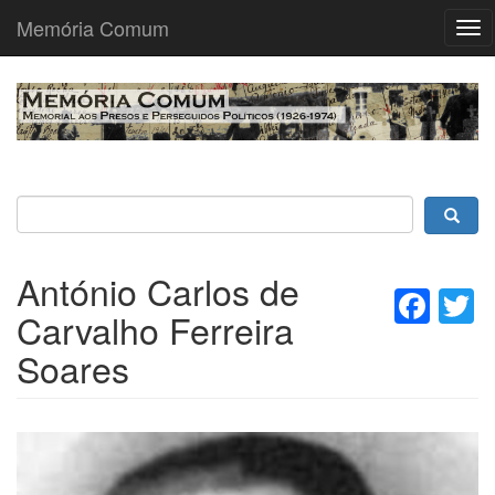
Memória Comum
Tog
nav
Passar
para
o
conteúdo
principal
António Carlos de
Fac
T
Carvalho Ferreira
Soares