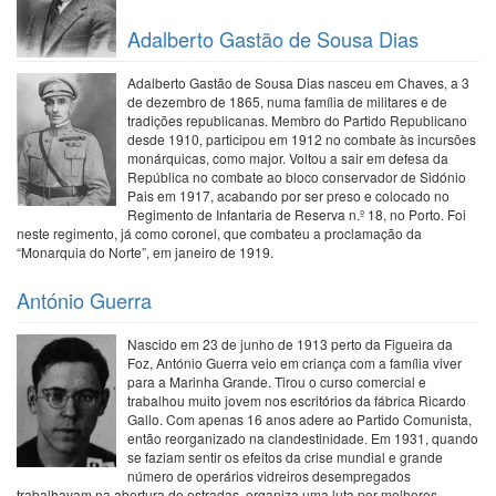
Adalberto Gastão de Sousa Dias
Adalberto Gastão de Sousa Dias nasceu em Chaves, a 3
de dezembro de 1865, numa família de militares e de
tradições republicanas. Membro do Partido Republicano
desde 1910, participou em 1912 no combate às incursões
monárquicas, como major. Voltou a sair em defesa da
República no combate ao bloco conservador de Sidónio
Pais em 1917, acabando por ser preso e colocado no
Regimento de Infantaria de Reserva n.º 18, no Porto. Foi
neste regimento, já como coronel, que combateu a proclamação da
“Monarquia do Norte”, em janeiro de 1919.
António Guerra
Nascido em 23 de junho de 1913 perto da Figueira da
Foz, António Guerra veio em criança com a família viver
para a Marinha Grande. Tirou o curso comercial e
trabalhou muito jovem nos escritórios da fábrica Ricardo
Gallo. Com apenas 16 anos adere ao Partido Comunista,
então reorganizado na clandestinidade. Em 1931, quando
se faziam sentir os efeitos da crise mundial e grande
número de operários vidreiros desempregados
trabalhavam na abertura de estradas, organiza uma luta por melhores