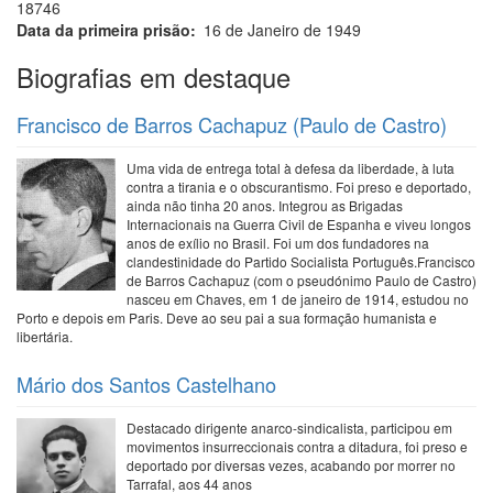
18746
Data da primeira prisão
16 de Janeiro de 1949
Biografias em destaque
Francisco de Barros Cachapuz (Paulo de Castro)
Uma vida de entrega total à defesa da liberdade, à luta
contra a tirania e o obscurantismo. Foi preso e deportado,
ainda não tinha 20 anos. Integrou as Brigadas
Internacionais na Guerra Civil de Espanha e viveu longos
anos de exílio no Brasil. Foi um dos fundadores na
clandestinidade do Partido Socialista Português.Francisco
de Barros Cachapuz (com o pseudónimo Paulo de Castro)
nasceu em Chaves, em 1 de janeiro de 1914, estudou no
Porto e depois em Paris. Deve ao seu pai a sua formação humanista e
libertária.
Mário dos Santos Castelhano
Destacado dirigente anarco-sindicalista, participou em
movimentos insurreccionais contra a ditadura, foi preso e
deportado por diversas vezes, acabando por morrer no
Tarrafal, aos 44 anos