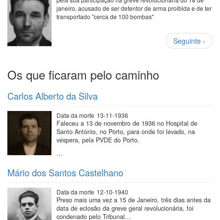
janeiro, acusado de ser detentor de arma proibida e de ter
transportado "cerca de 100 bombas"
Paginação
Próxima
Seguinte ›
página
Os que ficaram pelo caminho
Carlos Alberto da Silva
Data da morte
13-11-1936
Faleceu a 13 de novembro de 1936 no Hospital de
Santo António, no Porto, para onde foi levado, na
véspera, pela PVDE do Porto.
…
Mário dos Santos Castelhano
Data da morte
12-10-1940
Preso mais uma vez a 15 de Janeiro, três dias antes da
data de eclosão da greve geral revolucionária, foi
condenado pelo Tribunal…