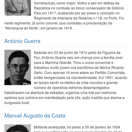
monárquicas, como major. Voltou a sair em defesa da
República no combate ao bloco conservador de Sidónio
Pais em 1917, acabando por ser preso e colocado no
Regimento de Infantaria de Reserva n.º 18, no Porto. Foi
neste regimento, já como coronel, que combateu a proclamação da
“Monarquia do Norte”, em janeiro de 1919.
António Guerra
Nascido em 23 de junho de 1913 perto da Figueira da
Foz, António Guerra veio em criança com a família viver
para a Marinha Grande. Tirou o curso comercial e
trabalhou muito jovem nos escritórios da fábrica Ricardo
Gallo. Com apenas 16 anos adere ao Partido Comunista,
então reorganizado na clandestinidade. Em 1931, quando
se faziam sentir os efeitos da crise mundial e grande
número de operários vidreiros desempregados
trabalhavam na abertura de estradas, organiza uma luta por melhores
salários que culmina em manifestação pela vila, ação insólita que alarma a
burguesia local.
Manuel Augusto da Costa
Militante anarquista, foi preso a 30 de janeiro de 1934
pela sua participação na greve revolucionária do 18 de