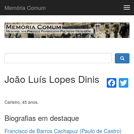
Memória Comum
Tog
nav
Passar
para
o
conteúdo
principal
João Luís Lopes Dinis
Fac
T
Carteiro, 45 anos.
Biografias em destaque
Francisco de Barros Cachapuz (Paulo de Castro)