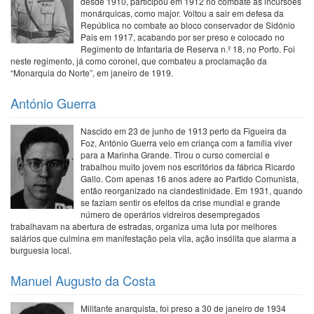
desde 1910, participou em 1912 no combate às incursões
monárquicas, como major. Voltou a sair em defesa da
República no combate ao bloco conservador de Sidónio
Pais em 1917, acabando por ser preso e colocado no
Regimento de Infantaria de Reserva n.º 18, no Porto. Foi
neste regimento, já como coronel, que combateu a proclamação da
“Monarquia do Norte”, em janeiro de 1919.
António Guerra
Nascido em 23 de junho de 1913 perto da Figueira da
Foz, António Guerra veio em criança com a família viver
para a Marinha Grande. Tirou o curso comercial e
trabalhou muito jovem nos escritórios da fábrica Ricardo
Gallo. Com apenas 16 anos adere ao Partido Comunista,
então reorganizado na clandestinidade. Em 1931, quando
se faziam sentir os efeitos da crise mundial e grande
número de operários vidreiros desempregados
trabalhavam na abertura de estradas, organiza uma luta por melhores
salários que culmina em manifestação pela vila, ação insólita que alarma a
burguesia local.
Manuel Augusto da Costa
Militante anarquista, foi preso a 30 de janeiro de 1934