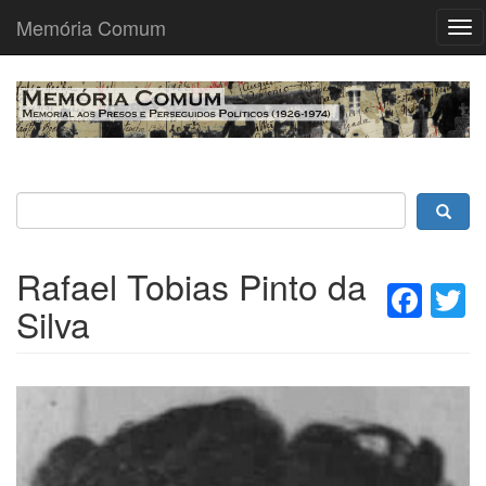
Memória Comum
Tog
nav
Passar
para
o
conteúdo
principal
Rafael Tobias Pinto da
Fac
T
Silva