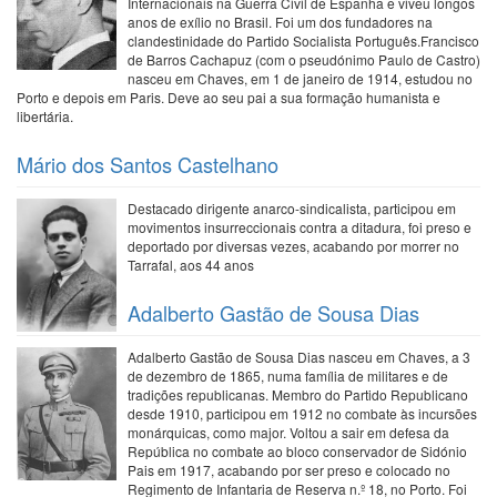
Internacionais na Guerra Civil de Espanha e viveu longos
anos de exílio no Brasil. Foi um dos fundadores na
clandestinidade do Partido Socialista Português.Francisco
de Barros Cachapuz (com o pseudónimo Paulo de Castro)
nasceu em Chaves, em 1 de janeiro de 1914, estudou no
Porto e depois em Paris. Deve ao seu pai a sua formação humanista e
libertária.
Mário dos Santos Castelhano
Destacado dirigente anarco-sindicalista, participou em
movimentos insurreccionais contra a ditadura, foi preso e
deportado por diversas vezes, acabando por morrer no
Tarrafal, aos 44 anos
Adalberto Gastão de Sousa Dias
Adalberto Gastão de Sousa Dias nasceu em Chaves, a 3
de dezembro de 1865, numa família de militares e de
tradições republicanas. Membro do Partido Republicano
desde 1910, participou em 1912 no combate às incursões
monárquicas, como major. Voltou a sair em defesa da
República no combate ao bloco conservador de Sidónio
Pais em 1917, acabando por ser preso e colocado no
Regimento de Infantaria de Reserva n.º 18, no Porto. Foi