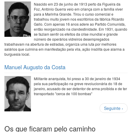
Nascido em 23 de junho de 1913 perto da Figueira da
Foz, António Guerra veio em criança com a família viver
para a Marinha Grande. Tirou o curso comercial e
trabalhou muito jovem nos escritórios da fábrica Ricardo
Gallo. Com apenas 16 anos adere ao Partido Comunista,
então reorganizado na clandestinidade. Em 1931, quando
se faziam sentir os efeitos da crise mundial e grande
número de operários vidreiros desempregados
trabalhavam na abertura de estradas, organiza uma luta por melhores
salários que culmina em manifestação pela vila, ação insólita que alarma a
burguesia local.
Manuel Augusto da Costa
Militante anarquista, foi preso a 30 de janeiro de 1934
pela sua participação na greve revolucionária do 18 de
janeiro, acusado de ser detentor de arma proibida e de ter
transportado "cerca de 100 bombas"
Paginação
Próxima
Seguinte ›
página
Os que ficaram pelo caminho