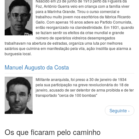
Nascido em 23 de junho de 1913 perto da Figueira da
Foz, António Guerra veio em criança com a família viver
para a Marinha Grande. Tirou o curso comercial e
trabalhou muito jovem nos escritórios da fábrica Ricardo
Gallo. Com apenas 16 anos adere ao Partido Comunista,
então reorganizado na clandestinidade. Em 1931, quando
se faziam sentir os efeitos da crise mundial e grande
número de operários vidreiros desempregados
trabalhavam na abertura de estradas, organiza uma luta por melhores
salários que culmina em manifestação pela vila, ação insólita que alarma a
burguesia local.
Manuel Augusto da Costa
Militante anarquista, foi preso a 30 de janeiro de 1934
pela sua participação na greve revolucionária do 18 de
janeiro, acusado de ser detentor de arma proibida e de ter
transportado "cerca de 100 bombas"
Paginação
Próxima
Seguinte ›
página
Os que ficaram pelo caminho