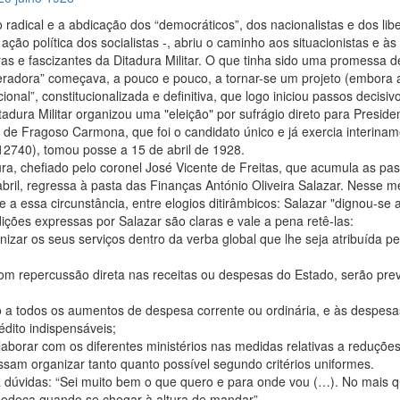
 radical e a abdicação dos “democráticos”, dos nacionalistas e dos libe
ção política dos socialistas -, abriu o caminho aos situacionistas e às
as e fascizantes da Ditadura Militar. O que tinha sido uma promessa d
eradora” começava, a pouco e pouco, a tornar-se um projeto (embora 
onal”, constitucionalizada e definitiva, que logo iniciou passos decisiv
dura Militar organizou uma "eleição" por sufrágio direto para Preside
 de Fragoso Carmona, que foi o candidato único e já exercia interina
2740), tomou posse a 15 de abril de 1928.
ra, chefiado pelo coronel José Vicente de Freitas, que acumula as pas
 abril, regressa à pasta das Finanças António Oliveira Salazar. Nesse 
de a essa circunstância, entre elogios ditirâmbicos: Salazar "dignou-se a
ções expressas por Salazar são claras e vale a pena retê-las:
izar os seus serviços dentro da verba global que lhe seja atribuída pe
com repercussão direta nas receitas ou despesas do Estado, serão pre
o a todos os aumentos de despesa corrente ou ordinária, e às despesa
dito indispensáveis;
aborar com os diferentes ministérios nas medidas relativas a reduçõe
sam organizar tanto quanto possível segundo critérios uniformes.
 dúvidas: “Sei muito bem o que quero e para onde vou (…). No mais q
obedeça quando se chegar à altura de mandar”.