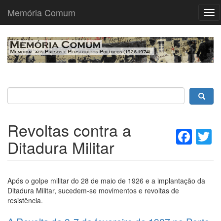
Memória Comum
Tog
nav
Passar
para
o
conteúdo
principal
Revoltas contra a
Fac
T
Ditadura Militar
Após o golpe militar do 28 de maio de 1926 e a implantação da
Ditadura Militar, sucedem-se movimentos e revoltas de
resistência.