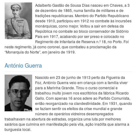
Adalberto Gastão de Sousa Dias nasceu em Chaves, a 3
de dezembro de 1865, numa família de militares e de
tradições republicanas. Membro do Partido Republicano
desde 1910, participou em 1912 no combate às incursões
monárquicas, como major. Voltou a sair em defesa da
República no combate ao bloco conservador de Sidónio
Pais em 1917, acabando por ser preso e colocado no
Regimento de Infantaria de Reserva n.º 18, no Porto. Foi
neste regimento, já como coronel, que combateu a proclamação da
“Monarquia do Norte”, em janeiro de 1919.
António Guerra
Nascido em 23 de junho de 1913 perto da Figueira da
Foz, António Guerra veio em criança com a família viver
para a Marinha Grande. Tirou o curso comercial e
trabalhou muito jovem nos escritórios da fábrica Ricardo
Gallo. Com apenas 16 anos adere ao Partido Comunista,
então reorganizado na clandestinidade. Em 1931, quando
se faziam sentir os efeitos da crise mundial e grande
número de operários vidreiros desempregados
trabalhavam na abertura de estradas, organiza uma luta por melhores
salários que culmina em manifestação pela vila, ação insólita que alarma a
burguesia local.