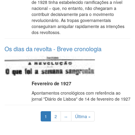
de 1928 tinha estabelecido ramificações a nível
nacional – que, no entanto, não chegaram a
contribuir decisivamente para o movimento
revolucionário. As tropas governamentais
conseguiram aniquilar rapidamente as intenções
dos revoltosos.
Os dias da revolta - Breve cronologia
Fevereiro de 1927
Apontamentos cronológicos com referência ao
jornal "Diário de Lisboa" de 14 de fevereiro de 1927
Paginação
Página
1
Page
2
Próxima
››
Última
Última »
atual
página
página