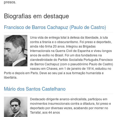
presos.
Biografias em destaque
Francisco de Barros Cachapuz (Paulo de Castro)
Uma vida de entrega total à defesa da liberdade, à luta
contra a tirania e o obscurantismo. Foi preso e deportado,
ainda não tinha 20 anos. Integrou as Brigadas
Internacionais na Guerra Civil de Espanha e viveu longos
anos de exílio no Brasil. Foi um dos fundadores na
clandestinidade do Partido Socialista Português.Francisco
de Barros Cachapuz (com o pseudónimo Paulo de Castro)
nasceu em Chaves, em 1 de janeiro de 1914, estudou no
Porto e depois em Paris. Deve ao seu pai a sua formação humanista e
libertária.
Mário dos Santos Castelhano
Destacado dirigente anarco-sindicalista, participou em
movimentos insurreccionais contra a ditadura, foi preso e
deportado por diversas vezes, acabando por morrer no
Tarrafal, aos 44 anos