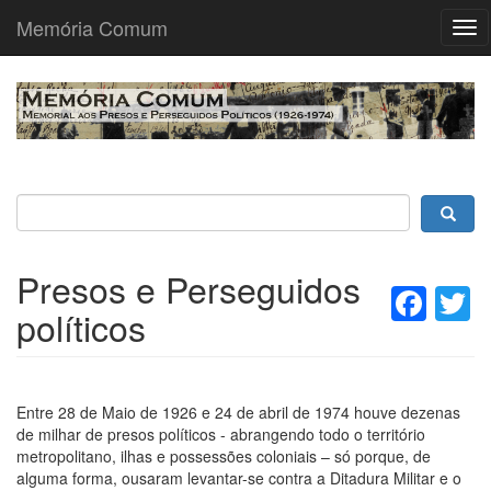
Memória Comum
Tog
nav
Passar
para
o
conteúdo
principal
Presos e Perseguidos
Fac
T
políticos
Entre 28 de Maio de 1926 e 24 de abril de 1974 houve dezenas
de milhar de presos políticos - abrangendo todo o território
metropolitano, ilhas e possessões coloniais – só porque, de
alguma forma, ousaram levantar-se contra a Ditadura Militar e o