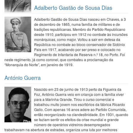
Adalberto Gastão de Sousa Dias
Adalberto Gastão de Sousa Dias nasceu em Chaves, a 3
de dezembro de 1865, numa família de militares e de
tradições republicanas. Membro do Partido Republicano
desde 1910, participou em 1912 no combate às incursões
monárquicas, como major. Voltou a sair em defesa da
República no combate ao bloco conservador de Sidónio
Pais em 1917, acabando por ser preso e colocado no
Regimento de Infantaria de Reserva n.º 18, no Porto. Foi
neste regimento, já como coronel, que combateu a proclamação da
“Monarquia do Norte”, em janeiro de 1919.
António Guerra
Nascido em 23 de junho de 1913 perto da Figueira da
Foz, António Guerra veio em criança com a família viver
para a Marinha Grande. Tirou o curso comercial e
trabalhou muito jovem nos escritórios da fábrica Ricardo
Gallo. Com apenas 16 anos adere ao Partido Comunista,
então reorganizado na clandestinidade. Em 1931, quando
se faziam sentir os efeitos da crise mundial e grande
número de operários vidreiros desempregados
trabalhavam na abertura de estradas, organiza uma luta por melhores