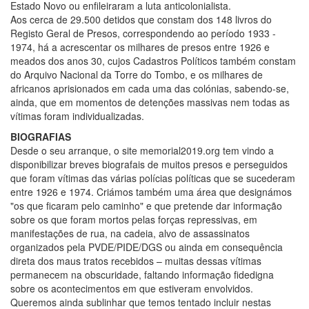
Estado Novo ou enfileiraram a luta anticolonialista.
Aos cerca de 29.500 detidos que constam dos 148 livros do
Registo Geral de Presos, correspondendo ao período 1933 -
1974, há a acrescentar os milhares de presos entre 1926 e
meados dos anos 30, cujos Cadastros Políticos também constam
do Arquivo Nacional da Torre do Tombo, e os milhares de
africanos aprisionados em cada uma das colónias, sabendo-se,
ainda, que em momentos de detenções massivas nem todas as
vítimas foram individualizadas.
BIOGRAFIAS
Desde o seu arranque, o site memorial2019.org tem vindo a
disponibilizar breves biografais de muitos presos e perseguidos
que foram vítimas das várias polícias políticas que se sucederam
entre 1926 e 1974. Criámos também uma área que designámos
"os que ficaram pelo caminho" e que pretende dar informação
sobre os que foram mortos pelas forças repressivas, em
manifestações de rua, na cadeia, alvo de assassinatos
organizados pela PVDE/PIDE/DGS ou ainda em consequência
direta dos maus tratos recebidos – muitas dessas vítimas
permanecem na obscuridade, faltando informação fidedigna
sobre os acontecimentos em que estiveram envolvidos.
Queremos ainda sublinhar que temos tentado incluir nestas