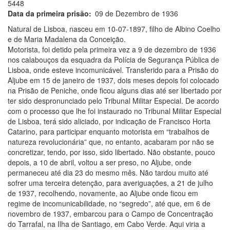
5448
Data da primeira prisão
09 de Dezembro de 1936
Natural de Lisboa, nasceu em 10-07-1897, filho de Albino Coelho
e de Maria Madalena da Conceição.
Motorista, foi detido pela primeira vez a 9 de dezembro de 1936
nos calabouços da esquadra da Polícia de Segurança Pública de
Lisboa, onde esteve incomunicável. Transferido para a Prisão do
Aljube em 15 de janeiro de 1937, dois meses depois foi colocado
na Prisão de Peniche, onde ficou alguns dias até ser libertado por
ter sido despronunciado pelo Tribunal Militar Especial. De acordo
com o processo que lhe foi instaurado no Tribunal Militar Especial
de Lisboa, terá sido aliciado, por indicação de Francisco Horta
Catarino, para participar enquanto motorista em “trabalhos de
natureza revolucionária” que, no entanto, acabaram por não se
concretizar, tendo, por isso, sido libertado. Não obstante, pouco
depois, a 10 de abril, voltou a ser preso, no Aljube, onde
permaneceu até dia 23 do mesmo mês. Não tardou muito até
sofrer uma terceira detenção, para averiguações, a 21 de julho
de 1937, recolhendo, novamente, ao Aljube onde ficou em
regime de incomunicabilidade, no “segredo”, até que, em 6 de
novembro de 1937, embarcou para o Campo de Concentração
do Tarrafal, na Ilha de Santiago, em Cabo Verde. Aqui viria a