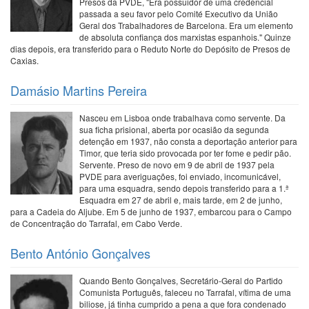
Presos da PVDE, "Era possuidor de uma credencial
passada a seu favor pelo Comité Executivo da União
Geral dos Trabalhadores de Barcelona. Era um elemento
de absoluta confiança dos marxistas espanhois." Quinze
dias depois, era transferido para o Reduto Norte do Depósito de Presos de
Caxias.
Damásio Martins Pereira
Nasceu em Lisboa onde trabalhava como servente. Da
sua ficha prisional, aberta por ocasião da segunda
detenção em 1937, não consta a deportação anterior para
Timor, que teria sido provocada por ter fome e pedir pão.
Servente. Preso de novo em 9 de abril de 1937 pela
PVDE para averiguações, foi enviado, incomunicável,
para uma esquadra, sendo depois transferido para a 1.ª
Esquadra em 27 de abril e, mais tarde, em 2 de junho,
para a Cadeia do Aljube. Em 5 de junho de 1937, embarcou para o Campo
de Concentração do Tarrafal, em Cabo Verde.
Bento António Gonçalves
Quando Bento Gonçalves, Secretário-Geral do Partido
Comunista Português, faleceu no Tarrafal, vítima de uma
biliose, já tinha cumprido a pena a que fora condenado