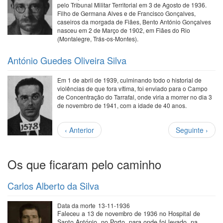
pelo Tribunal Militar Territorial em 3 de Agosto de 1936.
Filho de Germana Alves e de Francisco Gonçalves,
caseiros da morgada de Fiães, Bento António Gonçalves
nasceu em 2 de Março de 1902, em Fiães do Rio
(Montalegre, Trás-os-Montes).
António Guedes Oliveira Silva
Em 1 de abril de 1939, culminando todo o historial de
violências de que fora vítima, foi enviado para o Campo
de Concentração do Tarrafal, onde viria a morrer no dia 3
de novembro de 1941, com a idade de 40 anos.
Paginação
Página
Próxima
‹ Anterior
Seguinte ›
anterior
página
Os que ficaram pelo caminho
Carlos Alberto da Silva
Data da morte
13-11-1936
Faleceu a 13 de novembro de 1936 no Hospital de
Santo António, no Porto, para onde foi levado, na