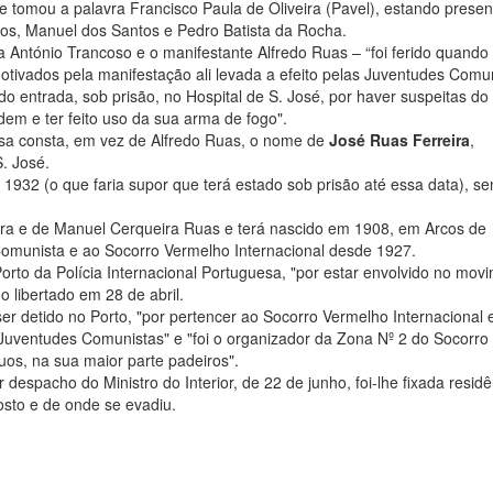
 tomou a palavra Francisco Paula de Oliveira (Pavel), estando presen
tos, Manuel dos Santos e Pedro Batista da Rocha.
a António Trancoso e o manifestante Alfredo Ruas – “foi ferido quando
motivados pela manifestação ali levada a efeito pelas Juventudes Comu
o entrada, sob prisão, no Hospital de S. José, por haver suspeitas do
em e ter feito uso da sua arma de fogo".
uesa consta, em vez de Alfredo Ruas, o nome de
José Ruas Ferreira
,
S. José.
e 1932 (o que faria supor que terá estado sob prisão até essa data), se
eira e de Manuel Cerqueira Ruas e terá nascido em 1908, em Arcos de
 Comunista e ao Socorro Vermelho Internacional desde 1927.
orto da Polícia Internacional Portuguesa, "por estar envolvido no mov
 libertado em 28 de abril.
r detido no Porto, "por pertencer ao Socorro Vermelho Internacional e
Juventudes Comunistas" e "foi o organizador da Zona Nº 2 do Socorro
duos, na sua maior parte padeiros".
despacho do Ministro do Interior, de 22 de junho, foi-lhe fixada residê
osto e de onde se evadiu.