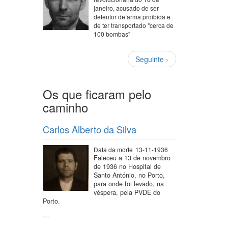
janeiro, acusado de ser
detentor de arma proibida e
de ter transportado "cerca de
100 bombas"
Paginação
Próxima
Seguinte ›
página
Os que ficaram pelo
caminho
Carlos Alberto da Silva
Data da morte
13-11-1936
Faleceu a 13 de novembro
de 1936 no Hospital de
Santo António, no Porto,
para onde foi levado, na
véspera, pela PVDE do
Porto.
…