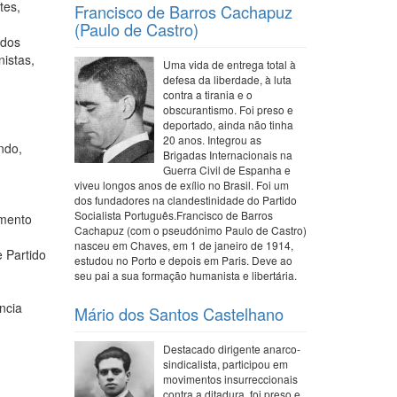
tes,
Francisco de Barros Cachapuz
(Paulo de Castro)
 dos
nistas,
Uma vida de entrega total à
defesa da liberdade, à luta
contra a tirania e o
obscurantismo. Foi preso e
deportado, ainda não tinha
20 anos. Integrou as
ndo,
Brigadas Internacionais na
Guerra Civil de Espanha e
viveu longos anos de exílio no Brasil. Foi um
dos fundadores na clandestinidade do Partido
Socialista Português.Francisco de Barros
imento
Cachapuz (com o pseudónimo Paulo de Castro)
nasceu em Chaves, em 1 de janeiro de 1914,
 Partido
estudou no Porto e depois em Paris. Deve ao
seu pai a sua formação humanista e libertária.
ncia
Mário dos Santos Castelhano
Destacado dirigente anarco-
sindicalista, participou em
movimentos insurreccionais
contra a ditadura, foi preso e