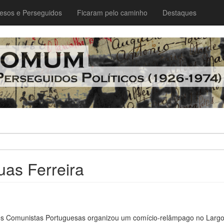
esos e Perseguidos
Ficaram pelo caminho
Destaques
uas Ferreira
es Comunistas Portuguesas organizou um comício-relâmpago no Larg