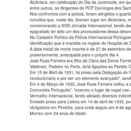
Alcântara, em celebração do Dia da Juventude, em que
entre outros, os dirigentes do PCP Domingos dos San
Nos confrontos com a polícia, foram atingidos o guard
tumultos que, neste dia, tiveram lugar em Alcântara, 
comemorando a XVIII Jornada Internacional, tendo dad
epigrafado ter sido um dos provocadores dessa desord
No Cadastro Político da Polícia Internacional Portug
identificação que é mantida no registo do Hospital de 
A data inicial da morte inscrita é de 27 de setembro d
posteriormente, antecipada para o próprio dia 4.
José Ruas Ferreira era filho de Clara das Dores Ferr
Valdevez. Padeiro no Porto, teria ligações ao Partido
Em 15 de Abril de 1931, foi preso pela Delegação do P
revolucionário e por ser um elemento avançado", sendo
Em 4 de Março de 1932, José Ruas Ferreira voltou a se
Comunista Português": "exerceu o lugar de vogal nas 
Vermelho Internacional, tendo aliciado diversos indiví
Enviado preso para Lisboa em 14 de abril de 1932, por 
obrigatória em Peniche, para onde seguiu em 9 de ag
Morreu com 24 anos de idade.