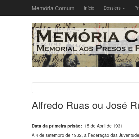
Memória Comum
Main
Início
Dossiers
Pr
navigation
Passar
para
o
conteúdo
principal
Alfredo Ruas ou José R
Data da primeira prisão
15 de Abril de 1931
A 4 de setembro de 1932, a Federação das Juventud