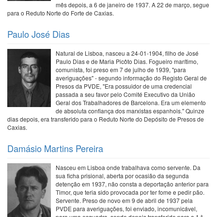
mês depois, a 6 de janeiro de 1937. A 22 de março, segue
para o Reduto Norte do Forte de Caxias.
Paulo José Dias
Natural de Lisboa, nasceu a 24-01-1904, filho de José
Paulo Dias e de Maria Picôto Dias. Fogueiro marítimo,
comunista, foi preso em 7 de julho de 1939, "para
averiguações" - segundo informação do Registo Geral de
Presos da PVDE, "Era possuidor de uma credencial
passada a seu favor pelo Comité Executivo da União
Geral dos Trabalhadores de Barcelona. Era um elemento
de absoluta confiança dos marxistas espanhois." Quinze
dias depois, era transferido para o Reduto Norte do Depósito de Presos de
Caxias.
Damásio Martins Pereira
Nasceu em Lisboa onde trabalhava como servente. Da
sua ficha prisional, aberta por ocasião da segunda
detenção em 1937, não consta a deportação anterior para
Timor, que teria sido provocada por ter fome e pedir pão.
Servente. Preso de novo em 9 de abril de 1937 pela
PVDE para averiguações, foi enviado, incomunicável,
para uma esquadra, sendo depois transferido para a 1.ª