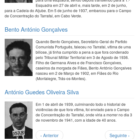
Esquadra em 27 de abril e, mais tarde, em 2 de junho,
para a Cadeia do Aljube. Em 5 de junho de 1937, embarcou para o Campo
de Concentração do Tarrafal, em Cabo Verde.
Bento António Gonçalves
Quando Bento Gonçalves, Secretário-Geral do Partido
Comunista Português, faleceu no Tarrafal, vítima de uma
biliose, já tinha cumprido a pena a que fora condenado
pelo Tribunal Militar Territorial em 3 de Agosto de 1936.
Filho de Germana Alves e de Francisco Gonçalves,
caseiros da morgada de Fiães, Bento António Gonçalves
nasceu em 2 de Março de 1902, em Fiães do Rio
(Montalegre, Trás-os-Montes).
António Guedes Oliveira Silva
Em 1 de abril de 1939, culminando todo o historial de
violências de que fora vítima, foi enviado para o Campo
de Concentração do Tarrafal, onde viria a morrer no dia 3
de novembro de 1941, com a idade de 40 anos.
Paginação
Página
Próxima
‹ Anterior
Seguinte ›