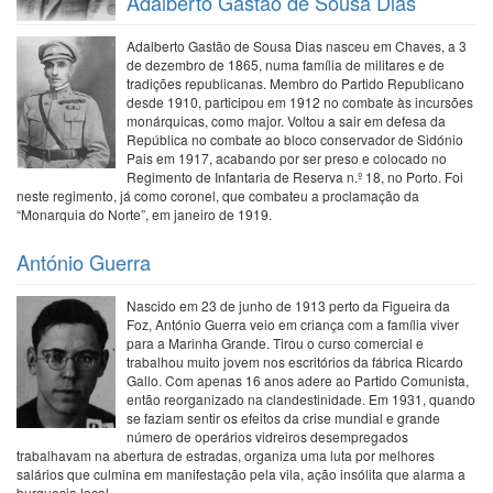
Adalberto Gastão de Sousa Dias
Adalberto Gastão de Sousa Dias nasceu em Chaves, a 3
de dezembro de 1865, numa família de militares e de
tradições republicanas. Membro do Partido Republicano
desde 1910, participou em 1912 no combate às incursões
monárquicas, como major. Voltou a sair em defesa da
República no combate ao bloco conservador de Sidónio
Pais em 1917, acabando por ser preso e colocado no
Regimento de Infantaria de Reserva n.º 18, no Porto. Foi
neste regimento, já como coronel, que combateu a proclamação da
“Monarquia do Norte”, em janeiro de 1919.
António Guerra
Nascido em 23 de junho de 1913 perto da Figueira da
Foz, António Guerra veio em criança com a família viver
para a Marinha Grande. Tirou o curso comercial e
trabalhou muito jovem nos escritórios da fábrica Ricardo
Gallo. Com apenas 16 anos adere ao Partido Comunista,
então reorganizado na clandestinidade. Em 1931, quando
se faziam sentir os efeitos da crise mundial e grande
número de operários vidreiros desempregados
trabalhavam na abertura de estradas, organiza uma luta por melhores
salários que culmina em manifestação pela vila, ação insólita que alarma a
burguesia local.