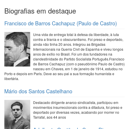
Biografias em destaque
Francisco de Barros Cachapuz (Paulo de Castro)
Uma vida de entrega total à defesa da liberdade, à luta
contra a tirania e o obscurantismo. Foi preso e deportado,
ainda não tinha 20 anos. Integrou as Brigadas
Internacionais na Guerra Civil de Espanha e viveu longos
anos de exílio no Brasil. Foi um dos fundadores na
clandestinidade do Partido Socialista Português.Francisco
de Barros Cachapuz (com o pseudónimo Paulo de Castro)
nasceu em Chaves, em 1 de janeiro de 1914, estudou no
Porto e depois em Paris. Deve ao seu pai a sua formação humanista e
libertária.
Mário dos Santos Castelhano
Destacado dirigente anarco-sindicalista, participou em
movimentos insurreccionais contra a ditadura, foi preso e
deportado por diversas vezes, acabando por morrer no
Tarrafal, aos 44 anos