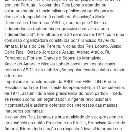
abril em Portugal, Nicolau dos Reis Lobato abandonou
voluntariamente o funcionalismo público português para se
dedicar a tempo inteiro à criação da Associação Social
Democrática Timorense (ASDT), que era pelo "direito à
independência (autonomia progressiva com vista a uma
independência)", formalizada em 20 de maio de 1974, com uma
comissão organizadora constituída por Francisco Xavier do
Amaral, Maria do Céu Pereira, Nicolau dos Reis Lobato, Aleixo
Corte Real, Octávio Jordão de Araújo, Afonso Araújo, Rui
Fernandes, Floriano Chaves e Sebastião Montalvão.
Xavier do Amaral e Nicolau Lobato constituem os principais
rostos da ASDT e da mobilização popular levada a cabo em todo
o território.
Impulsiona a transformação da ASDT em FRETILIN (Frente
Revolucionária de Timor-Leste Independente), a 11 de setembro
de 1974, assumindo a vice-presidência do novo partido - "cedo
se revelou como um organizador, dirigente revolucionário
incontestável e ardente defensor dos interesses das massas
mauberes oprimidas"
Nicolau dos Reis Lobato, na sua qualidade de vice-presidente e
na ausência do então Presidente da Fretilin, Francisco Xavier do
Amaral, liderou toda a ação de resposta à investida armada da