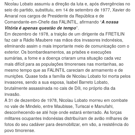
Nicolau Lobato assumiu a direção da luta e, após divergências no
seio do partido, substituiu, em 14 de setembro de 1977, Xavier do
Amaral nos cargos de Presidente da República e de
Comandante-em-Chefe das FALINTIL, afirmando “
A nossa
Vitória é apenas questão de tempo
”.
Em dezembro de 1978, a traição de um dirigente da FRETILIN
faz cair a Rádio Maubere nas mãos dos invasores indonésios,
eliminando assim o mais importante meio de comunicação com o
exterior. Os bombardeamentos, as prisões e execuções
sumárias, a fome e a doença criaram uma situação cada vez
mais difícil para as populações timorenses nas montanhas, ao
mesmo tempo que as FALINTIL careciam de armamento e de
munições. Quase toda a família de Nicolau Lobato foi morta pelos
invasores, sendo a sua esposa, Isabel Barreto Lobato,
brutalmente assassinada no cais de Díli, no próprio dia da
invasão.
A 31 de dezembro de 1978, Nicolau Lobato morreu em combate
no vale de Mindelo, entre Maubisse, Turiscai e Manufahi,
desconhecendo-se até hoje onde estará enterrado. As forças
militares ocupantes indonésias distribuíram de avião milhares de
fotos do seu cadáver para desmobilizar, em vão, a resistência do
povo timorense.