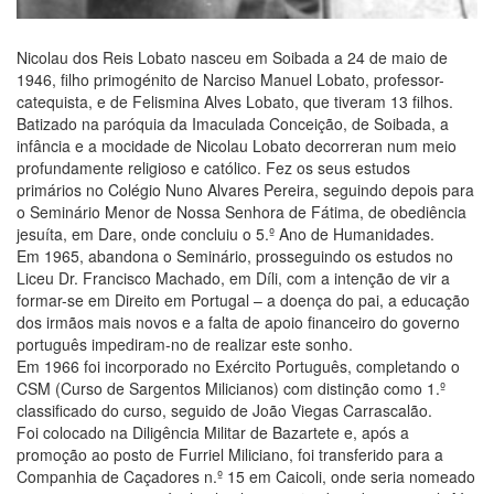
Nicolau dos Reis Lobato nasceu em Soibada a 24 de maio de
1946, filho primogénito de Narciso Manuel Lobato, professor-
catequista, e de Felismina Alves Lobato, que tiveram 13 filhos.
Batizado na paróquia da Imaculada Conceição, de Soibada, a
infância e a mocidade de Nicolau Lobato decorreran num meio
profundamente religioso e católico. Fez os seus estudos
primários no Colégio Nuno Alvares Pereira, seguindo depois para
o Seminário Menor de Nossa Senhora de Fátima, de obediência
jesuíta, em Dare, onde concluiu o 5.º Ano de Humanidades.
Em 1965, abandona o Seminário, prosseguindo os estudos no
Liceu Dr. Francisco Machado, em Díli, com a intenção de vir a
formar-se em Direito em Portugal – a doença do pai, a educação
dos irmãos mais novos e a falta de apoio financeiro do governo
português impediram-no de realizar este sonho.
Em 1966 foi incorporado no Exército Português, completando o
CSM (Curso de Sargentos Milicianos) com distinção como 1.º
classificado do curso, seguido de João Viegas Carrascalão.
Foi colocado na Diligência Militar de Bazartete e, após a
promoção ao posto de Furriel Miliciano, foi transferido para a
Companhia de Caçadores n.º 15 em Caicoli, onde seria nomeado