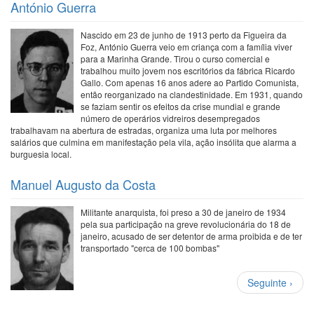
António Guerra
Nascido em 23 de junho de 1913 perto da Figueira da
Foz, António Guerra veio em criança com a família viver
para a Marinha Grande. Tirou o curso comercial e
trabalhou muito jovem nos escritórios da fábrica Ricardo
Gallo. Com apenas 16 anos adere ao Partido Comunista,
então reorganizado na clandestinidade. Em 1931, quando
se faziam sentir os efeitos da crise mundial e grande
número de operários vidreiros desempregados
trabalhavam na abertura de estradas, organiza uma luta por melhores
salários que culmina em manifestação pela vila, ação insólita que alarma a
burguesia local.
Manuel Augusto da Costa
Militante anarquista, foi preso a 30 de janeiro de 1934
pela sua participação na greve revolucionária do 18 de
janeiro, acusado de ser detentor de arma proibida e de ter
transportado "cerca de 100 bombas"
Paginação
Próxima
Seguinte ›
página