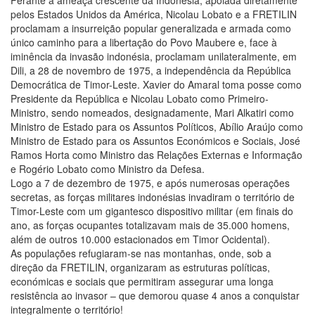
Perante a ameaça crescente da Indonésia, apoiada diretamente
pelos Estados Unidos da América, Nicolau Lobato e a FRETILIN
proclamam a insurreição popular generalizada e armada como
único caminho para a libertação do Povo Maubere e, face à
iminência da invasão indonésia, proclamam unilateralmente, em
Dili, a 28 de novembro de 1975, a independência da República
Democrática de Timor-Leste. Xavier do Amaral toma posse como
Presidente da República e Nicolau Lobato como Primeiro-
Ministro, sendo nomeados, designadamente, Mari Alkatiri como
Ministro de Estado para os Assuntos Políticos, Abílio Araújo como
Ministro de Estado para os Assuntos Económicos e Sociais, José
Ramos Horta como Ministro das Relações Externas e Informação
e Rogério Lobato como Ministro da Defesa.
Logo a 7 de dezembro de 1975, e após numerosas operações
secretas, as forças militares indonésias invadiram o território de
Timor-Leste com um gigantesco dispositivo militar (em finais do
ano, as forças ocupantes totalizavam mais de 35.000 homens,
além de outros 10.000 estacionados em Timor Ocidental).
As populações refugiaram-se nas montanhas, onde, sob a
direção da FRETILIN, organizaram as estruturas políticas,
económicas e sociais que permitiram assegurar uma longa
resistência ao invasor – que demorou quase 4 anos a conquistar
integralmente o território!