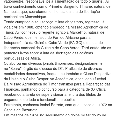
vagomestre, responsável pela alimentação de todo o quartel. Aí
trava conhecimento com o Primeiro-Sargento Timane, natural de
Nampula, que, secretamente, lhe fala da luta de libertação
nacional em Moçambique.
Tendo cumprido o seu serviço militar obrigatório, regressou à
vida civil em 1968, obtendo emprego na Missão Agronómica de
Timor. A+i conheceu o regente agrícola Marcelino, natural de
Cabo Verde, que lhe falou do Partido Africano para a
Independência da Guiné e Cabo Verde (PAIGC) e da luta de
libertação nacional da Guiné e de Cabo Verde. Terá então lido os
primeiros livros sobre a luta da libertação das colónias
portuguesas de África.
Colaborou em diversos jornais timorenses, designadamente
no "Seara", órgão da diocese de Dili. Praticante de diversas
modalidades desportivas, frequentou também o Clube Desportivo
da União e o Clube Desportivo Académica, onde jogou futebol.
Da Missão Agronómica de Timor transitou para a Repartição das
Finanças, ganhando o concurso para a categoria de 3.º Oficial,
recebendo a tarefa de supervisionar a feitura dos títulos de
pagamento de todo o funcionalismo público.
Entretanto, conheceu Isabel Barreto, com quem casa em 1972 na
Capela de Bazartete
Em meados de 1974, no seguimento do golpe militar do 25 de