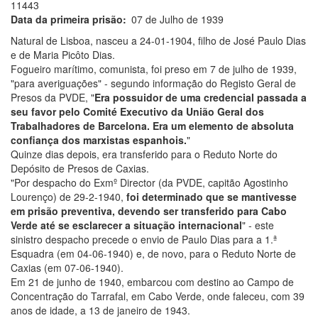
11443
Data da primeira prisão
07 de Julho de 1939
Natural de Lisboa, nasceu a 24-01-1904, filho de José Paulo Dias
e de Maria Picôto Dias.
Fogueiro marítimo, comunista, foi preso em 7 de julho de 1939,
"para averiguações" - segundo informação do Registo Geral de
Presos da PVDE, "
Era possuidor de uma credencial passada a
seu favor pelo Comité Executivo da União Geral dos
Trabalhadores de Barcelona. Era um elemento de absoluta
confiança dos marxistas espanhois.
"
Quinze dias depois, era transferido para o Reduto Norte do
Depósito de Presos de Caxias.
"Por despacho do Exmº Director (da PVDE, capitão Agostinho
Lourenço) de 29-2-1940,
foi determinado que se mantivesse
em prisão preventiva, devendo ser transferido para Cabo
Verde até se esclarecer a situação internacional
" - este
sinistro despacho precede o envio de Paulo Dias para a 1.ª
Esquadra (em 04-06-1940) e, de novo, para o Reduto Norte de
Caxias (em 07-06-1940).
Em 21 de junho de 1940, embarcou com destino ao Campo de
Concentração do Tarrafal, em Cabo Verde, onde faleceu, com 39
anos de idade, a 13 de janeiro de 1943.