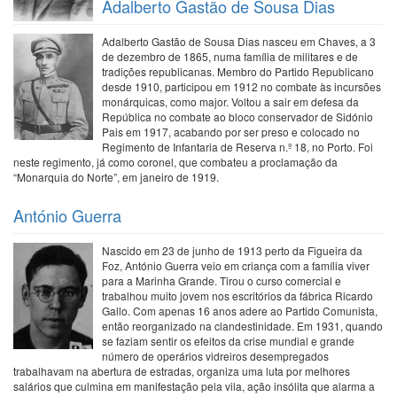
Adalberto Gastão de Sousa Dias
Adalberto Gastão de Sousa Dias nasceu em Chaves, a 3
de dezembro de 1865, numa família de militares e de
tradições republicanas. Membro do Partido Republicano
desde 1910, participou em 1912 no combate às incursões
monárquicas, como major. Voltou a sair em defesa da
República no combate ao bloco conservador de Sidónio
Pais em 1917, acabando por ser preso e colocado no
Regimento de Infantaria de Reserva n.º 18, no Porto. Foi
neste regimento, já como coronel, que combateu a proclamação da
“Monarquia do Norte”, em janeiro de 1919.
António Guerra
Nascido em 23 de junho de 1913 perto da Figueira da
Foz, António Guerra veio em criança com a família viver
para a Marinha Grande. Tirou o curso comercial e
trabalhou muito jovem nos escritórios da fábrica Ricardo
Gallo. Com apenas 16 anos adere ao Partido Comunista,
então reorganizado na clandestinidade. Em 1931, quando
se faziam sentir os efeitos da crise mundial e grande
número de operários vidreiros desempregados
trabalhavam na abertura de estradas, organiza uma luta por melhores
salários que culmina em manifestação pela vila, ação insólita que alarma a