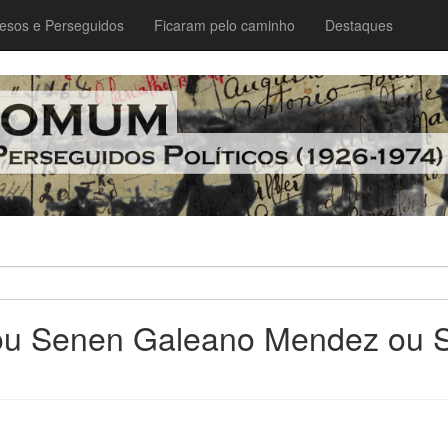
esos e Perseguidos
Ficaram pelo caminho
Destaques
ou Senen Galeano Mendez ou 