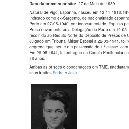
Data da primeira prisão
27 de Maio de 1939
Natural de Vigo, Espanha, nasceu em 12-11-1918, fil
Indicado como ex-Sargento, de nacionalidade espanho
Porto em 27-05-1940, por indocumentado. Expulso pela
Preso novamente pela Delegação do Porto em 19-05-19
recolhido ao Reduto Norte do Depósito de Presos de 
Julgado em Tribunal Militar Espeial a 22-03-1941, foi
degredo igualmente em possessão de 1.ª classe, com 
Em 26-05-1941, foi entregue na Cadeia Penitenciária
38 anos.
Ambas as prisões e condenações em TME, imediatame
seus irmãos
Pedro
e
Jose
.