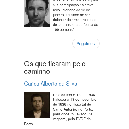
sua participação na greve
revolucionária do 18 de
janeiro, acusado de ser
detentor de arma proibida e
de ter transportado "cerca de
100 bombas"
Paginação
Próxima
Seguinte ›
página
Os que ficaram pelo
caminho
Carlos Alberto da Silva
Data da morte
13-11-1936
Faleceu a 13 de novembro
de 1936 no Hospital de
Santo António, no Porto,
para onde foi levado, na
véspera, pela PVDE do
Porto.