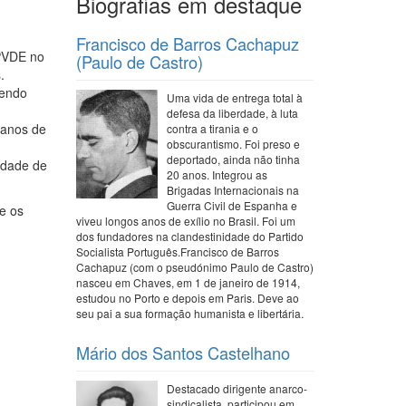
Biografias em destaque
Francisco de Barros Cachapuz
 PVDE no
(Paulo de Castro)
.
tendo
Uma vida de entrega total à
defesa da liberdade, à luta
 anos de
contra a tirania e o
obscurantismo. Foi preso e
deportado, ainda não tinha
idade de
20 anos. Integrou as
Brigadas Internacionais na
Guerra Civil de Espanha e
e os
viveu longos anos de exílio no Brasil. Foi um
dos fundadores na clandestinidade do Partido
Socialista Português.Francisco de Barros
Cachapuz (com o pseudónimo Paulo de Castro)
nasceu em Chaves, em 1 de janeiro de 1914,
estudou no Porto e depois em Paris. Deve ao
seu pai a sua formação humanista e libertária.
Mário dos Santos Castelhano
Destacado dirigente anarco-
sindicalista, participou em