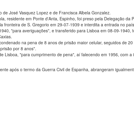
ho de José Vasquez Lopez e de Francisca Albela Gonzalez.
la, residente em Ponte d'Anta, Espinho, foi preso pela Delegação da
 fronteira de S. Gregorio em 29-07-1939 e interdita a entrada no país
40, "para averiguações", e transferido para Lisboa em 08-09-1940, 
Caxias.
 "condenado na pena de 8 anos de prisão maior celular, seguidos de 20
prisão por 8 anos".
 de Lisboa, "para cumprimento de pena", aí falecendo em 1956, com a 
nte após o termo da Guerra Civil de Espanha, abrangeram igualment