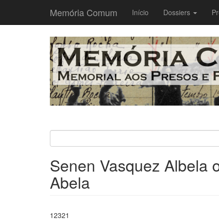
Memória Comum
Main
Início
Dossiers
Pr
navigation
Passar
para
o
conteúdo
principal
Senen Vasquez Albela 
Abela
12321