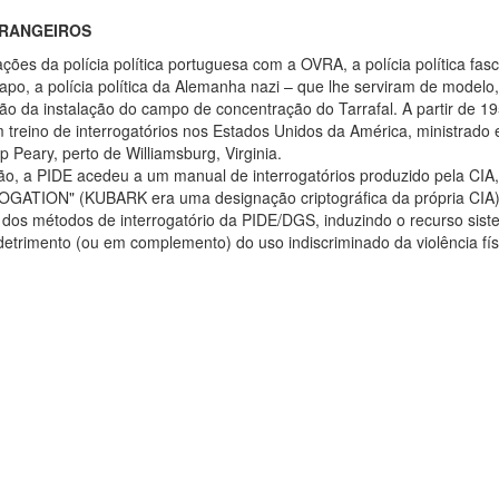
TRANGEIROS
ões da polícia política portuguesa com a OVRA, a polícia política fasc
tapo, a polícia política da Alemanha nazi – que lhe serviram de modelo,
 da instalação do campo de concentração do Tarrafal. A partir de 19
treino de interrogatórios nos Estados Unidos da América, ministrado
Peary, perto de Williamsburg, Virginia.
o, a PIDE acedeu a um manual de interrogatórios produzido pela CIA,
TION" (KUBARK era uma designação criptográfica da própria CIA)
dos métodos de interrogatório da PIDE/DGS, induzindo o recurso sist
etrimento (ou em complemento) do uso indiscriminado da violência fís