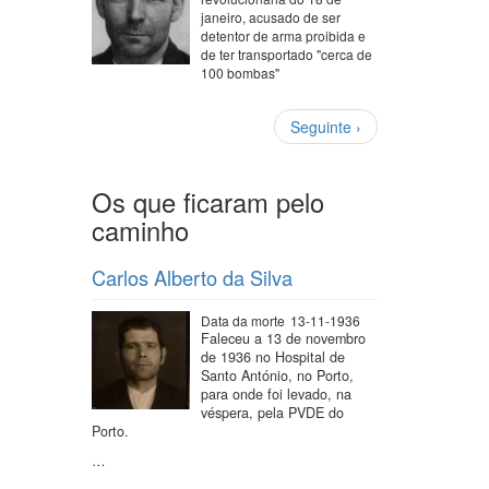
janeiro, acusado de ser
detentor de arma proibida e
de ter transportado "cerca de
100 bombas"
Paginação
Próxima
Seguinte ›
página
Os que ficaram pelo
caminho
Carlos Alberto da Silva
Data da morte
13-11-1936
Faleceu a 13 de novembro
de 1936 no Hospital de
Santo António, no Porto,
para onde foi levado, na
véspera, pela PVDE do
Porto.
…