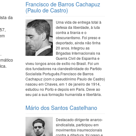
Francisco de Barros Cachapuz
(Paulo de Castro)
ista da
Uma vida de entrega total à
defesa da liberdade, à luta
57,
contra a tirania e o
 em
obscurantismo. Foi preso e
deportado, ainda não tinha
20 anos. Integrou as
Brigadas Internacionais na
.
Guerra Civil de Espanha e
emático
viveu longos anos de exílio no Brasil. Foi um
ica.
dos fundadores na clandestinidade do Partido
Socialista Português.Francisco de Barros
Cachapuz (com o pseudónimo Paulo de Castro)
nasceu em Chaves, em 1 de janeiro de 1914,
estudou no Porto e depois em Paris. Deve ao
seu pai a sua formação humanista e libertária.
Mário dos Santos Castelhano
Destacado dirigente anarco-
sindicalista, participou em
movimentos insurreccionais
contra a ditadura, foi preso e