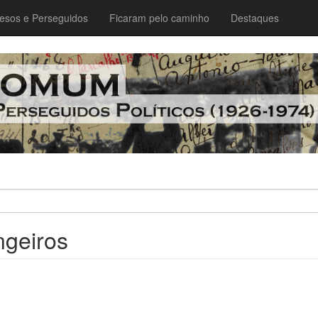
esos e Perseguidos
Ficaram pelo caminho
Destaques
ngeiros