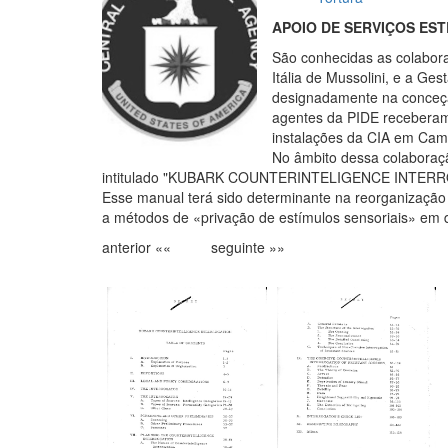
APOIO DE SERVIÇOS ES
São conhecidas as colaboraç
Itália de Mussolini, e a Ges
designadamente na conceção
agentes da PIDE receberam 
instalações da CIA em Camp 
No âmbito dessa colaboraçã
intitulado "KUBARK COUNTERINTELIGENCE INTERROGA
Esse manual terá sido determinante na reorganização 
a métodos de «privação de estímulos sensoriais» em d
anterior «« seguinte »»