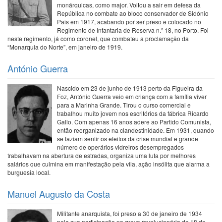
monárquicas, como major. Voltou a sair em defesa da
República no combate ao bloco conservador de Sidónio
Pais em 1917, acabando por ser preso e colocado no
Regimento de Infantaria de Reserva n.º 18, no Porto. Foi
neste regimento, já como coronel, que combateu a proclamação da
“Monarquia do Norte”, em janeiro de 1919.
António Guerra
Nascido em 23 de junho de 1913 perto da Figueira da
Foz, António Guerra veio em criança com a família viver
para a Marinha Grande. Tirou o curso comercial e
trabalhou muito jovem nos escritórios da fábrica Ricardo
Gallo. Com apenas 16 anos adere ao Partido Comunista,
então reorganizado na clandestinidade. Em 1931, quando
se faziam sentir os efeitos da crise mundial e grande
número de operários vidreiros desempregados
trabalhavam na abertura de estradas, organiza uma luta por melhores
salários que culmina em manifestação pela vila, ação insólita que alarma a
burguesia local.
Manuel Augusto da Costa
Militante anarquista, foi preso a 30 de janeiro de 1934
pela sua participação na greve revolucionária do 18 de