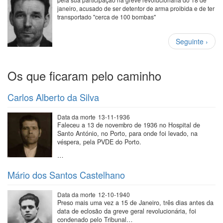
janeiro, acusado de ser detentor de arma proibida e de ter
transportado "cerca de 100 bombas"
Paginação
Próxima
Seguinte ›
página
Os que ficaram pelo caminho
Carlos Alberto da Silva
Data da morte
13-11-1936
Faleceu a 13 de novembro de 1936 no Hospital de
Santo António, no Porto, para onde foi levado, na
véspera, pela PVDE do Porto.
…
Mário dos Santos Castelhano
Data da morte
12-10-1940
Preso mais uma vez a 15 de Janeiro, três dias antes da
data de eclosão da greve geral revolucionária, foi
condenado pelo Tribunal…