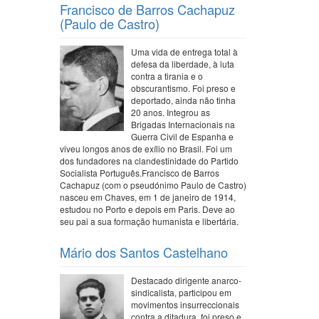
Francisco de Barros Cachapuz
(Paulo de Castro)
Uma vida de entrega total à
defesa da liberdade, à luta
contra a tirania e o
obscurantismo. Foi preso e
deportado, ainda não tinha
20 anos. Integrou as
Brigadas Internacionais na
Guerra Civil de Espanha e
viveu longos anos de exílio no Brasil. Foi um
dos fundadores na clandestinidade do Partido
Socialista Português.Francisco de Barros
Cachapuz (com o pseudónimo Paulo de Castro)
nasceu em Chaves, em 1 de janeiro de 1914,
estudou no Porto e depois em Paris. Deve ao
seu pai a sua formação humanista e libertária.
Mário dos Santos Castelhano
Destacado dirigente anarco-
sindicalista, participou em
movimentos insurreccionais
contra a ditadura, foi preso e