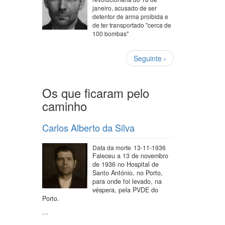
janeiro, acusado de ser
detentor de arma proibida e
de ter transportado "cerca de
100 bombas"
Paginação
Próxima
Seguinte ›
página
Os que ficaram pelo
caminho
Carlos Alberto da Silva
Data da morte
13-11-1936
Faleceu a 13 de novembro
de 1936 no Hospital de
Santo António, no Porto,
para onde foi levado, na
véspera, pela PVDE do
Porto.
…