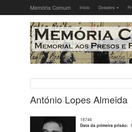
Memória Comum
Main
Início
Dossiers
Pr
navigation
Passar
para
o
conteúdo
principal
António Lopes Almeida
18746
Data da primeira prisão