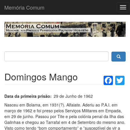
Memória Comum
Tog
nav
Passar
para
o
conteúdo
principal
Domingos Mango
Fac
T
Data da primeira prisão
29 de Junho de 1962
Nasceu em Bolama, em 1931(?). Alfaiate. Aderiu ao P.A.I. em
março de 1962 e foi preso pelos Serviços Militares em Empada,
em 29 de junho. Passou por Tite e pela colónia penal da Ilha das
Galinhas e chegou ao Tarrafal em 4 de Setembro do mesmo ano.
Visto como tendo “bom comportamento” e ”susceptível de vir a