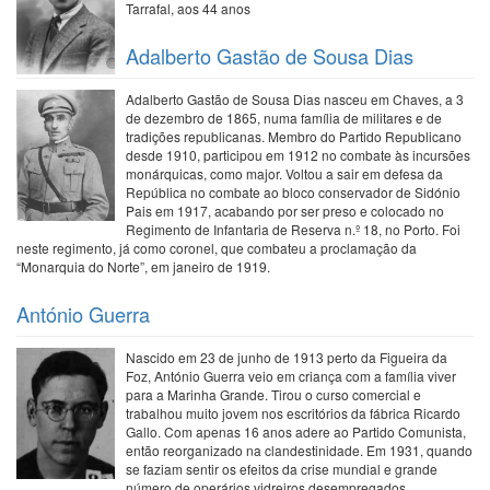
Tarrafal, aos 44 anos
Adalberto Gastão de Sousa Dias
Adalberto Gastão de Sousa Dias nasceu em Chaves, a 3
de dezembro de 1865, numa família de militares e de
tradições republicanas. Membro do Partido Republicano
desde 1910, participou em 1912 no combate às incursões
monárquicas, como major. Voltou a sair em defesa da
República no combate ao bloco conservador de Sidónio
Pais em 1917, acabando por ser preso e colocado no
Regimento de Infantaria de Reserva n.º 18, no Porto. Foi
neste regimento, já como coronel, que combateu a proclamação da
“Monarquia do Norte”, em janeiro de 1919.
António Guerra
Nascido em 23 de junho de 1913 perto da Figueira da
Foz, António Guerra veio em criança com a família viver
para a Marinha Grande. Tirou o curso comercial e
trabalhou muito jovem nos escritórios da fábrica Ricardo
Gallo. Com apenas 16 anos adere ao Partido Comunista,
então reorganizado na clandestinidade. Em 1931, quando
se faziam sentir os efeitos da crise mundial e grande
número de operários vidreiros desempregados