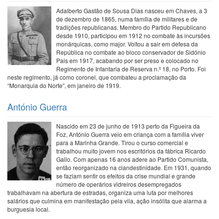
Adalberto Gastão de Sousa Dias nasceu em Chaves, a 3
de dezembro de 1865, numa família de militares e de
tradições republicanas. Membro do Partido Republicano
desde 1910, participou em 1912 no combate às incursões
monárquicas, como major. Voltou a sair em defesa da
República no combate ao bloco conservador de Sidónio
Pais em 1917, acabando por ser preso e colocado no
Regimento de Infantaria de Reserva n.º 18, no Porto. Foi
neste regimento, já como coronel, que combateu a proclamação da
“Monarquia do Norte”, em janeiro de 1919.
António Guerra
Nascido em 23 de junho de 1913 perto da Figueira da
Foz, António Guerra veio em criança com a família viver
para a Marinha Grande. Tirou o curso comercial e
trabalhou muito jovem nos escritórios da fábrica Ricardo
Gallo. Com apenas 16 anos adere ao Partido Comunista,
então reorganizado na clandestinidade. Em 1931, quando
se faziam sentir os efeitos da crise mundial e grande
número de operários vidreiros desempregados
trabalhavam na abertura de estradas, organiza uma luta por melhores
salários que culmina em manifestação pela vila, ação insólita que alarma a
burguesia local.