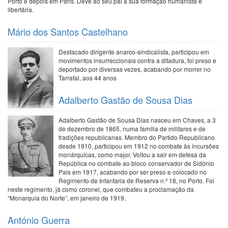
Porto e depois em Paris. Deve ao seu pai a sua formação humanista e
libertária.
Mário dos Santos Castelhano
Destacado dirigente anarco-sindicalista, participou em
movimentos insurreccionais contra a ditadura, foi preso e
deportado por diversas vezes, acabando por morrer no
Tarrafal, aos 44 anos
Adalberto Gastão de Sousa Dias
Adalberto Gastão de Sousa Dias nasceu em Chaves, a 3
de dezembro de 1865, numa família de militares e de
tradições republicanas. Membro do Partido Republicano
desde 1910, participou em 1912 no combate às incursões
monárquicas, como major. Voltou a sair em defesa da
República no combate ao bloco conservador de Sidónio
Pais em 1917, acabando por ser preso e colocado no
Regimento de Infantaria de Reserva n.º 18, no Porto. Foi
neste regimento, já como coronel, que combateu a proclamação da
“Monarquia do Norte”, em janeiro de 1919.
António Guerra