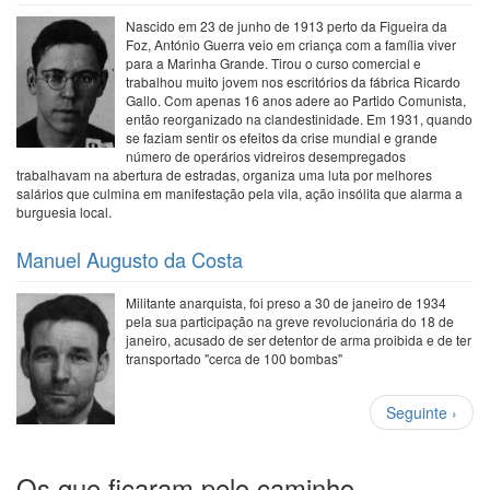
Nascido em 23 de junho de 1913 perto da Figueira da
Foz, António Guerra veio em criança com a família viver
para a Marinha Grande. Tirou o curso comercial e
trabalhou muito jovem nos escritórios da fábrica Ricardo
Gallo. Com apenas 16 anos adere ao Partido Comunista,
então reorganizado na clandestinidade. Em 1931, quando
se faziam sentir os efeitos da crise mundial e grande
número de operários vidreiros desempregados
trabalhavam na abertura de estradas, organiza uma luta por melhores
salários que culmina em manifestação pela vila, ação insólita que alarma a
burguesia local.
Manuel Augusto da Costa
Militante anarquista, foi preso a 30 de janeiro de 1934
pela sua participação na greve revolucionária do 18 de
janeiro, acusado de ser detentor de arma proibida e de ter
transportado "cerca de 100 bombas"
Paginação
Próxima
Seguinte ›
página
Os que ficaram pelo caminho