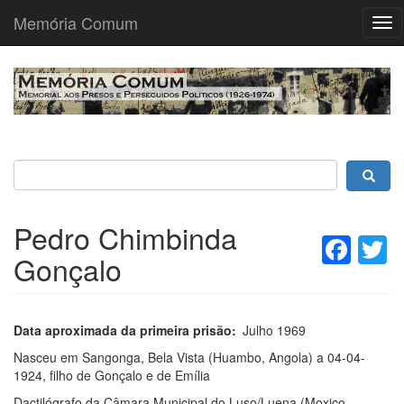
Memória Comum
Tog
nav
Passar
para
o
conteúdo
principal
Pedro Chimbinda
Fac
T
Gonçalo
Data aproximada da primeira prisão
Julho 1969
Nasceu em Sangonga, Bela Vista (Huambo, Angola) a 04-04-
1924, filho de Gonçalo e de Emília
Dactilógrafo da Câmara Municipal do Luso/Luena (Moxico,