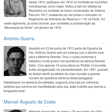
desde 1910, participou em 1912 no combate às incursões
monárquicas, como major. Voltou a sair em defesa da
República no combate ao bloco conservador de Sidónio
Pais em 1917, acabando por ser preso e colocado no
Regimento de Infantaria de Reserva n.º 18, no Porto. Foi
neste regimento, já como coronel, que combateu a proclamação da
“Monarquia do Norte”, em janeiro de 1919.
António Guerra
Nascido em 23 de junho de 1913 perto da Figueira da
Foz, António Guerra veio em criança com a família viver
para a Marinha Grande. Tirou o curso comercial e
trabalhou muito jovem nos escritórios da fábrica Ricardo
Gallo. Com apenas 16 anos adere ao Partido Comunista,
então reorganizado na clandestinidade. Em 1931, quando
se faziam sentir os efeitos da crise mundial e grande
número de operários vidreiros desempregados
trabalhavam na abertura de estradas, organiza uma luta por melhores
salários que culmina em manifestação pela vila, ação insólita que alarma a
burguesia local.
Manuel Augusto da Costa
Militante anarquista, foi preso a 30 de janeiro de 1934