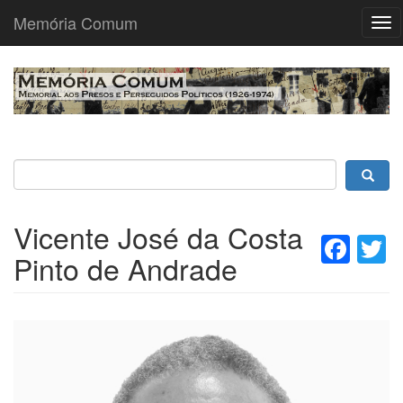
Memória Comum
Tog
nav
Passar
para
o
conteúdo
principal
Vicente José da Costa
Fac
T
Pinto de Andrade