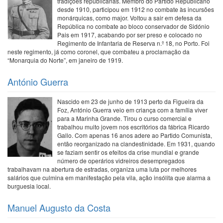
tradições republicanas. Membro do Partido Republicano
desde 1910, participou em 1912 no combate às incursões
monárquicas, como major. Voltou a sair em defesa da
República no combate ao bloco conservador de Sidónio
Pais em 1917, acabando por ser preso e colocado no
Regimento de Infantaria de Reserva n.º 18, no Porto. Foi
neste regimento, já como coronel, que combateu a proclamação da
“Monarquia do Norte”, em janeiro de 1919.
António Guerra
Nascido em 23 de junho de 1913 perto da Figueira da
Foz, António Guerra veio em criança com a família viver
para a Marinha Grande. Tirou o curso comercial e
trabalhou muito jovem nos escritórios da fábrica Ricardo
Gallo. Com apenas 16 anos adere ao Partido Comunista,
então reorganizado na clandestinidade. Em 1931, quando
se faziam sentir os efeitos da crise mundial e grande
número de operários vidreiros desempregados
trabalhavam na abertura de estradas, organiza uma luta por melhores
salários que culmina em manifestação pela vila, ação insólita que alarma a
burguesia local.
Manuel Augusto da Costa