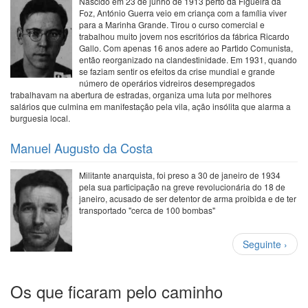
Nascido em 23 de junho de 1913 perto da Figueira da
Foz, António Guerra veio em criança com a família viver
para a Marinha Grande. Tirou o curso comercial e
trabalhou muito jovem nos escritórios da fábrica Ricardo
Gallo. Com apenas 16 anos adere ao Partido Comunista,
então reorganizado na clandestinidade. Em 1931, quando
se faziam sentir os efeitos da crise mundial e grande
número de operários vidreiros desempregados
trabalhavam na abertura de estradas, organiza uma luta por melhores
salários que culmina em manifestação pela vila, ação insólita que alarma a
burguesia local.
Manuel Augusto da Costa
Militante anarquista, foi preso a 30 de janeiro de 1934
pela sua participação na greve revolucionária do 18 de
janeiro, acusado de ser detentor de arma proibida e de ter
transportado "cerca de 100 bombas"
Paginação
Próxima
Seguinte ›
página
Os que ficaram pelo caminho