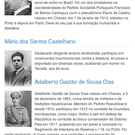
anos de exílio no Brasil. Foi um dos fundadores na
clandestinidade do Partido Socialista Português.Francisco
de Barros Cachapuz (com o pseudónimo Paulo de Castro)
nasceu em Chaves, em 1 de janeiro de 1914, estudou no
Porto e depois em Paris. Deve ao seu pai a sua formação humanista e
libertária.
Mário dos Santos Castelhano
Destacado dirigente anarco-sindicalista, participou em
movimentos insurreccionais contra a ditadura, foi preso e
deportado por diversas vezes, acabando por morrer no
Tarrafal, aos 44 anos
Adalberto Gastão de Sousa Dias
Adalberto Gastão de Sousa Dias nasceu em Chaves, a 3
de dezembro de 1865, numa família de militares e de
tradições republicanas. Membro do Partido Republicano
desde 1910, participou em 1912 no combate às incursões
monárquicas, como major. Voltou a sair em defesa da
República no combate ao bloco conservador de Sidónio
Pais em 1917, acabando por ser preso e colocado no
Regimento de Infantaria de Reserva n.º 18, no Porto. Foi
neste regimento, já como coronel, que combateu a proclamação da