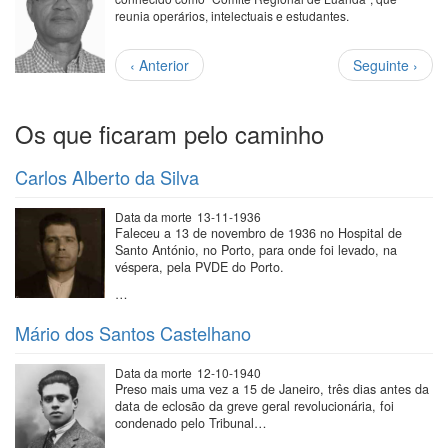
reunia operários, intelectuais e estudantes.
Paginação
Página
Próxima
‹ Anterior
Seguinte ›
anterior
página
Os que ficaram pelo caminho
Carlos Alberto da Silva
Data da morte
13-11-1936
Faleceu a 13 de novembro de 1936 no Hospital de
Santo António, no Porto, para onde foi levado, na
véspera, pela PVDE do Porto.
…
Mário dos Santos Castelhano
Data da morte
12-10-1940
Preso mais uma vez a 15 de Janeiro, três dias antes da
data de eclosão da greve geral revolucionária, foi
condenado pelo Tribunal…