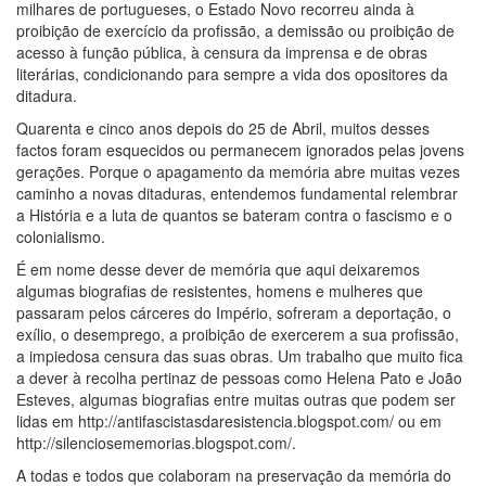
milhares de portugueses, o Estado Novo recorreu ainda à
proibição de exercício da profissão, a demissão ou proibição de
acesso à função pública, à censura da imprensa e de obras
literárias, condicionando para sempre a vida dos opositores da
ditadura.
Quarenta e cinco anos depois do 25 de Abril, muitos desses
factos foram esquecidos ou permanecem ignorados pelas jovens
gerações. Porque o apagamento da memória abre muitas vezes
caminho a novas ditaduras, entendemos fundamental relembrar
a História e a luta de quantos se bateram contra o fascismo e o
colonialismo.
É em nome desse dever de memória que aqui deixaremos
algumas biografias de resistentes, homens e mulheres que
passaram pelos cárceres do Império, sofreram a deportação, o
exílio, o desemprego, a proibição de exercerem a sua profissão,
a impiedosa censura das suas obras. Um trabalho que muito fica
a dever à recolha pertinaz de pessoas como Helena Pato e João
Esteves, algumas biografias entre muitas outras que podem ser
lidas em http://antifascistasdaresistencia.blogspot.com/ ou em
http://silenciosememorias.blogspot.com/.
A todas e todos que colaboram na preservação da memória do