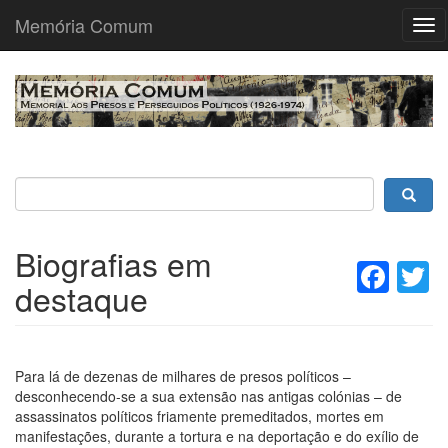
Memória Comum
Tog
nav
Passar
para
o
conteúdo
principal
Biografias em
Fac
T
destaque
Para lá de dezenas de milhares de presos políticos –
desconhecendo-se a sua extensão nas antigas colónias – de
assassinatos políticos friamente premeditados, mortes em
manifestações, durante a tortura e na deportação e do exílio de