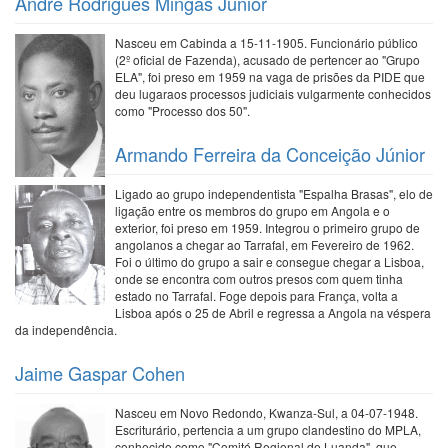
André Rodrigues Mingas Júnior
Nasceu em Cabinda a 15-11-1905. Funcionário público
(2º oficial de Fazenda), acusado de pertencer ao "Grupo
ELA", foi preso em 1959 na vaga de prisões da PIDE que
deu lugaraos processos judiciais vulgarmente conhecidos
como "Processo dos 50".
Armando Ferreira da Conceição Júnior
Ligado ao grupo independentista "Espalha Brasas", elo de
ligação entre os membros do grupo em Angola e o
exterior, foi preso em 1959. Integrou o primeiro grupo de
angolanos a chegar ao Tarrafal, em Fevereiro de 1962.
Foi o último do grupo a sair e consegue chegar a Lisboa,
onde se encontra com outros presos com quem tinha
estado no Tarrafal. Foge depois para França, volta a
Lisboa após o 25 de Abril e regressa a Angola na véspera
da independência.
Jaime Gaspar Cohen
Nasceu em Novo Redondo, Kwanza-Sul, a 04-07-1948.
Escriturário, pertencia a um grupo clandestino do MPLA,
conhecido como "Comité Regional de Luanda", que