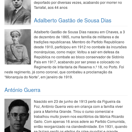
deportado por diversas vezes, acabando por morrer no
Tarrafal, aos 44 anos
Adalberto Gastão de Sousa Dias
Adalberto Gastão de Sousa Dias nasceu em Chaves, a 3
de dezembro de 1865, numa família de militares e de
tradições republicanas. Membro do Partido Republicano
desde 1910, participou em 1912 no combate às incursões
monárquicas, como major. Voltou a sair em defesa da
República no combate ao bloco conservador de Sidónio
Pais em 1917, acabando por ser preso e colocado no
Regimento de Infantaria de Reserva n.º 18, no Porto. Foi
neste regimento, já como coronel, que combateu a proclamação da
“Monarquia do Norte”, em janeiro de 1919.
António Guerra
Nascido em 23 de junho de 1913 perto da Figueira da
Foz, António Guerra veio em criança com a família viver
para a Marinha Grande. Tirou o curso comercial e
trabalhou muito jovem nos escritórios da fábrica Ricardo
Gallo. Com apenas 16 anos adere ao Partido Comunista,
então reorganizado na clandestinidade. Em 1931, quando
se faziam sentir os efeitos da crise mundial e grande