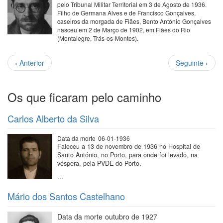
pelo Tribunal Militar Territorial em 3 de Agosto de 1936.
Filho de Germana Alves e de Francisco Gonçalves,
caseiros da morgada de Fiães, Bento António Gonçalves
nasceu em 2 de Março de 1902, em Fiães do Rio
(Montalegre, Trás-os-Montes).
Paginação
Página
Próxima
‹ Anterior
Seguinte ›
anterior
página
Os que ficaram pelo caminho
Carlos Alberto da Silva
Data da morte
06-01-1936
Faleceu a 13 de novembro de 1936 no Hospital de
Santo António, no Porto, para onde foi levado, na
véspera, pela PVDE do Porto.
…
Mário dos Santos Castelhano
Data da morte
outubro de 1927