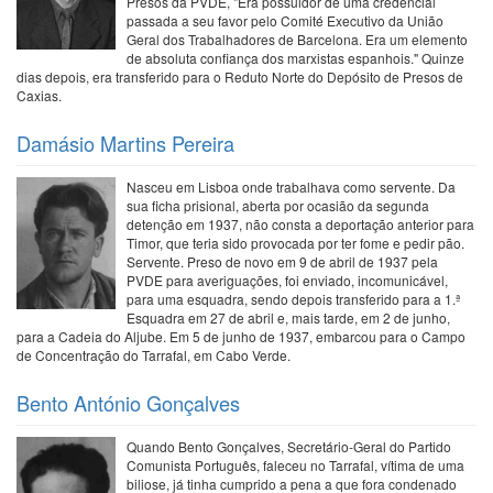
Presos da PVDE, "Era possuidor de uma credencial
passada a seu favor pelo Comité Executivo da União
Geral dos Trabalhadores de Barcelona. Era um elemento
de absoluta confiança dos marxistas espanhois." Quinze
dias depois, era transferido para o Reduto Norte do Depósito de Presos de
Caxias.
Damásio Martins Pereira
Nasceu em Lisboa onde trabalhava como servente. Da
sua ficha prisional, aberta por ocasião da segunda
detenção em 1937, não consta a deportação anterior para
Timor, que teria sido provocada por ter fome e pedir pão.
Servente. Preso de novo em 9 de abril de 1937 pela
PVDE para averiguações, foi enviado, incomunicável,
para uma esquadra, sendo depois transferido para a 1.ª
Esquadra em 27 de abril e, mais tarde, em 2 de junho,
para a Cadeia do Aljube. Em 5 de junho de 1937, embarcou para o Campo
de Concentração do Tarrafal, em Cabo Verde.
Bento António Gonçalves
Quando Bento Gonçalves, Secretário-Geral do Partido
Comunista Português, faleceu no Tarrafal, vítima de uma
biliose, já tinha cumprido a pena a que fora condenado