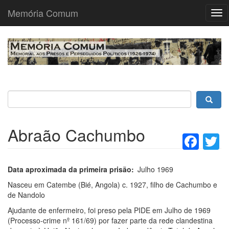
Memória Comum
Tog
nav
Passar
para
o
conteúdo
principal
Abraão Cachumbo
Fac
T
Data aproximada da primeira prisão
Julho 1969
Nasceu em Catembe (Bié, Angola) c. 1927, filho de Cachumbo e
de Nandolo
Ajudante de enfermeiro, foi preso pela PIDE em Julho de 1969
(Processo-crime nº 161/69) por fazer parte da rede clandestina