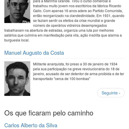
para a Marinha Grande. Tirou o curso comercial e
trabalhou muito jovem nos escritórios da fábrica Ricardo
Gallo. Com apenas 16 anos adere ao Partido Comunista,
então reorganizado na clandestinidade. Em 1931, quando
se faziam sentir os efeitos da crise mundial e grande
número de operários vidreiros desempregados
trabalhavam na abertura de estradas, organiza uma luta por melhores
salários que culmina em manifestação pela vila, ação insólita que alarma a
burguesia local.
Manuel Augusto da Costa
Militante anarquista, foi preso a 30 de janeiro de 1934
pela sua participação na greve revolucionária do 18 de
janeiro, acusado de ser detentor de arma proibida e de ter
transportado "cerca de 100 bombas"
Paginação
Próxima
Seguinte ›
página
Os que ficaram pelo caminho
Carlos Alberto da Silva