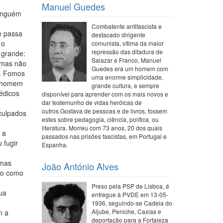
Manuel Guedes
Ninguém
Combatente antifascista e
e passa
destacado dirigente
 o
comunista, vítima da maior
repressão das ditadura de
 grande:
Salazar e Franco, Manuel
 mas não
Guedes era um homem com
é. Fomos
uma enorme simplicidade,
 “homem
grande cultura, e sempre
édicos
disponível para aprender com os mais novos e
dar testemunho de vidas heróicas de
outros.Gostava de pessoas e de livros, fossem
culpados
estes sobre pedagogia, ciência, política, ou
literatura. Morreu com 73 anos, 20 dos quais
 a
passados nas prisões fascistas, em Portugal e
 fugir
Espanha.
umas
João António Alves
sso como
Preso pela PSP de Lisboa, é
ua
entregue à PVDE em 13-05-
1936, seguindo-se Cadeia do
Aljube, Peniche, Caxias e
m a
deportação para a Fortaleza