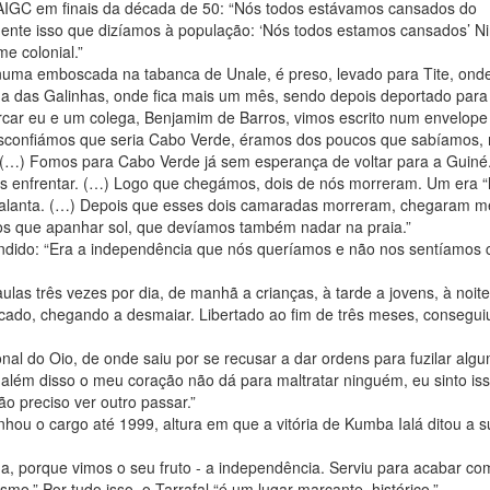
AIGC em finais da década de 50: “Nós todos estávamos cansados do
mente isso que dizíamos à população: ‘Nós todos estamos cansados’ 
e colonial.”
numa emboscada na tabanca de Unale, é preso, levado para Tite, ond
ha das Galinhas, onde fica mais um mês, sendo depois deportado para
rcar eu e um colega, Benjamim de Barros, vimos escrito num envelope
sconfiámos que seria Cabo Verde, éramos dos poucos que sabíamos,
(…) Fomos para Cabo Verde já sem esperança de voltar para a Guin
os enfrentar. (…) Logo que chegámos, dois de nós morreram. Um era
balanta. (…) Depois que esses dois camaradas morreram, chegaram m
os que apanhar sol, que devíamos também nadar na praia.”
ndido: “Era a independência que nós queríamos e não nos sentíamos 
aulas três vezes por dia, de manhã a crianças, à tarde a jovens, à noite
cado, chegando a desmaiar. Libertado ao fim de três meses, conseguiu
onal do Oio, de onde saiu por se recusar a dar ordens para fuzilar alg
o, além disso o meu coração não dá para maltratar ninguém, eu sinto i
o preciso ver outro passar.”
u o cargo até 1999, altura em que a vitória de Kumba Ialá ditou a s
na, porque vimos o seu fruto - a independência. Serviu para acabar co
mo.” Por tudo isso, o Tarrafal “é um lugar marcante, histórico.”