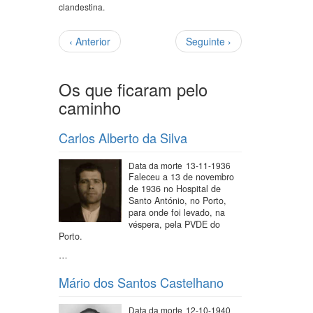
clandestina.
Paginação
Página
Próxima
‹ Anterior
Seguinte ›
anterior
página
Os que ficaram pelo
caminho
Carlos Alberto da Silva
Data da morte
13-11-1936
Faleceu a 13 de novembro
de 1936 no Hospital de
Santo António, no Porto,
para onde foi levado, na
véspera, pela PVDE do
Porto.
…
Mário dos Santos Castelhano
Data da morte
12-10-1940