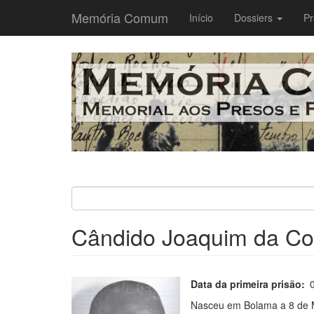
Memória Comum
Main
Início
Dossiers
Pr
navigation
Passar
para
o
conteúdo
principal
Cândido Joaquim da Co
Data da primeira prisão
Nasceu em Bolama a 8 de Ma