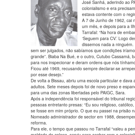
José Sanhá, aderindo ao P
colonialismo e era precisa
estava contente com o regim
A 7 de Junho de 1962, cai 
um mês, e depois para a Il
Tarrafal: “Na hora de emba
‘Seguem para CV.’ Logo de
dissemos nada a ninguém. 
sem ser julgados, não sabíamos que condições iríam
grande”. Biaba Na Bué, e o outro, Cutubo Cassamá, 
para nos inspecionar e deram ordens que nós tínham
Ficou até 1969, recusando sempre declarar-se arrepe
por esse desejo.”
De volta a Bissau, abriu uma escola particular e dava 
adultos. Sete meses depois foi de novo preso e espan
para uma das zonas libertadas pelo PAIGC, Sara.
Após a independência foi responsável do tribunal regi
pessoas entretanto presas: “Eu sou religioso, católic
se fosse em mim próprio. O que eu passei na prisão nã
Nomeado administrador de sector em 1988, desempenho
reforma.
Para ele, o tempo que passou no Tarrafal “valeu a pe
maldade do colono, serviu para acabar com o colonialis