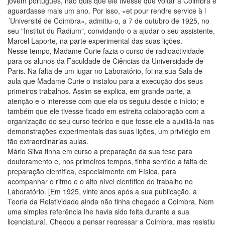
jovem português, não quis que ele tivesse que voltar a Coimbra e
aguardasse mais um ano. Por isso, «et pour rendre service à l
´Université de Coimbra», admitiu-o, a 7 de outubro de 1925, no
seu "Institut du Radium", convidando-o a ajudar o seu assistente,
Marcel Laporte, na parte experimental das suas lições.
Nesse tempo, Madame Curie fazia o curso de radioactividade
para os alunos da Faculdade de Ciências da Universidade de
Paris. Na falta de um lugar no Laboratório, foi na sua Sala de
aula que Madame Curie o instalou para a execução dos seus
primeiros trabalhos. Assim se explica, em grande parte, a
atenção e o interesse com que ela os seguiu desde o início; e
também que ele tivesse ficado em estreita colaboração com a
organização do seu curso teórico e que fosse ele a auxiliá-la nas
demonstrações experimentais das suas lições, um privilégio em
tão extraordinárias aulas.
Mário Silva tinha em curso a preparação da sua tese para
doutoramento e, nos primeiros tempos, tinha sentido a falta de
preparação científica, especialmente em Física, para
acompanhar o ritmo e o alto nível científico do trabalho no
Laboratório. [Em 1925, vinte anos após a sua publicação, a
Teoria da Relatividade ainda não tinha chegado a Coimbra. Nem
uma simples referência lhe havia sido feita durante a sua
licenciatura]. Chegou a pensar regressar a Coimbra, mas resistiu