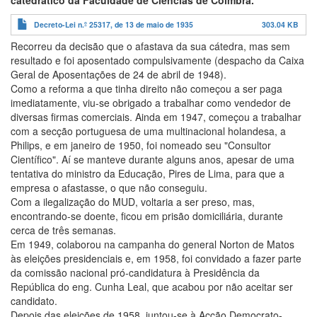
catedrático da Faculdade de Ciências de Coimbra.
Decreto-Lei n.º 25317, de 13 de maio de 1935
303.04 KB
Recorreu da decisão que o afastava da sua cátedra, mas sem
resultado e foi aposentado compulsivamente (despacho da Caixa
Geral de Aposentações de 24 de abril de 1948).
Como a reforma a que tinha direito não começou a ser paga
imediatamente, viu-se obrigado a trabalhar como vendedor de
diversas firmas comerciais. Ainda em 1947, começou a trabalhar
com a secção portuguesa de uma multinacional holandesa, a
Philips, e em janeiro de 1950, foi nomeado seu "Consultor
Científico". Aí se manteve durante alguns anos, apesar de uma
tentativa do ministro da Educação, Pires de Lima, para que a
empresa o afastasse, o que não conseguiu.
Com a ilegalização do MUD, voltaria a ser preso, mas,
encontrando-se doente, ficou em prisão domiciliária, durante
cerca de três semanas.
Em 1949, colaborou na campanha do general Norton de Matos
às eleições presidenciais e, em 1958, foi convidado a fazer parte
da comissão nacional pró-candidatura à Presidência da
República do eng. Cunha Leal, que acabou por não aceitar ser
candidato.
Depois das eleições de 1958, juntou-se à Acção Democrato-