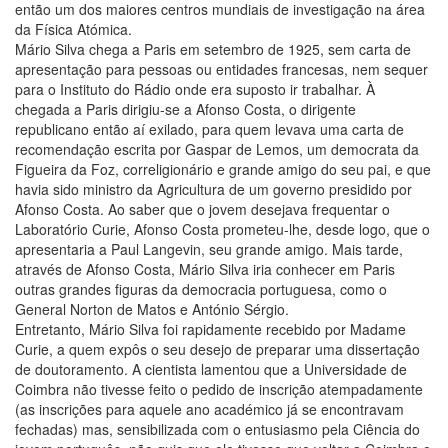
então um dos maiores centros mundiais de investigação na área
da Física Atómica.
Mário Silva chega a Paris em setembro de 1925, sem carta de
apresentação para pessoas ou entidades francesas, nem sequer
para o Instituto do Rádio onde era suposto ir trabalhar. À
chegada a Paris dirigiu-se a Afonso Costa, o dirigente
republicano então aí exilado, para quem levava uma carta de
recomendação escrita por Gaspar de Lemos, um democrata da
Figueira da Foz, correligionário e grande amigo do seu pai, e que
havia sido ministro da Agricultura de um governo presidido por
Afonso Costa. Ao saber que o jovem desejava frequentar o
Laboratório Curie, Afonso Costa prometeu-lhe, desde logo, que o
apresentaria a Paul Langevin, seu grande amigo. Mais tarde,
através de Afonso Costa, Mário Silva iria conhecer em Paris
outras grandes figuras da democracia portuguesa, como o
General Norton de Matos e António Sérgio.
Entretanto, Mário Silva foi rapidamente recebido por Madame
Curie, a quem expôs o seu desejo de preparar uma dissertação
de doutoramento. A cientista lamentou que a Universidade de
Coimbra não tivesse feito o pedido de inscrição atempadamente
(as inscrições para aquele ano académico já se encontravam
fechadas) mas, sensibilizada com o entusiasmo pela Ciência do