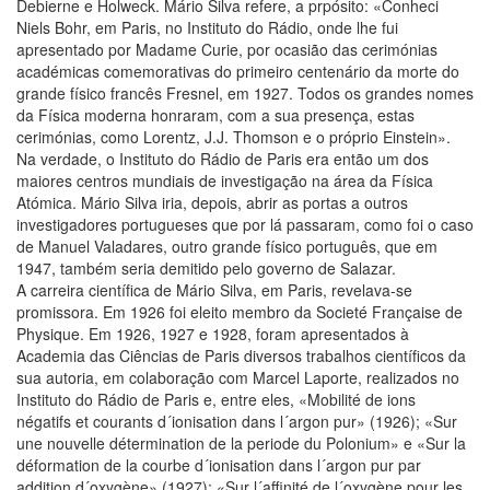
Debierne e Holweck. Mário Silva refere, a prpósito: «Conheci
Niels Bohr, em Paris, no Instituto do Rádio, onde lhe fui
apresentado por Madame Curie, por ocasião das cerimónias
académicas comemorativas do primeiro centenário da morte do
grande físico francês Fresnel, em 1927. Todos os grandes nomes
da Física moderna honraram, com a sua presença, estas
cerimónias, como Lorentz, J.J. Thomson e o próprio Einstein».
Na verdade, o Instituto do Rádio de Paris era então um dos
maiores centros mundiais de investigação na área da Física
Atómica. Mário Silva iria, depois, abrir as portas a outros
investigadores portugueses que por lá passaram, como foi o caso
de Manuel Valadares, outro grande físico português, que em
1947, também seria demitido pelo governo de Salazar.
A carreira científica de Mário Silva, em Paris, revelava-se
promissora. Em 1926 foi eleito membro da Societé Française de
Physique. Em 1926, 1927 e 1928, foram apresentados à
Academia das Ciências de Paris diversos trabalhos científicos da
sua autoria, em colaboração com Marcel Laporte, realizados no
Instituto do Rádio de Paris e, entre eles, «Mobilité de ions
négatifs et courants d´ionisation dans l´argon pur» (1926); «Sur
une nouvelle détermination de la periode du Polonium» e «Sur la
déformation de la courbe d´ionisation dans l´argon pur par
addition d´oxygène» (1927); «Sur l´affinité de l´oxygène pour les