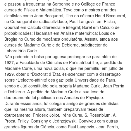
e passou a frequentar na Sorbonne e no Collège de France
cursos de Física e Matemática. Teve como mestres grandes
cientistas como Jean Becquerel, filho do célebre Henri Becquerel,
no Curso geral de radioactividade; Paul Langevin em Física;
Goursat em Cálculo diferencial e integral; Borel em Cálculo de
probabilidades; Hadamart em Análise matemática; Louis de
Broglie no Curso de mecânica ondulatória. Assistiu ainda aos
cursos de Madame Curie e de Debierne, subdirector do
Laboratório Curie.
Não podendo a bolsa portuguesa prolongar-se para além de
1927, a Faculdade de Ciências de Paris atribui-lhe, a pedido de
Madame Curie, uma nova bolsa, o que lhe permitiu, em julho de
1929, obter o "Doctorat d´État, ès-sciences" com a dissertação
sobre "L'electro-affinité des gaz" pela Universidade de Paris,
sendo o Júri constituído pela própria Madame Curie, Jean Perrin
e Debierne. A pedido de Madame Curie a sua tese de
doutoramento foi publicada nos Annales de Physique.
Durante esses anos, foi colega e amigo de grandes cientistas
que, na mesma altura, também preparavam teses de
doutoramento: Frédéric Joliot, Iréne Curie, S. Rosenblum, A.
Proca, Frilley, Consigny e Jedrzejowski. Conviveu com outras
grandes figuras da Ciência, como Paul Langevin, Jean Perrin,