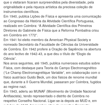
que o visitaram ficaram surpreendidos pela diversidade, pela
originalidade e pela riqueza artística da preciosa coleção de
instrumentos científicos.
Em 1940, publica Lições de Física e apresenta uma comunicação
ao Congresso da História da Atividade Científica Portuguesa,
realizado em Coimbra: “A Atividade Científica dos Primeiros
Diretores do Gabinete de Física que a Reforma Pombalina criou
em Coimbra em 1772”.
Em 1941 foi eleito membro da American Physical Society e
nomeado Secretário da Faculdade de Ciências da Universidade
de Coimbra. Em 1942 profere a Oração de Sapiência na abertura
do ano lectivo de 1942-43, a que deu o título de “Elogio da
Ciência”.
Nos anos seguintes, até 1945, publica numerosos estudos sobre
Física, com destaque para Teoria do Campo Electromagnético
(“Le Champ Electromagnétique Variable”, em colaboração com o
físico austríaco Guido Beck, um dos físicos de renome mundial
que, durante a II Guerra Mundial, passaram por Coimbra, fugidos
ao regime nazi.
Em 1943, aderiu ao MUNAF (Movimento de Unidade Nacional
Antifascista), tendo representado o distrito de Coimbra no
respetivo Conselho Nacional. Ligar-se-ia depois ao MUD e, em