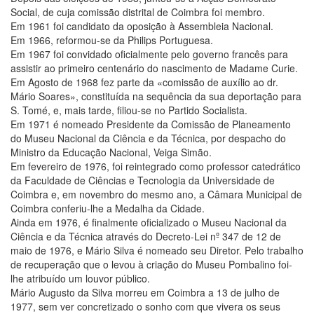
Social, de cuja comissão distrital de Coimbra foi membro.
Em 1961 foi candidato da oposição à Assembleia Nacional.
Em 1966, reformou-se da Philips Portuguesa.
Em 1967 foi convidado oficialmente pelo governo francês para
assistir ao primeiro centenário do nascimento de Madame Curie.
Em Agosto de 1968 fez parte da «comissão de auxílio ao dr.
Mário Soares», constituída na sequência da sua deportação para
S. Tomé, e, mais tarde, filiou-se no Partido Socialista.
Em 1971 é nomeado Presidente da Comissão de Planeamento
do Museu Nacional da Ciência e da Técnica, por despacho do
Ministro da Educação Nacional, Veiga Simão.
Em fevereiro de 1976, foi reintegrado como professor catedrático
da Faculdade de Ciências e Tecnologia da Universidade de
Coimbra e, em novembro do mesmo ano, a Câmara Municipal de
Coimbra conferiu-lhe a Medalha da Cidade.
Ainda em 1976, é finalmente oficializado o Museu Nacional da
Ciência e da Técnica através do Decreto-Lei nº 347 de 12 de
maio de 1976, e Mário Silva é nomeado seu Diretor. Pelo trabalho
de recuperação que o levou à criação do Museu Pombalino foi-
lhe atribuído um louvor público.
Mário Augusto da Silva morreu em Coimbra a 13 de julho de
1977, sem ver concretizado o sonho com que vivera os seus