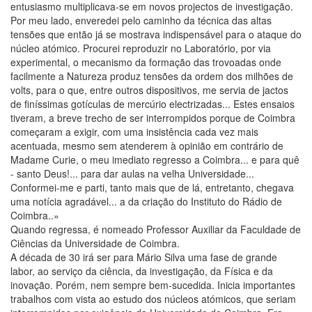
entusiasmo multiplicava-se em novos projectos de investigação.
Por meu lado, enveredei pelo caminho da técnica das altas
tensões que então já se mostrava indispensável para o ataque do
núcleo atómico. Procurei reproduzir no Laboratório, por via
experimental, o mecanismo da formação das trovoadas onde
facilmente a Natureza produz tensões da ordem dos milhões de
volts, para o que, entre outros dispositivos, me servia de jactos
de finíssimas gotículas de mercúrio electrizadas... Estes ensaios
tiveram, a breve trecho de ser interrompidos porque de Coimbra
começaram a exigir, com uma insistência cada vez mais
acentuada, mesmo sem atenderem à opinião em contrário de
Madame Curie, o meu imediato regresso a Coimbra... e para quê
- santo Deus!... para dar aulas na velha Universidade...
Conformei-me e parti, tanto mais que de lá, entretanto, chegava
uma notícia agradável... a da criação do Instituto do Rádio de
Coimbra..»
Quando regressa, é nomeado Professor Auxiliar da Faculdade de
Ciências da Universidade de Coimbra.
A década de 30 irá ser para Mário Silva uma fase de grande
labor, ao serviço da ciência, da investigação, da Física e da
inovação. Porém, nem sempre bem-sucedida. Inicia importantes
trabalhos com vista ao estudo dos núcleos atómicos, que seriam