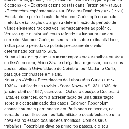
électrons» e «Electrons et ions positifs dans l´argon pur» (1928);
«Recherches espérimentales sur l´électroaffinité des gaz» (1929).
Entretanto, e por indicação de Madame Curie, aplicou aquele
método de ionização do argon à determinação do período de
vários elementos radioactivos, nomeadamente ao polónio.
Verificou que o valor até então referido na literatura não era
correcto. Madame Curie, no seu tratado sobre radioactividade,
indica para o período do polónio precisamente o valor
determinado por Mário Silva.
Numa altura em que se iam iniciar importantes trabalhos na área
da fissão nuclear, Mário Silva é obrigado a regressar, apesar dos
apelos feitos à Universidade de Coimbra, por Madame Curie,
para que continuasse em Paris.
No artigo «Velhas Recordações do Laboratório Curie (1925-
1930)», publicado na revista «Seara Nova» n.º 1331-1336, de
janeiro-abril de 1957, escreveu: «Obtido o desejado Doctorat d
´Etat, ès-sciences, com a apresentação de uma dissertação
sobre a electroafinidade dos gases, Salomon Rosenblum
aconselhou-me a permanecer em Paris onde começava, na
verdade, a sentir-se com perfeita nitidez o desabrochar de uma
nova era no estudo dos núcleos atómicos. Com os seus
trabalhos, Rosenblum dava os primeiros passos, e o seu