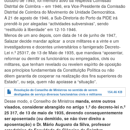
outubro de 1945, foi membro ativo da respetiva Comissão
Distrital de Coimbra – em 1946, era Vice-Presidente da Comissão
Distrital de Coimbra do Movimento de Unidade Democrática.
A 21 de agosto de 1946, a Sub-Diretoria do Porto da PIDE irá
prendê-lo por alegadas “actividades subversivas”, sendo
“restituído à liberdade” em 12-10-1946.
Menos de um ano depois, com data de 14 de junho de 1947,
Salazar decide mandar aplicar a onze militares e a vinte e um
investigadores e docentes universitários o famigerado Decreto-
Lei n.º 25317, de 13 de Maio de 1935, que mandava “aposentar,
reformar ou demitir os funcionários ou empregados, civis ou
militares, que tenham revelado ou revelem espírito de oposição
aos princípios fundamentais da Constituïção Política ou não
dêem garantia de cooperar na realização dos fins superiores do
Estado”, ou seja, quem não apoiasse a “situação”.
Resolução do Conselho de Ministros no sentido de serem
154.46 KB
desligados de serviço diversos funcionários civis e militares
Desse modo, o Conselho de Ministros
manda, entre outros
visados, considerar abrangido no artigo 1.º do decreto-lei n.º
25 317, de 13 de maio de 1935, devendo consequentemente
ser aposentado (ou demitido, se não tiver direito a
aposentação) o Dr. Mário Augusto da Silva, professor