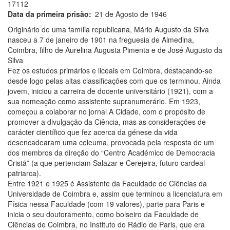
17112
Data da primeira prisão
21 de Agosto de 1946
Originário de uma família republicana, Mário Augusto da Silva
nasceu a 7 de janeiro de 1901 na freguesia de Almedina,
Coimbra, filho de Aurelina Augusta Pimenta e de José Augusto da
Silva
Fez os estudos primários e liceais em Coimbra, destacando-se
desde logo pelas altas classificações com que os terminou. Ainda
jovem, iniciou a carreira de docente universitário (1921), com a
sua nomeação como assistente supranumerário. Em 1923,
começou a colaborar no jornal A Cidade, com o propósito de
promover a divulgação da Ciência, mas as considerações de
carácter científico que fez acerca da génese da vida
desencadearam uma celeuma, provocada pela resposta de um
dos membros da direção do “Centro Académico de Democracia
Cristã” (a que pertenciam Salazar e Cerejeira, futuro cardeal
patriarca).
Entre 1921 e 1925 é Assistente da Faculdade de Ciências da
Universidade de Coimbra e, assim que terminou a licenciatura em
Física nessa Faculdade (com 19 valores), parte para Paris e
inicia o seu doutoramento, como bolseiro da Faculdade de
Ciências de Coimbra, no Instituto do Rádio de Paris, que era