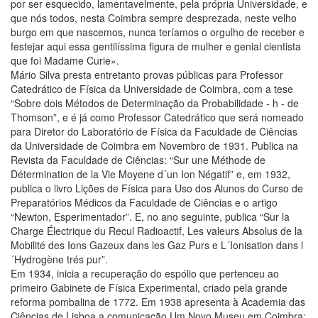
por ser esquecido, lamentavelmente, pela própria Universidade, e
que nós todos, nesta Coimbra sempre desprezada, neste velho
burgo em que nascemos, nunca teríamos o orgulho de receber e
festejar aqui essa gentilíssima figura de mulher e genial cientista
que foi Madame Curie».
Mário Silva presta entretanto provas públicas para Professor
Catedrático de Física da Universidade de Coimbra, com a tese
“Sobre dois Métodos de Determinação da Probabilidade - h - de
Thomson”, e é já como Professor Catedrático que será nomeado
para Diretor do Laboratório de Física da Faculdade de Ciências
da Universidade de Coimbra em Novembro de 1931. Publica na
Revista da Faculdade de Ciências: “Sur une Méthode de
Détermination de la Vie Moyene d´un Ion Négatif” e, em 1932,
publica o livro Lições de Física para Uso dos Alunos do Curso de
Preparatórios Médicos da Faculdade de Ciências e o artigo
“Newton, Esperimentador”. E, no ano seguinte, publica “Sur la
Charge Électrique du Recul Radioactif, Les valeurs Absolus de la
Mobilité des Ions Gazeux dans les Gaz Purs e L´Ionisation dans l
´Hydrogène trés pur”.
Em 1934, inicia a recuperação do espólio que pertenceu ao
primeiro Gabinete de Física Experimental, criado pela grande
reforma pombalina de 1772. Em 1938 apresenta à Academia das
Ciências de Lisboa a comunicação Um Novo Museu em Coimbra: