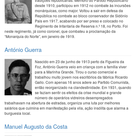
tradições republicanas. Membro do Partido Republicano
desde 1910, participou em 1912 no combate às incursões
monárquicas, como major. Voltou a sair em defesa da
República no combate ao bloco conservador de Sidónio
Pais em 1917, acabando por ser preso e colocado no
Regimento de Infantaria de Reserva n.º 18, no Porto. Foi
neste regimento, já como coronel, que combateu a proclamação da
“Monarquia do Norte”, em janeiro de 1919.
António Guerra
Nascido em 23 de junho de 1913 perto da Figueira da
Foz, António Guerra veio em criança com a família viver
para a Marinha Grande. Tirou o curso comercial e
trabalhou muito jovem nos escritórios da fábrica Ricardo
Gallo. Com apenas 16 anos adere ao Partido Comunista,
então reorganizado na clandestinidade. Em 1931, quando
se faziam sentir os efeitos da crise mundial e grande
número de operários vidreiros desempregados
trabalhavam na abertura de estradas, organiza uma luta por melhores
salários que culmina em manifestação pela vila, ação insólita que alarma a
burguesia local.
Manuel Augusto da Costa