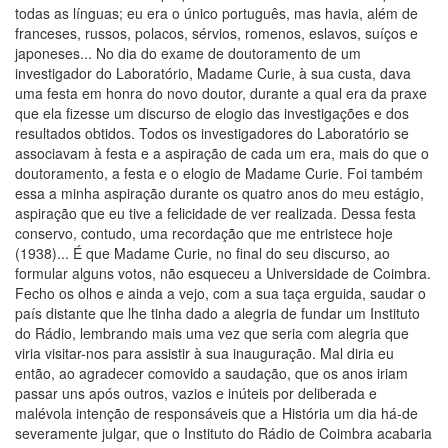
todas as línguas; eu era o único português, mas havia, além de
franceses, russos, polacos, sérvios, romenos, eslavos, suíços e
japoneses... No dia do exame de doutoramento de um
investigador do Laboratório, Madame Curie, à sua custa, dava
uma festa em honra do novo doutor, durante a qual era da praxe
que ela fizesse um discurso de elogio das investigações e dos
resultados obtidos. Todos os investigadores do Laboratório se
associavam à festa e a aspiração de cada um era, mais do que o
doutoramento, a festa e o elogio de Madame Curie. Foi também
essa a minha aspiração durante os quatro anos do meu estágio,
aspiração que eu tive a felicidade de ver realizada. Dessa festa
conservo, contudo, uma recordação que me entristece hoje
(1938)... É que Madame Curie, no final do seu discurso, ao
formular alguns votos, não esqueceu a Universidade de Coimbra.
Fecho os olhos e ainda a vejo, com a sua taça erguida, saudar o
país distante que lhe tinha dado a alegria de fundar um Instituto
do Rádio, lembrando mais uma vez que seria com alegria que
viria visitar-nos para assistir à sua inauguração. Mal diria eu
então, ao agradecer comovido a saudação, que os anos iriam
passar uns após outros, vazios e inúteis por deliberada e
malévola intenção de responsáveis que a História um dia há-de
severamente julgar, que o Instituto do Rádio de Coimbra acabaria