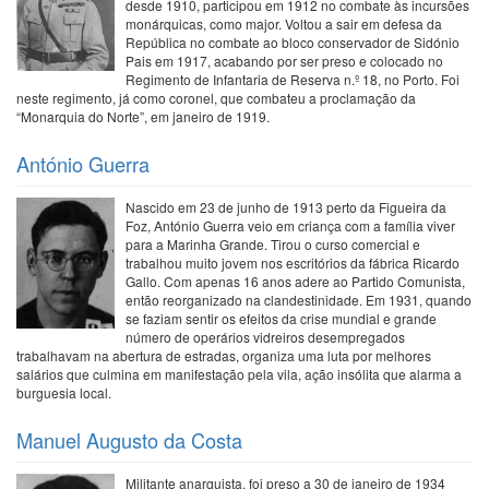
desde 1910, participou em 1912 no combate às incursões
monárquicas, como major. Voltou a sair em defesa da
República no combate ao bloco conservador de Sidónio
Pais em 1917, acabando por ser preso e colocado no
Regimento de Infantaria de Reserva n.º 18, no Porto. Foi
neste regimento, já como coronel, que combateu a proclamação da
“Monarquia do Norte”, em janeiro de 1919.
António Guerra
Nascido em 23 de junho de 1913 perto da Figueira da
Foz, António Guerra veio em criança com a família viver
para a Marinha Grande. Tirou o curso comercial e
trabalhou muito jovem nos escritórios da fábrica Ricardo
Gallo. Com apenas 16 anos adere ao Partido Comunista,
então reorganizado na clandestinidade. Em 1931, quando
se faziam sentir os efeitos da crise mundial e grande
número de operários vidreiros desempregados
trabalhavam na abertura de estradas, organiza uma luta por melhores
salários que culmina em manifestação pela vila, ação insólita que alarma a
burguesia local.
Manuel Augusto da Costa
Militante anarquista, foi preso a 30 de janeiro de 1934