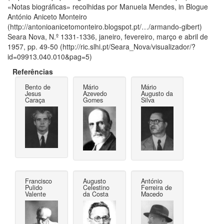
«Notas biográficas» recolhidas por Manuela Mendes, in Blogue
António Aniceto Monteiro
(http://antonioanicetomonteiro.blogspot.pt/…/armando-gibert)
Seara Nova, N.º 1331-1336, janeiro, fevereiro, março e abril de
1957, pp. 49-50 (http://ric.slhi.pt/Seara_Nova/visualizador/?
id=09913.040.010&pag=5)
Referências
Bento de
Mário
Mário
Jesus
Azevedo
Augusto da
Caraça
Gomes
Silva
Francisco
Augusto
António
Pulido
Celestino
Ferreira de
Valente
da Costa
Macedo