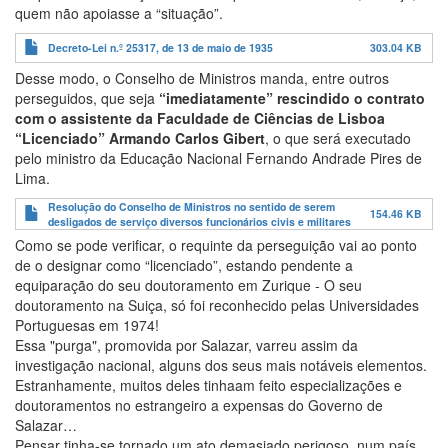
quem não apoiasse a “situação”.
Decreto-Lei n.º 25317, de 13 de maio de 1935
303.04 KB
Desse modo, o Conselho de Ministros manda, entre outros
perseguidos, que seja
“imediatamente” rescindido o contrato
com o assistente da Faculdade de Ciências de Lisboa
“Licenciado” Armando Carlos Gibert
, o que será executado
pelo ministro da Educação Nacional Fernando Andrade Pires de
Lima.
Resolução do Conselho de Ministros no sentido de serem
154.46 KB
desligados de serviço diversos funcionários civis e militares
Como se pode verificar, o requinte da perseguição vai ao ponto
de o designar como “licenciado”, estando pendente a
equiparação do seu doutoramento em Zurique - O seu
doutoramento na Suiça, só foi reconhecido pelas Universidades
Portuguesas em 1974!
Essa "purga", promovida por Salazar, varreu assim da
investigação nacional, alguns dos seus mais notáveis elementos.
Estranhamente, muitos deles tinhaam feito especializações e
doutoramentos no estrangeiro a expensas do Governo de
Salazar…
Pensar tinha-se tornado um ato demasiado perigoso, num país