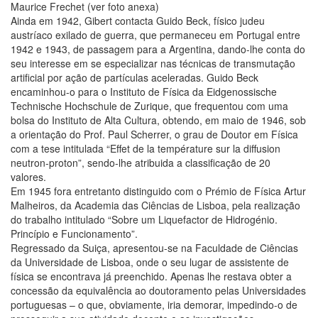
Maurice Frechet (ver foto anexa)
Ainda em 1942, Gibert contacta Guido Beck, físico judeu
austríaco exilado de guerra, que permaneceu em Portugal entre
1942 e 1943, de passagem para a Argentina, dando-lhe conta do
seu interesse em se especializar nas técnicas de transmutação
artificial por ação de partículas aceleradas. Guido Beck
encaminhou-o para o Instituto de Física da Eidgenossische
Technische Hochschule de Zurique, que frequentou com uma
bolsa do Instituto de Alta Cultura, obtendo, em maio de 1946, sob
a orientação do Prof. Paul Scherrer, o grau de Doutor em Física
com a tese intitulada “Effet de la température sur la diffusion
neutron-proton”, sendo-lhe atribuida a classificação de 20
valores.
Em 1945 fora entretanto distinguido com o Prémio de Física Artur
Malheiros, da Academia das Ciências de Lisboa, pela realização
do trabalho intitulado “Sobre um Liquefactor de Hidrogénio.
Princípio e Funcionamento”.
Regressado da Suiça, apresentou-se na Faculdade de Ciências
da Universidade de Lisboa, onde o seu lugar de assistente de
física se encontrava já preenchido. Apenas lhe restava obter a
concessão da equivalência ao doutoramento pelas Universidades
portuguesas – o que, obviamente, iria demorar, impedindo-o de