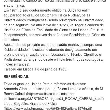
comerciais no campo técnico da mecânica de precisão, eletrónica
e automática.
Em 1974, o seu doutoramento obtido na Suíça foi enfim
equiparado ao grau de Doutor em Física Nuclear, pelas
Universidades Portuguesas, sendo reintegrado na Universidade
no ano seguinte. No ano letivo de 1975/6, vai reger a cadeira de
História da Física na Faculdade de Ciências de Lisboa. Em 1979
foi aposentado, por motivos de saúde, da Faculdade de Ciências
de Lisboa.
Apesar do seu precário estado de saúde manteve sempre uma
lúcida atividade intelectual, elaborando designadamente um
projeto de organização de um Vocabulário Técnico-Científico e
Profissional, abrangendo desde o início três línguas (português,
inglês e francês).
Faleceu em Lisboa a 6 de julho de 1985.
REFERÊNCIAS
:
Texto original de Helena Pato e referências diversas:
Armando Gibert, um físico português em luta pela ciência, de M.
Rocha Cabral (http://www.fisica-e-quimica-na-
politecnica.org/03ARTIGOS/artigos/04_ROCHA_CABRAL_4.pdf)
Lídea Salgueiro, Gazeta de Física
(https://www.spf.pt/magazines/GFIS/452/article/1576/pdf)