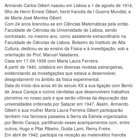
Armando Carlos Gibert nasceu em Lisboa a 1 de agosto de 1914,
filho de Henri Ernest Gibert, herói francês da I Guerra Mundial, e
de Maria José Montes Gibert.
Com 24 anos licenciou-se em Ciências Matemáticas pela então
Faculdade de Ciências da Universidade de Lisboa, sendo
contratado, no mesmo ano, como assistente extraordinário na
Faculdade de Ciências de Lisboa. Bolseiro do Instituto de Alta
Cultura, dedicou-se ao ensino da Física e à investigação, sob a
orientação do Prof. Manuel Valadares.
Casa em 17-09-1938 com Maria Laura Ferreira.
A partir de 1940, colabora em diversas revistas estrangeiras,
evidenciando as investigações que estava a desenvolver,
designdamentr no âmbito da física experimental.
Data do início dos anos 40 do século XX a sua ligação com Bento
de Jesus Caraça e outros cientistas que desenvolvem trabalhos
pioneiros no nosso país e que serão vítimas da depuração das
universidades ordenada por Salazar em 1947. Assim, Armando
Gibert e sua mulher Maria Laura Ferreira Gibert participarão
também nos famosos passeios à Serra da Estrela organizados
por Bento Caraça, partilhando esses acampamentos com, entre
outros, Hugo e Pilar Ribeiro, Guida Lami, Remy Freire.
Em abril de 1942, participa na receção ao matemático francês