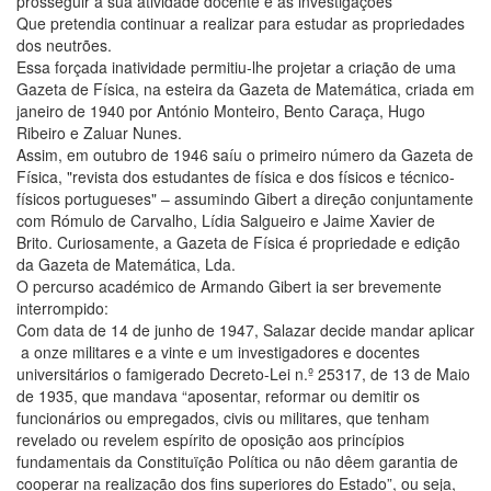
prosseguir a sua atividade docente e as investigações
Que pretendia continuar a realizar para estudar as propriedades
dos neutrões.
Essa forçada inatividade permitiu-lhe projetar a criação de uma
Gazeta de Física, na esteira da Gazeta de Matemática, criada em
janeiro de 1940 por António Monteiro, Bento Caraça, Hugo
Ribeiro e Zaluar Nunes.
Assim, em outubro de 1946 saíu o primeiro número da Gazeta de
Física, "revista dos estudantes de física e dos físicos e técnico-
físicos portugueses" – assumindo Gibert a direção conjuntamente
com Rómulo de Carvalho, Lídia Salgueiro e Jaime Xavier de
Brito. Curiosamente, a Gazeta de Física é propriedade e edição
da Gazeta de Matemática, Lda.
O percurso académico de Armando Gibert ia ser brevemente
interrompido:
Com data de 14 de junho de 1947, Salazar decide mandar aplicar
a onze militares e a vinte e um investigadores e docentes
universitários o famigerado Decreto-Lei n.º 25317, de 13 de Maio
de 1935, que mandava “aposentar, reformar ou demitir os
funcionários ou empregados, civis ou militares, que tenham
revelado ou revelem espírito de oposição aos princípios
fundamentais da Constituïção Política ou não dêem garantia de
cooperar na realização dos fins superiores do Estado”, ou seja,