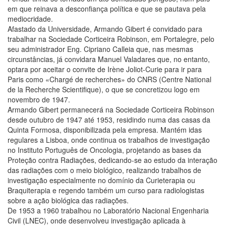
em que reinava a desconfiança política e que se pautava pela
mediocridade.
Afastado da Universidade, Armando Gibert é convidado para
trabalhar na Sociedade Corticeira Robinson, em Portalegre, pelo
seu administrador Eng. Cipriano Calleia que, nas mesmas
circunstâncias, já convidara Manuel Valadares que, no entanto,
optara por aceitar o convite de Irène Joliot-Curie para ir para
Paris como «Chargé de recherches» do CNRS (Centre National
de la Recherche Scientifique), o que se concretizou logo em
novembro de 1947.
Armando Gibert permanecerá na Sociedade Corticeira Robinson
desde outubro de 1947 até 1953, residindo numa das casas da
Quinta Formosa, disponibilizada pela empresa. Mantém idas
regulares a Lisboa, onde continua os trabalhos de investigação
no Instituto Português de Oncologia, projetando as bases da
Proteção contra Radiações, dedicando-se ao estudo da interação
das radiações com o meio biológico, realizando trabalhos de
investigação especialmente no domínio da Curieterapia ou
Braquiterapia e regendo também um curso para radiologistas
sobre a ação biológica das radiações.
De 1953 a 1960 trabalhou no Laboratório Nacional Engenharia
Civil (LNEC), onde desenvolveu investigação aplicada à