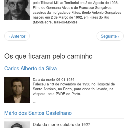
pelo Tribunal Militar Territorial em 3 de Agosto de 1936.
Filho de Germana Alves e de Francisco Gonçalves,
caseiros da morgada de Fiães, Bento António Gonçalves
nasceu em 2 de Março de 1902, em Fiães do Rio
(Montalegre, Trás-os-Montes).
Paginação
Página
Próxima
‹ Anterior
Seguinte ›
anterior
página
Os que ficaram pelo caminho
Carlos Alberto da Silva
Data da morte
06-01-1936
Faleceu a 13 de novembro de 1936 no Hospital de
Santo António, no Porto, para onde foi levado, na
véspera, pela PVDE do Porto.
…
Mário dos Santos Castelhano
Data da morte
outubro de 1927