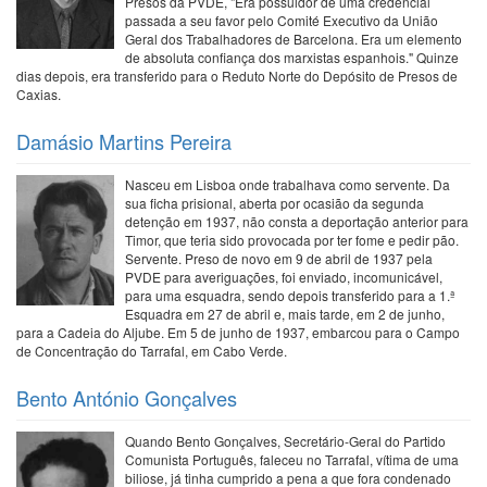
Presos da PVDE, "Era possuidor de uma credencial
passada a seu favor pelo Comité Executivo da União
Geral dos Trabalhadores de Barcelona. Era um elemento
de absoluta confiança dos marxistas espanhois." Quinze
dias depois, era transferido para o Reduto Norte do Depósito de Presos de
Caxias.
Damásio Martins Pereira
Nasceu em Lisboa onde trabalhava como servente. Da
sua ficha prisional, aberta por ocasião da segunda
detenção em 1937, não consta a deportação anterior para
Timor, que teria sido provocada por ter fome e pedir pão.
Servente. Preso de novo em 9 de abril de 1937 pela
PVDE para averiguações, foi enviado, incomunicável,
para uma esquadra, sendo depois transferido para a 1.ª
Esquadra em 27 de abril e, mais tarde, em 2 de junho,
para a Cadeia do Aljube. Em 5 de junho de 1937, embarcou para o Campo
de Concentração do Tarrafal, em Cabo Verde.
Bento António Gonçalves
Quando Bento Gonçalves, Secretário-Geral do Partido
Comunista Português, faleceu no Tarrafal, vítima de uma
biliose, já tinha cumprido a pena a que fora condenado