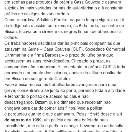
em senhas para produtos da própria Casa Gouveia e estavam
sujeitos às mais variadas formas de autoritarismo e à constante
prática de castigos de vária ordem.
Como recordava Aristides Pereira, naquele tempo vigorava a lei
do indigenato e assim, por exemplo, às 6 da tarde, no centro de
Bissau, tocava uma sirene e os negros tinham de abandonar a
cidade.
Os trabalhadores decidiram dar às principais companhias que
atuavam na Guiné – Casa Gouveia (CUF), Sociedade Comercial
Ultramarina e a firma Barbosa – o prazo de julho para que
aceitassem as suas reivindicações. Chegado o prazo, as
companhias não cumpriram e, no entanto, a própria CUF já teria
aprovado o aumento dos salários, apesar da atitude obstinada
em Bissau do seu gerente Carreira.
Face a essa recusa, os trabalhadores avançaram para uma
greve, concentrando-se junto ao porto, parando toda a atividade
e fechando o portão de acesso ao cais e não
descarregando. Diziam que o dinheiro que recebiam não
chegava para dar de comer aos filhos. Veio a polícia
e perguntou quanto é que ganhavam. Pelas 15h45 desse dia
3
de agosto de 1959
, um polícia deu uma bofetada num
trabalhador, que caíu e partiu a cabeça. Levaram-no ao hospital.
A polícia, agentes da PIDE, militares e, também, funcionários e