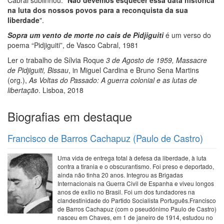
na luta dos nossos povos para a reconquista da sua
liberdade
".
Sopra um vento de morte no cais de Pidjiguiti
é um verso do
poema “Pidjiguiti”, de Vasco Cabral, 1981
Ler o trabalho de Sílvia Roque
3 de Agosto de 1959, Massacre
de Pidjiguiti, Bissau
, in Miguel Cardina e Bruno Sena Martins
(org.),
As Voltas do Passado: A guerra colonial e as lutas de
libertação
. Lisboa, 2018
Biografias em destaque
Francisco de Barros Cachapuz (Paulo de Castro)
Uma vida de entrega total à defesa da liberdade, à luta
contra a tirania e o obscurantismo. Foi preso e deportado,
ainda não tinha 20 anos. Integrou as Brigadas
Internacionais na Guerra Civil de Espanha e viveu longos
anos de exílio no Brasil. Foi um dos fundadores na
clandestinidade do Partido Socialista Português.Francisco
de Barros Cachapuz (com o pseudónimo Paulo de Castro)
nasceu em Chaves, em 1 de janeiro de 1914, estudou no