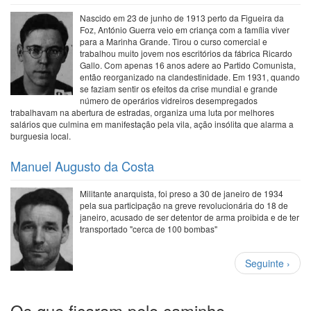
Nascido em 23 de junho de 1913 perto da Figueira da
Foz, António Guerra veio em criança com a família viver
para a Marinha Grande. Tirou o curso comercial e
trabalhou muito jovem nos escritórios da fábrica Ricardo
Gallo. Com apenas 16 anos adere ao Partido Comunista,
então reorganizado na clandestinidade. Em 1931, quando
se faziam sentir os efeitos da crise mundial e grande
número de operários vidreiros desempregados
trabalhavam na abertura de estradas, organiza uma luta por melhores
salários que culmina em manifestação pela vila, ação insólita que alarma a
burguesia local.
Manuel Augusto da Costa
Militante anarquista, foi preso a 30 de janeiro de 1934
pela sua participação na greve revolucionária do 18 de
janeiro, acusado de ser detentor de arma proibida e de ter
transportado "cerca de 100 bombas"
Paginação
Próxima
Seguinte ›
página
Os que ficaram pelo caminho