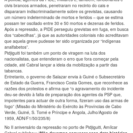
civis brancos armados, penetraram no recinto do cais e
dispararam indiscriminadamente sobre os grevistas, causando
um número indeterminado de mortos e feridos – que se estima
possam ter oscilado entre 30 e 50 mortos e dezenas de feridos.
Após a repressão, a PIDE perseguiu grevistas em fuga, em busca
dos “cabecilhas”, já que as autoridades coloniais não acreditavam
que aquela greve pudesse ter sido organizada por “indígenas
analfabetos”.
Pidjiguiti foi também um ponto de viragem na luta dos
nacionalistas, que entenderam o erro que fora começar pela
cidade, até Cabral lançar a ideia da mobilização a partir das
tabancas.
Entretanto, o governo de Salazar envia à Guiné o Subsecretário
de Estado da Guerra, Francisco Costa Gomes, que reconhece as
razões dos protestos e afirma que “o agravamento do incidente
deu-se devido à falta de preparação dos agentes da PSP que,
impotentes para actuar de outra forma, fizeram uso das armas de
fogo” (Missão do Ministério do Exército às Províncias de Cabo
Verde, Guiné, S. Tomé e Príncipe e Angola, Julho/Agosto de
1959, ADN/F1/50/235/8)
No II aniversário da repressão no porto de Pidjiguiti, Amílcar
Cabral sublinhou: "
Não devemos esquecer essa data histórica