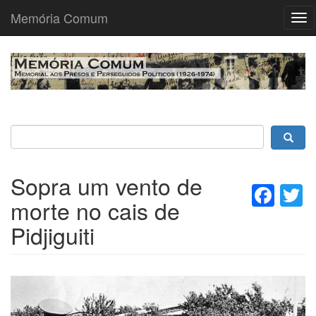
Memória Comum
Tog
nav
Passar
para
o
conteúdo
principal
Sopra um vento de
Fac
T
morte no cais de
Pidjiguiti