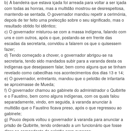
b) A bandeira que estava içada foi arreada para voltar a ser içada
com todas as honras, mas a multidão mostrou-se desrespeitosa,
mantendo-se sentada. O governador mandou repetir a cerimónia,
depois de ter feito uma prelecção sobre o seu significado, mas o
resultado obtido foi idêntico;
c) O governador misturou-se com a massa indígena, falando com
uns e com outros, após o que, postando-se em frente das
escadas da secretaria, convidou a falarem os que o quisessem
fazer;
d) Tendo começado a chover, o governador abrigou-se na
secretaria, tendo sido mandados subir para a varanda desta os
indígenas que desejassem falar, bem como alguns que se tinham
revelado como cabecilhas nos acontecimentos dos dias 13 e 14;
e) O governador, entretanto, mandou que o pelotão de infantaria
se aproximasse de Mueda;
f) O governador chamou ao gabinete do administrador o Quibirite
e o Faustino, bem como alguns indígenas, com os quais falou
separadamente, vindo, em seguida, à varanda anunciar à
multidão que o Faustino ficava preso, após o que regressou ao
gabinete;
g) Pouco depois voltou o governador à varanda para anunciar a
prisão de Quibirite, tendo ordenado a um funcionário que fosse