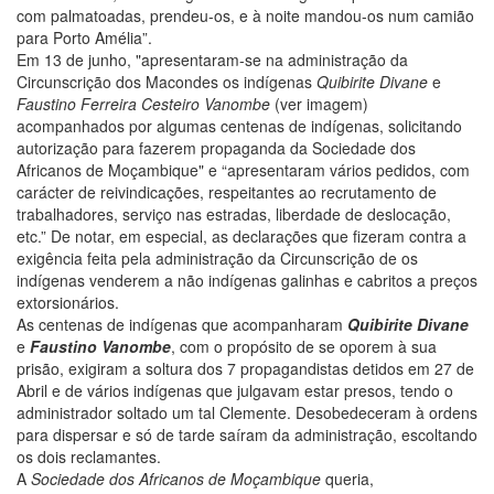
com palmatoadas, prendeu-os, e à noite mandou-os num camião
para Porto Amélia”.
Em 13 de junho, "apresentaram-se na administração da
Circunscrição dos Macondes os indígenas
Quibirite Divane
e
Faustino Ferreira Cesteiro Vanombe
(ver imagem)
acompanhados por algumas centenas de indígenas, solicitando
autorização para fazerem propaganda da Sociedade dos
Africanos de Moçambique" e “apresentaram vários pedidos, com
carácter de reivindicações, respeitantes ao recrutamento de
trabalhadores, serviço nas estradas, liberdade de deslocação,
etc.” De notar, em especial, as declarações que fizeram contra a
exigência feita pela administração da Circunscrição de os
indígenas venderem a não indígenas galinhas e cabritos a preços
extorsionários.
As centenas de indígenas que acompanharam
Quibirite Divane
e
Faustino Vanombe
, com o propósito de se oporem à sua
prisão, exigiram a soltura dos 7 propagandistas detidos em 27 de
Abril e de vários indígenas que julgavam estar presos, tendo o
administrador soltado um tal Clemente. Desobedeceram à ordens
para dispersar e só de tarde saíram da administração, escoltando
os dois reclamantes.
A
Sociedade dos Africanos de Moçambique
queria,