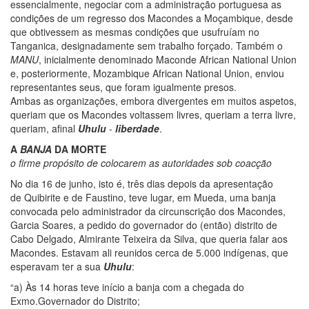
essencialmente, negociar com a administração portuguesa as
condições de um regresso dos Macondes a Moçambique, desde
que obtivessem as mesmas condições que usufruíam no
Tanganica, designadamente sem trabalho forçado. Também o
MANU
, inicialmente denominado Maconde African National Union
e, posteriormente, Mozambique African National Union, enviou
representantes seus, que foram igualmente presos.
Ambas as organizações, embora divergentes em muitos aspetos,
queriam que os Macondes voltassem livres, queriam a terra livre,
queriam, afinal
Uhulu
-
liberdade
.
A
BANJA
DA MORTE
o firme propósito de colocarem as autoridades sob coacção
No dia 16 de junho, isto é, três dias depois da apresentação
de Quibirite e de Faustino, teve lugar, em Mueda, uma banja
convocada pelo administrador da circunscrição dos Macondes,
Garcia Soares, a pedido do governador do (então) distrito de
Cabo Delgado, Almirante Teixeira da Silva, que queria falar aos
Macondes. Estavam ali reunidos cerca de 5.000 indígenas, que
esperavam ter a sua
Uhulu
:
“a) Às 14 horas teve início a banja com a chegada do
Exmo.Governador do Distrito;