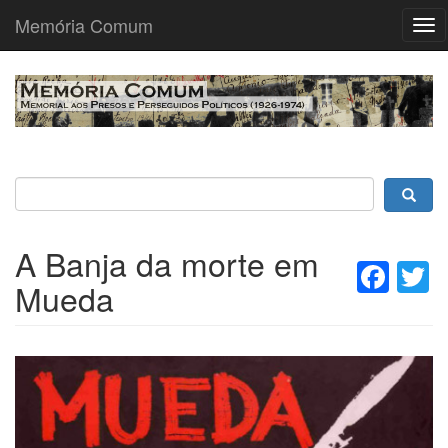
Memória Comum
Tog
nav
Passar
para
o
conteúdo
principal
A Banja da morte em
Fac
T
Mueda