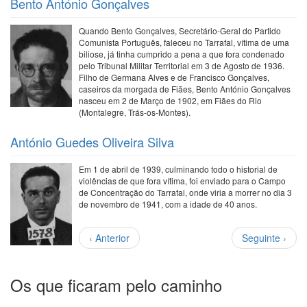
Bento António Gonçalves
Quando Bento Gonçalves, Secretário-Geral do Partido
Comunista Português, faleceu no Tarrafal, vítima de uma
biliose, já tinha cumprido a pena a que fora condenado
pelo Tribunal Militar Territorial em 3 de Agosto de 1936.
Filho de Germana Alves e de Francisco Gonçalves,
caseiros da morgada de Fiães, Bento António Gonçalves
nasceu em 2 de Março de 1902, em Fiães do Rio
(Montalegre, Trás-os-Montes).
António Guedes Oliveira Silva
Em 1 de abril de 1939, culminando todo o historial de
violências de que fora vítima, foi enviado para o Campo
de Concentração do Tarrafal, onde viria a morrer no dia 3
de novembro de 1941, com a idade de 40 anos.
Paginação
Página
Próxima
‹ Anterior
Seguinte ›
anterior
página
Os que ficaram pelo caminho