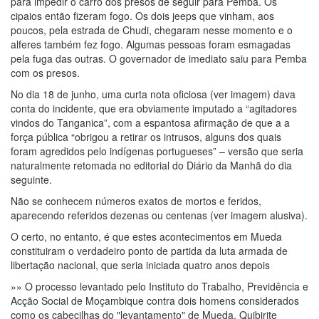
para impedir o carro dos presos de seguir para Pemba. Os
cipaios então fizeram fogo. Os dois jeeps que vinham, aos
poucos, pela estrada de Chudi, chegaram nesse momento e o
alferes também fez fogo. Algumas pessoas foram esmagadas
pela fuga das outras. O governador de imediato saiu para Pemba
com os presos.
No dia 18 de junho, uma curta nota oficiosa (ver imagem) dava
conta do incidente, que era obviamente imputado a “agitadores
vindos do Tanganica”, com a espantosa afirmação de que a a
força pública “obrigou a retirar os intrusos, alguns dos quais
foram agredidos pelo indígenas portugueses” – versão que seria
naturalmente retomada no editorial do Diário da Manhã do dia
seguinte.
Não se conhecem números exatos de mortos e feridos,
aparecendo referidos dezenas ou centenas (ver imagem alusiva).
O certo, no entanto, é que estes acontecimentos em Mueda
constituiram o verdadeiro ponto de partida da luta armada de
libertação nacional, que seria iniciada quatro anos depois
»» O processo levantado pelo Instituto do Trabalho, Previdência e
Acção Social de Moçambique contra dois homens considerados
como os cabecilhas do "levantamento" de Mueda, Quibirite