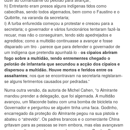
dizer ao comandante do pelotão para avançar;
h) Entretanto eram presos alguns indígenas tidos como
cabecilhas, sendo todos algemados, bem como o Faustino e o
Quibirite, na varanda da secretaria;
i) A turba enfurecida começou a protestar e cresceu para a
secretaria; o governador e vários funcionários tentaram fazê-la
recuar, mas não o conseguiram, tendo sido apedrejados e
agredidos; como a multidão continuasse a avançar e fosse
disparado um tiro - parece que para defender o governador de
um indígena que pretendia apunhalá-lo -
os cipaios abriram
fogo sobre a multidão, tendo entrementes chegado o
pelotão de infantaria que secundou a acção dos cipaios e
dispersou a multidão. Houve mortos e feridos entre os
assaltantes
; nos que se encontravam na secretaria registaram-
se alguns ferimentos causados por pedradas.”
Numa outra versão, da autoria de Michel Cahen, "o Almirante
mandou prender a delegação, que foi algemada. A multidão
avançou, um Maconde bateu com uma bomba de bicicleta no
Governador e perguntou se alguém tinha uma faca. Godinho,
encarregado da proteção do Almirante pegou na sua pistola e
abateu o “atrevido”. Os padres brancos e o comerciante China
gritavam para as pessoas se irem embora, mas elas avançavam