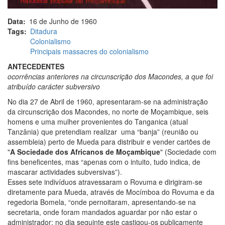
Data
16 de Junho de 1960
Tags
Ditadura
Colonialismo
Principais massacres do colonialismo
ANTECEDENTES
ocorrências anteriores na circunscrição dos Macondes, a que foi
atribuído carácter subversivo
No dia 27 de Abril de 1960, apresentaram-se na administração
da circunscrição dos Macondes, no norte de Moçambique, seis
homens e uma mulher provenientes do Tanganica (atual
Tanzânia) que pretendiam realizar uma “banja” (reunião ou
assembleia) perto de Mueda para distribuir e vender cartões de
"
A Sociedade dos Africanos de Moçambique
" (Sociedade com
fins beneficentes, mas “apenas com o intuito, tudo indica, de
mascarar actividades subversivas”).
Esses sete indivíduos atravessaram o Rovuma e dirigiram-se
diretamente para Mueda, através de Mocímboa do Rovuma e da
regedoria Bomela, “onde pernoitaram, apresentando-se na
secretaria, onde foram mandados aguardar por não estar o
administrador; no dia seguinte este castigou-os publicamente