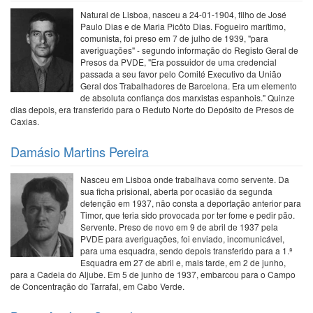
Natural de Lisboa, nasceu a 24-01-1904, filho de José
Paulo Dias e de Maria Picôto Dias. Fogueiro marítimo,
comunista, foi preso em 7 de julho de 1939, "para
averiguações" - segundo informação do Registo Geral de
Presos da PVDE, "Era possuidor de uma credencial
passada a seu favor pelo Comité Executivo da União
Geral dos Trabalhadores de Barcelona. Era um elemento
de absoluta confiança dos marxistas espanhois." Quinze
dias depois, era transferido para o Reduto Norte do Depósito de Presos de
Caxias.
Damásio Martins Pereira
Nasceu em Lisboa onde trabalhava como servente. Da
sua ficha prisional, aberta por ocasião da segunda
detenção em 1937, não consta a deportação anterior para
Timor, que teria sido provocada por ter fome e pedir pão.
Servente. Preso de novo em 9 de abril de 1937 pela
PVDE para averiguações, foi enviado, incomunicável,
para uma esquadra, sendo depois transferido para a 1.ª
Esquadra em 27 de abril e, mais tarde, em 2 de junho,
para a Cadeia do Aljube. Em 5 de junho de 1937, embarcou para o Campo
de Concentração do Tarrafal, em Cabo Verde.