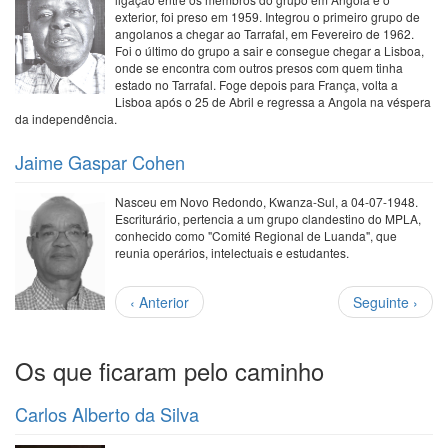
exterior, foi preso em 1959. Integrou o primeiro grupo de
angolanos a chegar ao Tarrafal, em Fevereiro de 1962.
Foi o último do grupo a sair e consegue chegar a Lisboa,
onde se encontra com outros presos com quem tinha
estado no Tarrafal. Foge depois para França, volta a
Lisboa após o 25 de Abril e regressa a Angola na véspera
da independência.
Jaime Gaspar Cohen
Nasceu em Novo Redondo, Kwanza-Sul, a 04-07-1948.
Escriturário, pertencia a um grupo clandestino do MPLA,
conhecido como "Comité Regional de Luanda", que
reunia operários, intelectuais e estudantes.
Paginação
Página
Próxima
‹ Anterior
Seguinte ›
anterior
página
Os que ficaram pelo caminho
Carlos Alberto da Silva