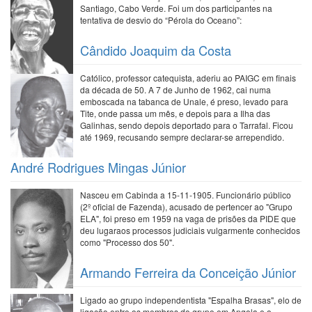
Santiago, Cabo Verde. Foi um dos participantes na
tentativa de desvio do “Pérola do Oceano”:
Cândido Joaquim da Costa
Católico, professor catequista, aderiu ao PAIGC em finais
da década de 50. A 7 de Junho de 1962, cai numa
emboscada na tabanca de Unale, é preso, levado para
Tite, onde passa um mês, e depois para a Ilha das
Galinhas, sendo depois deportado para o Tarrafal. Ficou
até 1969, recusando sempre declarar-se arrependido.
André Rodrigues Mingas Júnior
Nasceu em Cabinda a 15-11-1905. Funcionário público
(2º oficial de Fazenda), acusado de pertencer ao "Grupo
ELA", foi preso em 1959 na vaga de prisões da PIDE que
deu lugaraos processos judiciais vulgarmente conhecidos
como "Processo dos 50".
Armando Ferreira da Conceição Júnior
Ligado ao grupo independentista "Espalha Brasas", elo de
ligação entre os membros do grupo em Angola e o