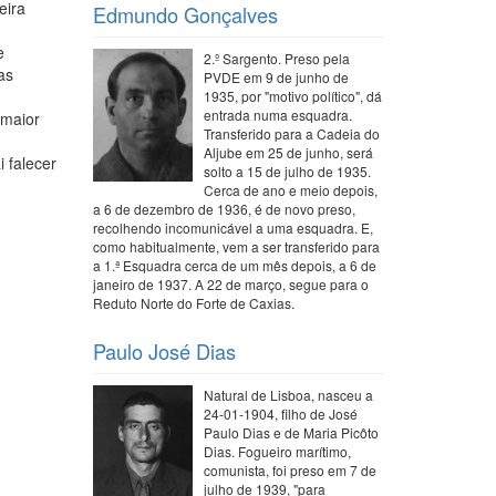
eira
Edmundo Gonçalves
e
2.º Sargento. Preso pela
as
PVDE em 9 de junho de
1935, por "motivo político", dá
entrada numa esquadra.
 maior
Transferido para a Cadeia do
Aljube em 25 de junho, será
 falecer
solto a 15 de julho de 1935.
Cerca de ano e meio depois,
a 6 de dezembro de 1936, é de novo preso,
recolhendo incomunicável a uma esquadra. E,
como habitualmente, vem a ser transferido para
a 1.ª Esquadra cerca de um mês depois, a 6 de
janeiro de 1937. A 22 de março, segue para o
Reduto Norte do Forte de Caxias.
Paulo José Dias
Natural de Lisboa, nasceu a
24-01-1904, filho de José
Paulo Dias e de Maria Picôto
Dias. Fogueiro marítimo,
comunista, foi preso em 7 de
julho de 1939, "para