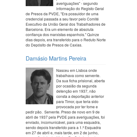
averiguações" - segundo
informação do Registo Geral
de Presos da PVDE, "Era possuidor de uma
credencial passada a seu favor pelo Comité
Executivo da União Geral dos Trabalhadores de
Barcelona. Era um elemento de absoluta
confiança dos marxistas espanhois." Quinze
dias depois, era transferido para o Reduto Norte
do Depósito de Presos de Caxias.
Damásio Martins Pereira
Nasceu em Lisboa onde
trabalhava como servente.
Da sua ficha prisional, aberta
por ocasião da segunda
detenção em 1937, não
consta a deportação anterior
para Timor, que teria sido
provocada por ter fome e
pedir pão. Servente. Preso de novo em 9 de
abril de 1937 pela PVDE para averiguações, foi
enviado, incomunicável, para uma esquadra,
sendo depois transferido para a 1.ª Esquadra
em 27 de abril e, mais tarde, em 2 de junho,