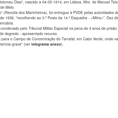
olomeu Dias", nascido a 04-05-1914, em Lisboa, filho de Manuel Teix
 de Melo.
" (Revolta dos Marinheiros), foi entregue à PVDE pelas autoridades d
e 1936, "recolhendo ao 3.º Posto da 14.ª Esquadra - «Mitra»". Dez di
enciária.
condenado pelo Tribunal Militar Especial na pena de 4 anos de prisão
 de degredo - apresentado recurso.
 para o Campo de Concentração do Tarrafal, em Cabo Verde, onde vai
erícia grave" (ver
telegrama anexo
).