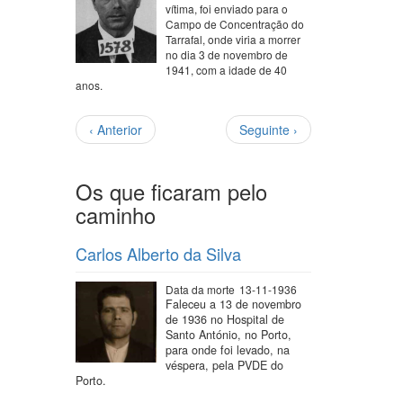
vítima, foi enviado para o
Campo de Concentração do
Tarrafal, onde viria a morrer
no dia 3 de novembro de
1941, com a idade de 40
anos.
Paginação
Página
Próxima
‹ Anterior
Seguinte ›
anterior
página
Os que ficaram pelo
caminho
Carlos Alberto da Silva
Data da morte
13-11-1936
Faleceu a 13 de novembro
de 1936 no Hospital de
Santo António, no Porto,
para onde foi levado, na
véspera, pela PVDE do
Porto.