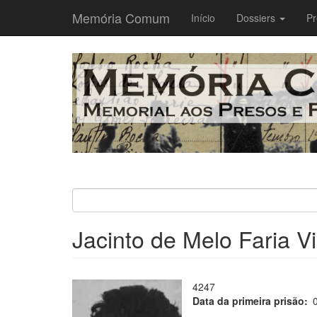
Memória Comum
Main
Início
Dossiers
Pr
navigation
Passar
para
o
conteúdo
principal
Jacinto de Melo Faria V
4247
Data da primeira prisão