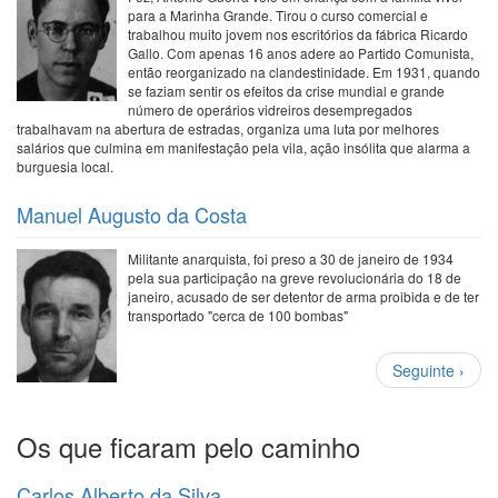
para a Marinha Grande. Tirou o curso comercial e
trabalhou muito jovem nos escritórios da fábrica Ricardo
Gallo. Com apenas 16 anos adere ao Partido Comunista,
então reorganizado na clandestinidade. Em 1931, quando
se faziam sentir os efeitos da crise mundial e grande
número de operários vidreiros desempregados
trabalhavam na abertura de estradas, organiza uma luta por melhores
salários que culmina em manifestação pela vila, ação insólita que alarma a
burguesia local.
Manuel Augusto da Costa
Militante anarquista, foi preso a 30 de janeiro de 1934
pela sua participação na greve revolucionária do 18 de
janeiro, acusado de ser detentor de arma proibida e de ter
transportado "cerca de 100 bombas"
Paginação
Próxima
Seguinte ›
página
Os que ficaram pelo caminho
Carlos Alberto da Silva