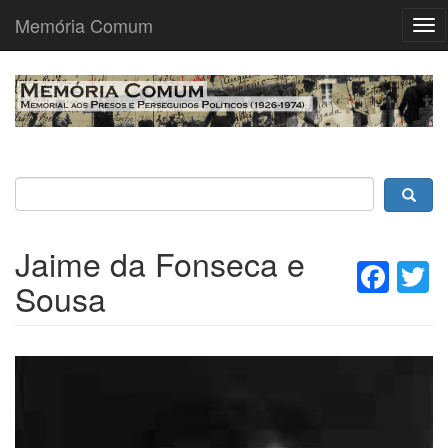
Memória Comum
Tog
nav
Passar
para
o
conteúdo
principal
Jaime da Fonseca e
Fac
T
Sousa