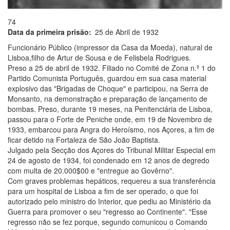
74
Data da primeira prisão
25 de Abril de 1932
Funcionário Público (impressor da Casa da Moeda), natural de
Lisboa,filho de Artur de Sousa e de Felisbela Rodrigues.
Preso a 25 de abril de 1932. Filiado no Comité de Zona n.º 1 do
Partido Comunista Português, guardou em sua casa material
explosivo das "Brigadas de Choque" e participou, na Serra de
Monsanto, na demonstração e preparação de lançamento de
bombas. Preso, durante 19 meses, na Penitenciária de Lisboa,
passou para o Forte de Peniche onde, em 19 de Novembro de
1933, embarcou para Angra do Heroísmo, nos Açores, a fim de
ficar detido na Fortaleza de São João Baptista.
Julgado pela Secção dos Açores do Tribunal Militar Especial em
24 de agosto de 1934, foi condenado em 12 anos de degredo
com multa de 20.000$00 e "entregue ao Govêrno".
Com graves problemas hepáticos, requereu a sua transferência
para um hospital de Lisboa a fim de ser operado, o que foi
autorizado pelo ministro do Interior, que pediu ao Ministério da
Guerra para promover o seu "regresso ao Continente". "Esse
regresso não se fez porque, segundo comunicou o Comando