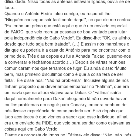
dificuldade. Nisso todas as antenas estavam ligadas, ouvia-se de
tudo...
Quando o António Pedro falou comigo, eu respondi-lhe:
"Ninguém consegue sair facilmente daqui", no que ele me contou:
"Eu tenho um primo que está aqui e que é um enviado especial
do PAIGC, que veio recrutar pessoas de boa vontade para lutar
pela independência de Cabo Verde". Eu disse-lhe: "OK, eu alinho,
desde que tudo seja bem tratado". (…) E assim nós marcámos o
dia que eu poderia ir a casa do António para me encontrar com o
primo dele. Três dias depois eu fui a Achada Falcão, pusemo-nos
a conversar e fechámos acordo.(…) Depois de várias reuniões
comunicaram-nos que teríamos de fugir. Eu ainda disse: "Muito
bem, mas primeiro discutimos como é que a coisa terá de ser
feita". Ele disse-nos: "Não há problema". Inclusive alguns de nós
tinham proposto que deveríamos embarcar no "Fátima", que era
um navio que na altura viajava para Dakar. O "Fátima" sairia
daqui normalmente para Dakar, chegando lá não deveria haver
muitos problemas em seguir para Conakry, embora nenhum de
nós tivesse experiência de como poderia ser. E só depois que
tudo aconteceu é que viemos a saber que esse indivíduo, afinal,
era um enviado da PIDE, que veio para sondar como estavam as
coisas aqui em Cabo Verde.
Diante da proposta de irmos no 'Fátima- ele disse: "Não, não, nós