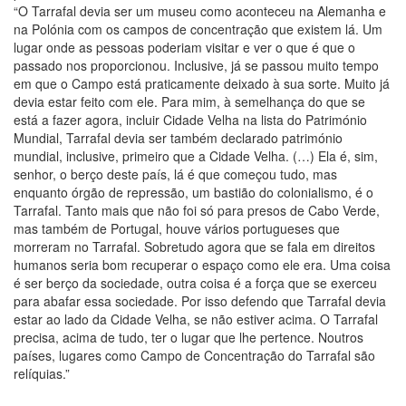
“O Tarrafal devia ser um museu como aconteceu na Alemanha e
na Polónia com os campos de concentração que existem lá. Um
lugar onde as pessoas poderiam visitar e ver o que é que o
passado nos proporcionou. Inclusive, já se passou muito tempo
em que o Campo está praticamente deixado à sua sorte. Muito já
devia estar feito com ele. Para mim, à semelhança do que se
está a fazer agora, incluir Cidade Velha na lista do Património
Mundial, Tarrafal devia ser também declarado património
mundial, inclusive, primeiro que a Cidade Velha. (…) Ela é, sim,
senhor, o berço deste país, lá é que começou tudo, mas
enquanto órgão de repressão, um bastião do colonialismo, é o
Tarrafal. Tanto mais que não foi só para presos de Cabo Verde,
mas também de Portugal, houve vários portugueses que
morreram no Tarrafal. Sobretudo agora que se fala em direitos
humanos seria bom recuperar o espaço como ele era. Uma coisa
é ser berço da sociedade, outra coisa é a força que se exerceu
para abafar essa sociedade. Por isso defendo que Tarrafal devia
estar ao lado da Cidade Velha, se não estiver acima. O Tarrafal
precisa, acima de tudo, ter o lugar que lhe pertence. Noutros
países, lugares como Campo de Concentração do Tarrafal são
relíquias.”