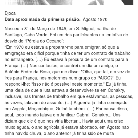
Djoca
Data aproximada da primeira prisão
Agosto 1970
Nasceu a 31 de Março de 1945, em S. Miguel, na ilha de
Santiago, Cabo Verde. Foi um dos participantes na tentativa de
desvio do “Pérola do Oceano”:
“Em 1970 eu estava a preparar-me para emigrar, só que a
emigração era difícil porque tinha de ter um contrato de trabalho
no estrangeiro. (…) Eu estava à procura de um contrato para a
França. (…) Nos contactos, encontrei um dia um amigo, o
António Pedro da Rosa, que me disse: "Olha, que tal, em vez de
ires para França, nos metermos num grupo do PAIGC?" Eu
respondi-lhe: "Isso não é possível neste momento.” Eu já tinha
uma ideia de que a luta estava a desenvolver-se em Conakry,
inclusive, nas frentes de trabalho em que estávamos, as pessoas,
às vezes, falavam do assunto. (…) A guerra já tinha começado
em Angola, Moçambique, Guiné também. (…) Por causa disso,
aqui, todo mundo falava em Amílcar Cabral, Conakry... Uns
diziam que ele é que nos viria libertar... Havia aqui uma crise
muito aguda, o ano agrícola já estava abortado, em Agosto não
tinha havido chuva, o ano anterior já tinha sido de muita