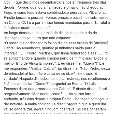
Goti...) que decidimos desembarcar e nos entregámos três dias
depois. Porque, quando amanheceu e o navio não chegou ao
Fogo, e como tudo estava combinado, o pessoal da PIDE foi ao
Rincão buscar o pessoal. Fomos presos e passámos seis meses
na Cadeia Civil e a partir disso fomos mandados para o Tarrafal e
lá ficámos quatro anos e tal.”
Ao longo desses anos, para lá do dia da chegada e do da
libertação, houve outro que não esquece:
“O nosso maior desespero foi no dia do assassinato de [Amílcar]
Cabral. Ao amanhecer, quando já tínhamos saído para o
intervalo, (…) Pedro (Martins), que tinha demorado a sair (…) foi-
se aproximando e quando chegou perto de mim disse: "Djoca, o
melhor filho de Africa já morreu". E eu disse-lhe: "Quem?!" Ele
me respondeu: "Amílcar Cabral". Eu disse-lhe: "Não, Pedro, deixa
de brincadeira! Isso não é coisa de se dizer". Ele disse, "é
verdade".Naquele dia todos nos desanimámos, nos recolhemos e
ficámos a meditar. "Como!?" perguntei ao Pedro. "O Luís
Fonseca disse que assassinaram Cabral". E diante disso nós só
perguntávamos: "Mas quem, como?!..." As coisas foram
andando, três dias depois a própria Rádio Libertação começou a
dar notícias. A malta começou a dizer: "Agora é que a guerrilha
vai se generalizar, agora ninguém nos trava. Se eles pensaram
que mataram o pintão no ovo, o tiro vai sair-lhes pela culatra".