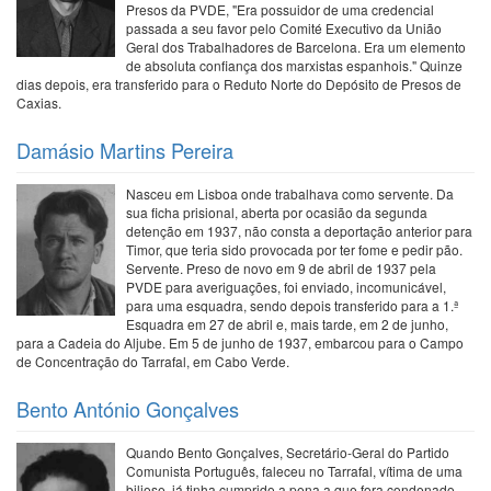
Presos da PVDE, "Era possuidor de uma credencial
passada a seu favor pelo Comité Executivo da União
Geral dos Trabalhadores de Barcelona. Era um elemento
de absoluta confiança dos marxistas espanhois." Quinze
dias depois, era transferido para o Reduto Norte do Depósito de Presos de
Caxias.
Damásio Martins Pereira
Nasceu em Lisboa onde trabalhava como servente. Da
sua ficha prisional, aberta por ocasião da segunda
detenção em 1937, não consta a deportação anterior para
Timor, que teria sido provocada por ter fome e pedir pão.
Servente. Preso de novo em 9 de abril de 1937 pela
PVDE para averiguações, foi enviado, incomunicável,
para uma esquadra, sendo depois transferido para a 1.ª
Esquadra em 27 de abril e, mais tarde, em 2 de junho,
para a Cadeia do Aljube. Em 5 de junho de 1937, embarcou para o Campo
de Concentração do Tarrafal, em Cabo Verde.
Bento António Gonçalves
Quando Bento Gonçalves, Secretário-Geral do Partido
Comunista Português, faleceu no Tarrafal, vítima de uma
biliose, já tinha cumprido a pena a que fora condenado