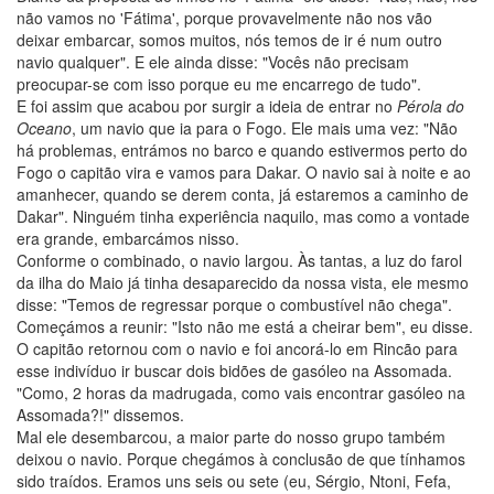
não vamos no 'Fátima', porque provavelmente não nos vão
deixar embarcar, somos muitos, nós temos de ir é num outro
navio qualquer". E ele ainda disse: "Vocês não precisam
preocupar-se com isso porque eu me encarrego de tudo".
E foi assim que acabou por surgir a ideia de entrar no
Pérola do
Oceano
, um navio que ia para o Fogo. Ele mais uma vez: "Não
há problemas, entrámos no barco e quando estivermos perto do
Fogo o capitão vira e vamos para Dakar. O navio sai à noite e ao
amanhecer, quando se derem conta, já estaremos a caminho de
Dakar". Ninguém tinha experiência naquilo, mas como a vontade
era grande, embarcámos nisso.
Conforme o combinado, o navio largou. Às tantas, a luz do farol
da ilha do Maio já tinha desaparecido da nossa vista, ele mesmo
disse: "Temos de regressar porque o combustível não chega".
Começámos a reunir: "Isto não me está a cheirar bem", eu disse.
O capitão retornou com o navio e foi ancorá-lo em Rincão para
esse indivíduo ir buscar dois bidões de gasóleo na Assomada.
"Como, 2 horas da madrugada, como vais encontrar gasóleo na
Assomada?!" dissemos.
Mal ele desembarcou, a maior parte do nosso grupo também
deixou o navio. Porque chegámos à conclusão de que tínhamos
sido traídos. Eramos uns seis ou sete (eu, Sérgio, Ntoni, Fefa,