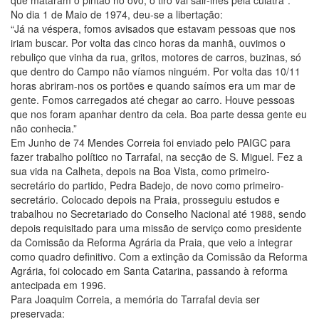
No dia 1 de Maio de 1974, deu-se a libertação:
“Já na véspera, fomos avisados que estavam pessoas que nos
iriam buscar. Por volta das cinco horas da manhã, ouvimos o
rebuliço que vinha da rua, gritos, motores de carros, buzinas, só
que dentro do Campo não víamos ninguém. Por volta das 10/11
horas abriram-nos os portões e quando saímos era um mar de
gente. Fomos carregados até chegar ao carro. Houve pessoas
que nos foram apanhar dentro da cela. Boa parte dessa gente eu
não conhecia.”
Em Junho de 74 Mendes Correia foi enviado pelo PAIGC para
fazer trabalho político no Tarrafal, na secção de S. Miguel. Fez a
sua vida na Calheta, depois na Boa Vista, como primeiro-
secretário do partido, Pedra Badejo, de novo como primeiro-
secretário. Colocado depois na Praia, prosseguiu estudos e
trabalhou no Secretariado do Conselho Nacional até 1988, sendo
depois requisitado para uma missão de serviço como presidente
da Comissão da Reforma Agrária da Praia, que veio a integrar
como quadro definitivo. Com a extinção da Comissão da Reforma
Agrária, foi colocado em Santa Catarina, passando à reforma
antecipada em 1996.
Para Joaquim Correia, a memória do Tarrafal devia ser
preservada: