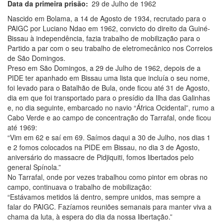
Data da primeira prisão
29 de Julho de 1962
Nascido em Bolama, a 14 de Agosto de 1934, recrutado para o
PAIGC por Luciano Ndao em 1962, convicto do direito da Guiné-
Bissau à independência, fazia trabalho de mobilização para o
Partido a par com o seu trabalho de eletromecânico nos Correios
de São Domingos.
Preso em São Domingos, a 29 de Julho de 1962, depois de a
PIDE ter apanhado em Bissau uma lista que incluía o seu nome,
foi levado para o Batalhão de Bula, onde ficou até 31 de Agosto,
dia em que foi transportado para o presídio da Ilha das Galinhas
e, no dia seguinte, embarcado no navio “África Ocidental”, rumo a
Cabo Verde e ao campo de concentração do Tarrafal, onde ficou
até 1969:
“Vim em 62 e saí em 69. Saímos daqui a 30 de Julho, nos dias 1
e 2 fomos colocados na PIDE em Bissau, no dia 3 de Agosto,
aniversário do massacre de Pidjiquiti, fomos libertados pelo
general Spínola.”
No Tarrafal, onde por vezes trabalhou como pintor em obras no
campo, continuava o trabalho de mobilização:
“Estávamos metidos lá dentro, sempre unidos, mas sempre a
falar do PAIGC. Fazíamos reuniões semanais para manter viva a
chama da luta, à espera do dia da nossa libertação.”