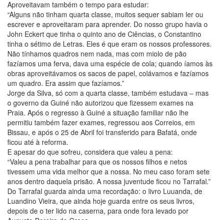
Aproveitavam também o tempo para estudar:
“Alguns não tinham quarta classe, muitos sequer sabiam ler ou
escrever e aproveitaram para aprender. Do nosso grupo havia o
John Eckert que tinha o quinto ano de Ciências, o Constantino
tinha o sétimo de Letras. Eles é que eram os nossos professores.
Não tínhamos quadros nem nada, mas com miolo de pão
fazíamos uma ferva, dava uma espécie de cola; quando íamos às
obras aproveitávamos os sacos de papel, colávamos e fazíamos
um quadro. Era assim que fazíamos.”
Jorge da Silva, só com a quarta classe, também estudava – mas
o governo da Guiné não autorizou que fizessem exames na
Praia. Após o regresso à Guiné a situação familiar não lhe
permitiu também fazer exames, regressou aos Correios, em
Bissau, e após o 25 de Abril foi transferido para Bafatá, onde
ficou até à reforma.
E apesar do que sofreu, considera que valeu a pena:
“Valeu a pena trabalhar para que os nossos filhos e netos
tivessem uma vida melhor que a nossa. No meu caso foram sete
anos dentro daquela prisão. A nossa juventude ficou no Tarrafal.”
Do Tarrafal guarda ainda uma recordação: o livro Luuanda, de
Luandino Vieira, que ainda hoje guarda entre os seus livros,
depois de o ter lido na caserna, para onde fora levado por