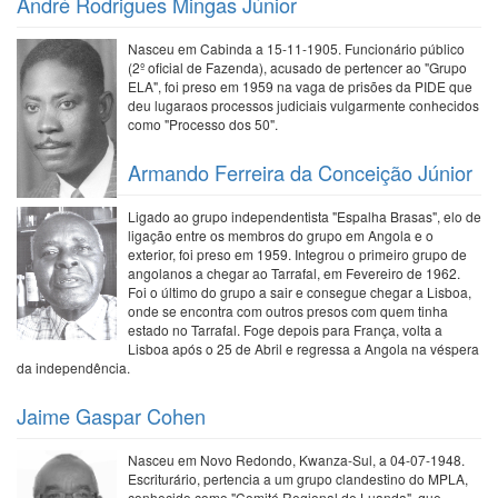
André Rodrigues Mingas Júnior
Nasceu em Cabinda a 15-11-1905. Funcionário público
(2º oficial de Fazenda), acusado de pertencer ao "Grupo
ELA", foi preso em 1959 na vaga de prisões da PIDE que
deu lugaraos processos judiciais vulgarmente conhecidos
como "Processo dos 50".
Armando Ferreira da Conceição Júnior
Ligado ao grupo independentista "Espalha Brasas", elo de
ligação entre os membros do grupo em Angola e o
exterior, foi preso em 1959. Integrou o primeiro grupo de
angolanos a chegar ao Tarrafal, em Fevereiro de 1962.
Foi o último do grupo a sair e consegue chegar a Lisboa,
onde se encontra com outros presos com quem tinha
estado no Tarrafal. Foge depois para França, volta a
Lisboa após o 25 de Abril e regressa a Angola na véspera
da independência.
Jaime Gaspar Cohen
Nasceu em Novo Redondo, Kwanza-Sul, a 04-07-1948.
Escriturário, pertencia a um grupo clandestino do MPLA,
conhecido como "Comité Regional de Luanda", que