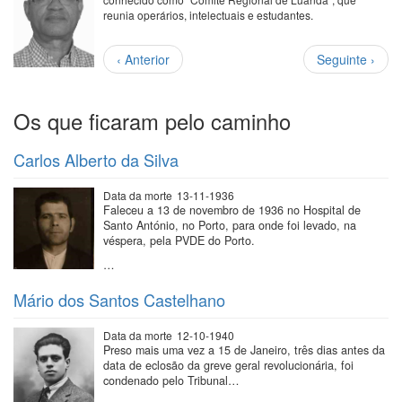
reunia operários, intelectuais e estudantes.
Paginação
Página
Próxima
‹ Anterior
Seguinte ›
anterior
página
Os que ficaram pelo caminho
Carlos Alberto da Silva
Data da morte
13-11-1936
Faleceu a 13 de novembro de 1936 no Hospital de
Santo António, no Porto, para onde foi levado, na
véspera, pela PVDE do Porto.
…
Mário dos Santos Castelhano
Data da morte
12-10-1940
Preso mais uma vez a 15 de Janeiro, três dias antes da
data de eclosão da greve geral revolucionária, foi
condenado pelo Tribunal…