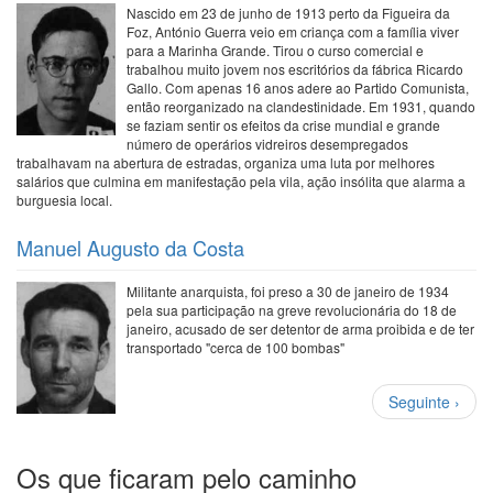
Nascido em 23 de junho de 1913 perto da Figueira da
Foz, António Guerra veio em criança com a família viver
para a Marinha Grande. Tirou o curso comercial e
trabalhou muito jovem nos escritórios da fábrica Ricardo
Gallo. Com apenas 16 anos adere ao Partido Comunista,
então reorganizado na clandestinidade. Em 1931, quando
se faziam sentir os efeitos da crise mundial e grande
número de operários vidreiros desempregados
trabalhavam na abertura de estradas, organiza uma luta por melhores
salários que culmina em manifestação pela vila, ação insólita que alarma a
burguesia local.
Manuel Augusto da Costa
Militante anarquista, foi preso a 30 de janeiro de 1934
pela sua participação na greve revolucionária do 18 de
janeiro, acusado de ser detentor de arma proibida e de ter
transportado "cerca de 100 bombas"
Paginação
Próxima
Seguinte ›
página
Os que ficaram pelo caminho