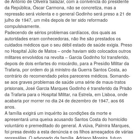
de António de Oliveira Salazar, com a conivência do presidente
da República, Óscar Carmona, não se concretiza, mas a
repressão será violenta e o general Godinho será preso a 21 de
julho de 1947, um mês depois de ter sido reformado
compulsivamente.
Padecendo de sérios problemas cardíacos, dos quais as
autoridades eram conhecedoras, não lhe são prestados os
cuidados médicos que o seu débil estado de saúde exigia. Preso
no Hospital Júlio de Matos – onde haviam sido colocados outros
militares envolvidos na revolta – Garcia Godinho foi transferido,
depois de dois enfartes do miocárdio, para a Presídio Militar da
Trafaria, por ordem do já ministro da Guerra Santos Costa, ao
contrário do recomendado pelos pareceres médicos. Somando-
se aos graves problemas de saúde uma série de maus-tratos
prisionais, José Garcia Marques Godinho é transferido da Prisão
da Trafaria para o Hospital Militar, na Estrela, em Lisboa, onde
acabaria por morrer no dia 24 de dezembro de 1947, aos 66
anos.
A família exigirá um inquérito às condições da morte e
apresentará uma queixa acusando Santos Costa do homicídio
voluntário e premeditado do general. A viúva, Palmira Marques,
foi presa devido a esta denúncia e os filhos ameaçados de várias
represálias. O advogado da família, Adriano Moreira, futuro