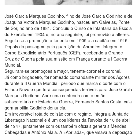
José Garcia Marques Godinho, filho de José Garcia Godinho e de
Joaquina Victória Marques Godinho, nasceu em Galveias, Ponte
de Sor, no ano de 1881. Concluiu o Curso de Infantaria da Escola
do Exército em 1904 e, no ano seguinte, foi promovido a alferes.
Seguiu-se a promoção a tenente em 1909 e a capitão em 1915.
Depois da passagem pela guarnição de Abrantes, integrou o
Corpo Expedicionário Português (CEP), recebendo a Grande
Cruz de Guerra pela sua missão em França durante a I Guerra
Mundial.
Seguiram-se promoções a major, tenente-coronel e coronel.
Já como brigadeiro, foi nomeado comandante militar dos Açores
durante a II Guerra Mundial, período que marca o corte com o
Estado Novo e que terá consequências terríveis para José Garcia
Marques Godinho. Abre uma contenda com o então
subsecretário de Estado da Guerra, Fernando Santos Costa, cuja
germanofilia Godinho denuncia.
Em irreversível rota de colisão com o regime, integra a Junta de
Libertação Nacional e é um dos líderes da Revolta de 10 de abril
de 1947, juntamente com os também oficiais generais Mendes
Cabeçadas e António Maia. A «Abrilada», que visava a deposição