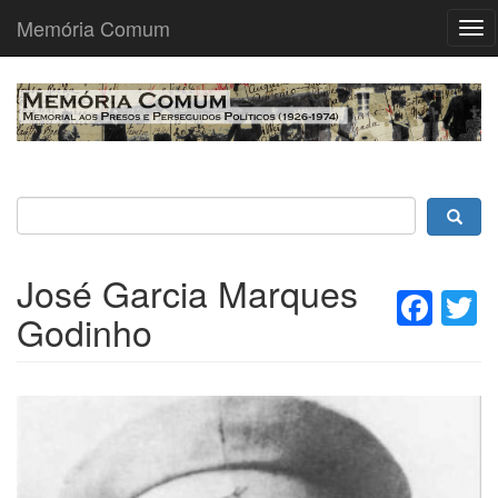
Memória Comum
Tog
nav
Passar
para
o
conteúdo
principal
José Garcia Marques
Fac
T
Godinho