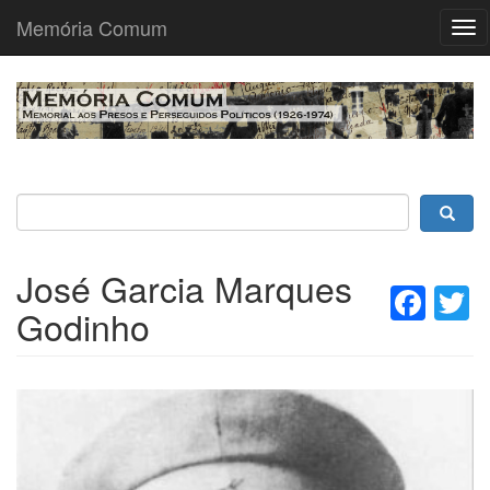
Memória Comum
Tog
nav
Passar
para
o
conteúdo
principal
José Garcia Marques
Fac
T
Godinho