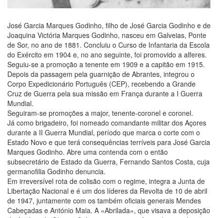
José Garcia Marques Godinho, filho de José Garcia Godinho e de
Joaquina Victória Marques Godinho, nasceu em Galveias, Ponte
de Sor, no ano de 1881. Concluiu o Curso de Infantaria da Escola
do Exército em 1904 e, no ano seguinte, foi promovido a alferes.
Seguiu-se a promoção a tenente em 1909 e a capitão em 1915.
Depois da passagem pela guarnição de Abrantes, integrou o
Corpo Expedicionário Português (CEP), recebendo a Grande
Cruz de Guerra pela sua missão em França durante a I Guerra
Mundial.
Seguiram-se promoções a major, tenente-coronel e coronel.
Já como brigadeiro, foi nomeado comandante militar dos Açores
durante a II Guerra Mundial, período que marca o corte com o
Estado Novo e que terá consequências terríveis para José Garcia
Marques Godinho. Abre uma contenda com o então
subsecretário de Estado da Guerra, Fernando Santos Costa, cuja
germanofilia Godinho denuncia.
Em irreversível rota de colisão com o regime, integra a Junta de
Libertação Nacional e é um dos líderes da Revolta de 10 de abril
de 1947, juntamente com os também oficiais generais Mendes
Cabeçadas e António Maia. A «Abrilada», que visava a deposição