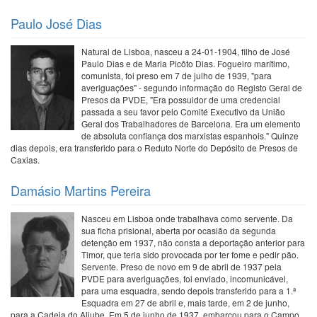
Paulo José Dias
Natural de Lisboa, nasceu a 24-01-1904, filho de José
Paulo Dias e de Maria Picôto Dias. Fogueiro marítimo,
comunista, foi preso em 7 de julho de 1939, "para
averiguações" - segundo informação do Registo Geral de
Presos da PVDE, "Era possuidor de uma credencial
passada a seu favor pelo Comité Executivo da União
Geral dos Trabalhadores de Barcelona. Era um elemento
de absoluta confiança dos marxistas espanhois." Quinze
dias depois, era transferido para o Reduto Norte do Depósito de Presos de
Caxias.
Damásio Martins Pereira
Nasceu em Lisboa onde trabalhava como servente. Da
sua ficha prisional, aberta por ocasião da segunda
detenção em 1937, não consta a deportação anterior para
Timor, que teria sido provocada por ter fome e pedir pão.
Servente. Preso de novo em 9 de abril de 1937 pela
PVDE para averiguações, foi enviado, incomunicável,
para uma esquadra, sendo depois transferido para a 1.ª
Esquadra em 27 de abril e, mais tarde, em 2 de junho,
para a Cadeia do Aljube. Em 5 de junho de 1937, embarcou para o Campo