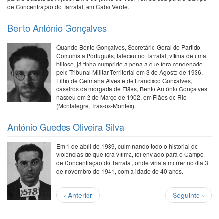
de Concentração do Tarrafal, em Cabo Verde.
Bento António Gonçalves
Quando Bento Gonçalves, Secretário-Geral do Partido
Comunista Português, faleceu no Tarrafal, vítima de uma
biliose, já tinha cumprido a pena a que fora condenado
pelo Tribunal Militar Territorial em 3 de Agosto de 1936.
Filho de Germana Alves e de Francisco Gonçalves,
caseiros da morgada de Fiães, Bento António Gonçalves
nasceu em 2 de Março de 1902, em Fiães do Rio
(Montalegre, Trás-os-Montes).
António Guedes Oliveira Silva
Em 1 de abril de 1939, culminando todo o historial de
violências de que fora vítima, foi enviado para o Campo
de Concentração do Tarrafal, onde viria a morrer no dia 3
de novembro de 1941, com a idade de 40 anos.
Paginação
Página
Próxima
‹ Anterior
Seguinte ›
anterior
página