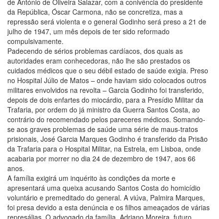
de António de Oliveira Salazar, com a conivência do presidente
da República, Óscar Carmona, não se concretiza, mas a
repressão será violenta e o general Godinho será preso a 21 de
julho de 1947, um mês depois de ter sido reformado
compulsivamente.
Padecendo de sérios problemas cardíacos, dos quais as
autoridades eram conhecedoras, não lhe são prestados os
cuidados médicos que o seu débil estado de saúde exigia. Preso
no Hospital Júlio de Matos – onde haviam sido colocados outros
militares envolvidos na revolta – Garcia Godinho foi transferido,
depois de dois enfartes do miocárdio, para a Presídio Militar da
Trafaria, por ordem do já ministro da Guerra Santos Costa, ao
contrário do recomendado pelos pareceres médicos. Somando-
se aos graves problemas de saúde uma série de maus-tratos
prisionais, José Garcia Marques Godinho é transferido da Prisão
da Trafaria para o Hospital Militar, na Estrela, em Lisboa, onde
acabaria por morrer no dia 24 de dezembro de 1947, aos 66
anos.
A família exigirá um inquérito às condições da morte e
apresentará uma queixa acusando Santos Costa do homicídio
voluntário e premeditado do general. A viúva, Palmira Marques,
foi presa devido a esta denúncia e os filhos ameaçados de várias
represálias. O advogado da família, Adriano Moreira, futuro