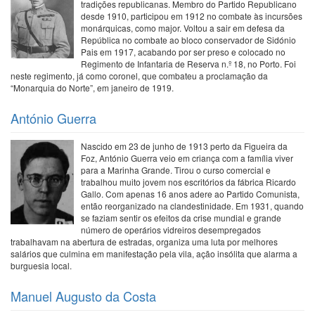
tradições republicanas. Membro do Partido Republicano
desde 1910, participou em 1912 no combate às incursões
monárquicas, como major. Voltou a sair em defesa da
República no combate ao bloco conservador de Sidónio
Pais em 1917, acabando por ser preso e colocado no
Regimento de Infantaria de Reserva n.º 18, no Porto. Foi
neste regimento, já como coronel, que combateu a proclamação da
“Monarquia do Norte”, em janeiro de 1919.
António Guerra
Nascido em 23 de junho de 1913 perto da Figueira da
Foz, António Guerra veio em criança com a família viver
para a Marinha Grande. Tirou o curso comercial e
trabalhou muito jovem nos escritórios da fábrica Ricardo
Gallo. Com apenas 16 anos adere ao Partido Comunista,
então reorganizado na clandestinidade. Em 1931, quando
se faziam sentir os efeitos da crise mundial e grande
número de operários vidreiros desempregados
trabalhavam na abertura de estradas, organiza uma luta por melhores
salários que culmina em manifestação pela vila, ação insólita que alarma a
burguesia local.
Manuel Augusto da Costa