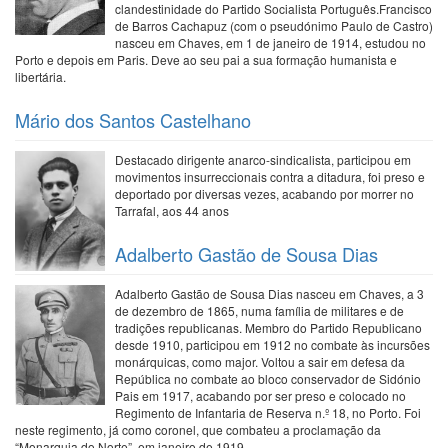
clandestinidade do Partido Socialista Português.Francisco
de Barros Cachapuz (com o pseudónimo Paulo de Castro)
nasceu em Chaves, em 1 de janeiro de 1914, estudou no
Porto e depois em Paris. Deve ao seu pai a sua formação humanista e
libertária.
Mário dos Santos Castelhano
Destacado dirigente anarco-sindicalista, participou em
movimentos insurreccionais contra a ditadura, foi preso e
deportado por diversas vezes, acabando por morrer no
Tarrafal, aos 44 anos
Adalberto Gastão de Sousa Dias
Adalberto Gastão de Sousa Dias nasceu em Chaves, a 3
de dezembro de 1865, numa família de militares e de
tradições republicanas. Membro do Partido Republicano
desde 1910, participou em 1912 no combate às incursões
monárquicas, como major. Voltou a sair em defesa da
República no combate ao bloco conservador de Sidónio
Pais em 1917, acabando por ser preso e colocado no
Regimento de Infantaria de Reserva n.º 18, no Porto. Foi
neste regimento, já como coronel, que combateu a proclamação da
“Monarquia do Norte”, em janeiro de 1919.