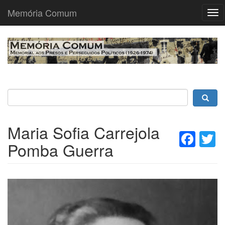
Memória Comum
Tog
nav
Passar
para
o
conteúdo
principal
Maria Sofia Carrejola
Fac
T
Pomba Guerra