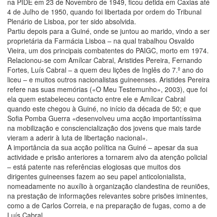
na PIDE em 23 de Novembro de 1949, ficou detida em Caxias até
4 de Julho de 1950, quando foi libertada por ordem do Tribunal
Plenário de Lisboa, por ter sido absolvida.
Partiu depois para a Guiné, onde se juntou ao marido, vindo a ser
proprietária da Farmácia Lisboa – na qual trabalhou Osvaldo
Vieira, um dos principais combatentes do PAIGC, morto em 1974.
Relacionou-se com Amílcar Cabral, Aristides Pereira, Fernando
Fortes, Luís Cabral – a quem deu lições de Inglês do 7.º ano do
liceu – e muitos outros nacionalistas guineenses. Aristides Pereira
refere nas suas memórias («O Meu Testemunho», 2003), que foi
ela quem estabeleceu contacto entre ele e Amílcar Cabral
quando este chegou à Guiné, no início da década de 50; e que
Sofia Pomba Guerra «desenvolveu uma acção importantíssima
na mobilização e consciencialização dos jovens que mais tarde
vieram a aderir à luta de libertação nacional».
A importância da sua acção política na Guiné – apesar da sua
actividade e prisão anteriores a tornarem alvo da atenção policial
– está patente nas referências elogiosas que muitos dos
dirigentes guineenses fazem ao seu papel anticolonialista,
nomeadamente no auxílio à organização clandestina de reuniões,
na prestação de informações relevantes sobre prisões iminentes,
como a de Carlos Correia, e na preparação de fugas, como a de
Luís Cabral.