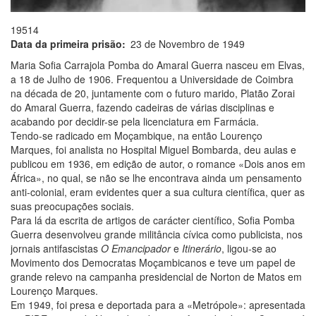
19514
Data da primeira prisão
23 de Novembro de 1949
Maria Sofia Carrajola Pomba do Amaral Guerra nasceu em Elvas,
a 18 de Julho de 1906. Frequentou a Universidade de Coimbra
na década de 20, juntamente com o futuro marido, Platão Zorai
do Amaral Guerra, fazendo cadeiras de várias disciplinas e
acabando por decidir-se pela licenciatura em Farmácia.
Tendo-se radicado em Moçambique, na então Lourenço
Marques, foi analista no Hospital Miguel Bombarda, deu aulas e
publicou em 1936, em edição de autor, o romance «Dois anos em
África», no qual, se não se lhe encontrava ainda um pensamento
anti-colonial, eram evidentes quer a sua cultura científica, quer as
suas preocupações sociais.
Para lá da escrita de artigos de carácter científico, Sofia Pomba
Guerra desenvolveu grande militância cívica como publicista, nos
jornais antifascistas
O Emancipador
e
Itinerário
, ligou-se ao
Movimento dos Democratas Moçambicanos e teve um papel de
grande relevo na campanha presidencial de Norton de Matos em
Lourenço Marques.
Em 1949, foi presa e deportada para a «Metrópole»: apresentada