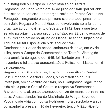
que inaugurou o Campo de Concentração do Tarrafal.
Regressou de Cabo Verde em 15 de julho de 1940 “por ter sido
amnistiado” e participou na reorganização do Partido Comunista
Português, integrando o seu primeiro secretariado, juntamente
com Júlio Fogaça e Manuel Guedes, envolvendo-se a fundo na
organização do movimento grevista de 1942, tarefa que terá
estado na origem da sua segunda prisão, em 22 de novembro de
1942, ficando detido no Aljube de Lisboa, só sendo julgado pelo
Tribunal Militar Especial em 5 de abril de 1944.
Condenado a 4 anos de prisão, embarcou de novo, em 26 de
julho, para o Campo de Concentração do Tarrafal. Abrangido
pela amnistia de agosto de 1945, foi libertado em 16 de
novembro e feita a sua apresentação à Polícia, em Lisboa, em 6
de dezembro.
Regressou à militância ativa, integrando, com Álvaro Cunhal,
José Gregório e Manuel Guedes, o Secretariado do PCP.
Participou, em novembro de 1946, no II Congresso Ilegal, tendo
sido eleito para o Comité Central e respectivo Secretariado.
A terceira, e fatal, prisão aconteceu em 25 de março de 1949, no
Luso. A casa clandestina de Macinhata do Vouga, Sever do
Vouga, onde vivia com Luísa Rodrigues, fora detectada e a sua
companheira presa em 10 de Fevereiro, tendo Militão Ribeiro