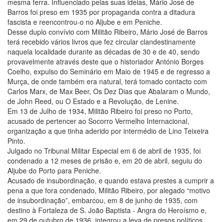
mesma terra. Influenciado pelas suas ideias, Mário José de
Barros foi preso em 1935 por propaganda contra a ditadura
fascista e reencontrou-o no Aljube e em Peniche.
Desse duplo convívio com Militão Ribeiro, Mário José de Barros
terá recebido vários livros que fez circular clandestinamente
naquela localidade durante as décadas de 30 e de 40, sendo
provavelmente através deste que o historiador António Borges
Coelho, expulso do Seminário em Maio de 1945 e de regresso a
Murça, de onde também era natural, terá tomado contacto com
Carlos Marx, de Max Beer, Os Dez Dias que Abalaram o Mundo,
de John Reed, ou O Estado e a Revolução, de Lenine.
Em 13 de Julho de 1934, Militão Ribeiro foi preso no Porto,
acusado de pertencer ao Socorro Vermelho Internacional,
organização a que tinha aderido por intermédio de Lino Teixeira
Pinto.
Julgado no Tribunal Militar Especial em 6 de abril de 1935, foi
condenado a 12 meses de prisão e, em 20 de abril, seguiu do
Aljube do Porto para Peniche.
Acusado de insubordinação, e quando estava prestes a cumprir a
pena a que fora condenado, Militão Ribeiro, por alegado “motivo
de insubordinação”, embarcou, em 8 de junho de 1935, com
destino à Fortaleza de S. João Baptista - Angra do Heroísmo e,
em 29 de outubro de 1936, integrou a leva de presos políticos