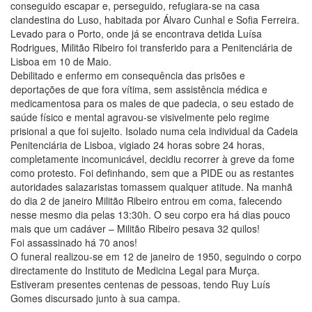
conseguido escapar e, perseguido, refugiara-se na casa
clandestina do Luso, habitada por Álvaro Cunhal e Sofia Ferreira.
Levado para o Porto, onde já se encontrava detida Luísa
Rodrigues, Militão Ribeiro foi transferido para a Penitenciária de
Lisboa em 10 de Maio.
Debilitado e enfermo em consequência das prisões e
deportações de que fora vítima, sem assistência médica e
medicamentosa para os males de que padecia, o seu estado de
saúde físico e mental agravou-se visivelmente pelo regime
prisional a que foi sujeito. Isolado numa cela individual da Cadeia
Penitenciária de Lisboa, vigiado 24 horas sobre 24 horas,
completamente incomunicável, decidiu recorrer à greve da fome
como protesto. Foi definhando, sem que a PIDE ou as restantes
autoridades salazaristas tomassem qualquer atitude. Na manhã
do dia 2 de janeiro Militão Ribeiro entrou em coma, falecendo
nesse mesmo dia pelas 13:30h. O seu corpo era há dias pouco
mais que um cadáver – Militão Ribeiro pesava 32 quilos!
Foi assassinado há 70 anos!
O funeral realizou-se em 12 de janeiro de 1950, seguindo o corpo
directamente do Instituto de Medicina Legal para Murça.
Estiveram presentes centenas de pessoas, tendo Ruy Luís
Gomes discursado junto à sua campa.