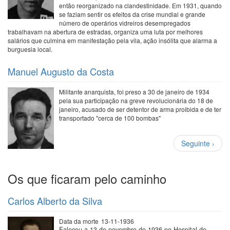
então reorganizado na clandestinidade. Em 1931, quando
se faziam sentir os efeitos da crise mundial e grande
número de operários vidreiros desempregados
trabalhavam na abertura de estradas, organiza uma luta por melhores
salários que culmina em manifestação pela vila, ação insólita que alarma a
burguesia local.
Manuel Augusto da Costa
Militante anarquista, foi preso a 30 de janeiro de 1934
pela sua participação na greve revolucionária do 18 de
janeiro, acusado de ser detentor de arma proibida e de ter
transportado "cerca de 100 bombas"
Paginação
Próxima
Seguinte ›
página
Os que ficaram pelo caminho
Carlos Alberto da Silva
Data da morte
13-11-1936
Faleceu a 13 de novembro de 1936 no Hospital de