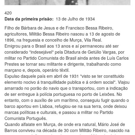
420
Data da primeira prisão
13 de Julho de 1934
Filho de Bárbara de Jesus e de Francisco Bessa Ribeiro,
agricultores, Militão Bessa Ribeiro nasceu a 13 de agosto de
1896, na freguesia e concelho de Murça, Vila Real.
Emigrou para o Brasil aos 13 anos e aí permaneceu até ser
considerado "indesejável" pela Ditadura de Getúlio Vargas, por
militar no Partido Comunista do Brasil ainda antes de Luís Carlos
Prestes se tornar seu militante e dirigente, trabalhando como
marçano e, depois, operário têxtil.
Expulso daquele país em abril de 1931 "visto se ter constituido
elemento nocivo á tranquillidade publica e á ordem social". Viajou
amarrado no porão do navio que o transportou, com a indicação
de ser entregue à polícia portuguesa no porto de Leixões. No
entanto, com o auxílio de um marítimo, conseguiu fugir quando o
barco aportou em Lisboa, refugiou-se na sua terra, onde deixou
marcas políticas e culturais, e passou a militar no Partido
Comunista Português.
Quando alfaiate em Murça, de onde era natural, Mário José de
Barros conviveu na década de 30 com Militão Ribeiro, nascido na