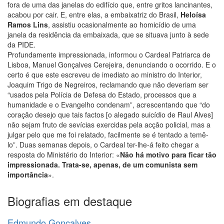
fora de uma das janelas do edifício que, entre gritos lancinantes,
acabou por cair. E, entre elas, a embaixatriz do Brasil,
Heloísa
Ramos Lins
, assistiu ocasionalmente ao homicídio de uma
janela da residência da embaixada, que se situava junto à sede
da PIDE.
Profundamente impressionada, informou o Cardeal Patriarca de
Lisboa, Manuel Gonçalves Cerejeira, denunciando o ocorrido. E o
certo é que este escreveu de imediato ao ministro do Interior,
Joaquim Trigo de Negreiros, reclamando que não deveriam ser
“usados pela Polícia de Defesa do Estado, processos que a
humanidade e o Evangelho condenam”, acrescentando que “do
coração desejo que tais factos [o alegado suicídio de Raul Alves]
não sejam fruto de sevícias exercidas pela acção policial, mas a
julgar pelo que me foi relatado, facilmente se é tentado a temê-
lo”. Duas semanas depois, o Cardeal ter-lhe-á feito chegar a
resposta do Ministério do Interior: «
Não há motivo para ficar tão
impressionada. Trata-se, apenas, de um comunista sem
importância
».
Biografias em destaque
Edmundo Gonçalves