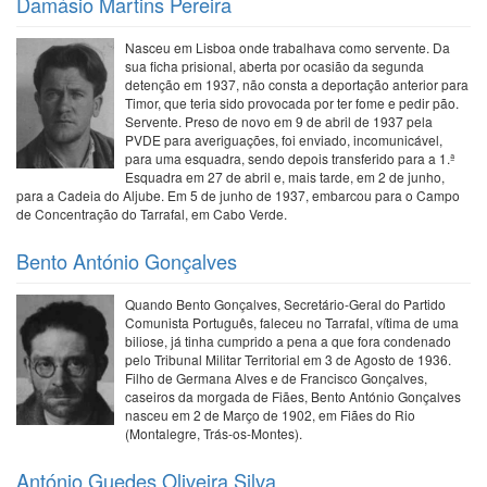
Damásio Martins Pereira
Nasceu em Lisboa onde trabalhava como servente. Da
sua ficha prisional, aberta por ocasião da segunda
detenção em 1937, não consta a deportação anterior para
Timor, que teria sido provocada por ter fome e pedir pão.
Servente. Preso de novo em 9 de abril de 1937 pela
PVDE para averiguações, foi enviado, incomunicável,
para uma esquadra, sendo depois transferido para a 1.ª
Esquadra em 27 de abril e, mais tarde, em 2 de junho,
para a Cadeia do Aljube. Em 5 de junho de 1937, embarcou para o Campo
de Concentração do Tarrafal, em Cabo Verde.
Bento António Gonçalves
Quando Bento Gonçalves, Secretário-Geral do Partido
Comunista Português, faleceu no Tarrafal, vítima de uma
biliose, já tinha cumprido a pena a que fora condenado
pelo Tribunal Militar Territorial em 3 de Agosto de 1936.
Filho de Germana Alves e de Francisco Gonçalves,
caseiros da morgada de Fiães, Bento António Gonçalves
nasceu em 2 de Março de 1902, em Fiães do Rio
(Montalegre, Trás-os-Montes).
António Guedes Oliveira Silva