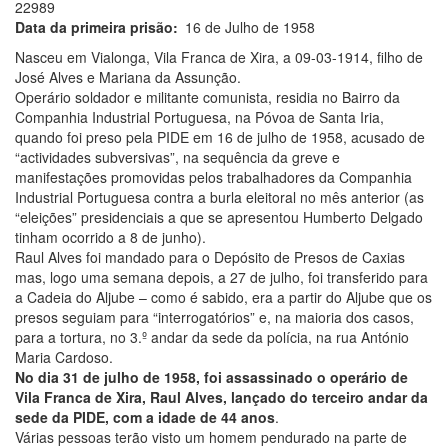
22989
Data da primeira prisão
16 de Julho de 1958
Nasceu em Vialonga, Vila Franca de Xira, a 09-03-1914, filho de
José Alves e Mariana da Assunção.
Operário soldador e militante comunista, residia no Bairro da
Companhia Industrial Portuguesa, na Póvoa de Santa Iria,
quando foi preso pela PIDE em 16 de julho de 1958, acusado de
“actividades subversivas”, na sequência da greve e
manifestações promovidas pelos trabalhadores da Companhia
Industrial Portuguesa contra a burla eleitoral no mês anterior (as
“eleições” presidenciais a que se apresentou Humberto Delgado
tinham ocorrido a 8 de junho).
Raul Alves foi mandado para o Depósito de Presos de Caxias
mas, logo uma semana depois, a 27 de julho, foi transferido para
a Cadeia do Aljube – como é sabido, era a partir do Aljube que os
presos seguiam para “interrogatórios” e, na maioria dos casos,
para a tortura, no 3.º andar da sede da polícia, na rua António
Maria Cardoso.
No dia 31 de julho de 1958, foi assassinado o operário de
Vila Franca de Xira, Raul Alves, lançado do terceiro andar da
sede da PIDE, com a idade de 44 anos
.
Várias pessoas terão visto um homem pendurado na parte de