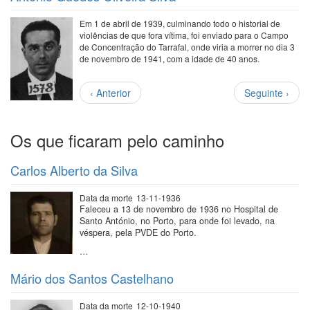
Em 1 de abril de 1939, culminando todo o historial de
violências de que fora vítima, foi enviado para o Campo
de Concentração do Tarrafal, onde viria a morrer no dia 3
de novembro de 1941, com a idade de 40 anos.
Paginação
Página
Próxima
‹ Anterior
Seguinte ›
anterior
página
Os que ficaram pelo caminho
Carlos Alberto da Silva
Data da morte
13-11-1936
Faleceu a 13 de novembro de 1936 no Hospital de
Santo António, no Porto, para onde foi levado, na
véspera, pela PVDE do Porto.
…
Mário dos Santos Castelhano
Data da morte
12-10-1940