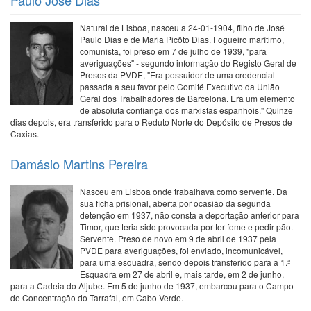
Natural de Lisboa, nasceu a 24-01-1904, filho de José
Paulo Dias e de Maria Picôto Dias. Fogueiro marítimo,
comunista, foi preso em 7 de julho de 1939, "para
averiguações" - segundo informação do Registo Geral de
Presos da PVDE, "Era possuidor de uma credencial
passada a seu favor pelo Comité Executivo da União
Geral dos Trabalhadores de Barcelona. Era um elemento
de absoluta confiança dos marxistas espanhois." Quinze
dias depois, era transferido para o Reduto Norte do Depósito de Presos de
Caxias.
Damásio Martins Pereira
Nasceu em Lisboa onde trabalhava como servente. Da
sua ficha prisional, aberta por ocasião da segunda
detenção em 1937, não consta a deportação anterior para
Timor, que teria sido provocada por ter fome e pedir pão.
Servente. Preso de novo em 9 de abril de 1937 pela
PVDE para averiguações, foi enviado, incomunicável,
para uma esquadra, sendo depois transferido para a 1.ª
Esquadra em 27 de abril e, mais tarde, em 2 de junho,
para a Cadeia do Aljube. Em 5 de junho de 1937, embarcou para o Campo
de Concentração do Tarrafal, em Cabo Verde.