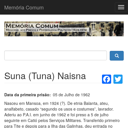
Memória Comum
Tog
nav
Passar
para
o
conteúdo
principal
Suna (Tuna) Naisna
Fac
T
Data da primeira prisão
05 de Julho de 1962
Nasceu em Mansoa, em 1924 (?). De etnia Balanta, ateu,
analfabeto, casado “segundo os usos e costumes”, lavrador.
Aderiu ao P.A.I. em junho de 1962 e foi preso a 5 de julho
seguinte em Catió pelos Serviços Militares. Transferido primeiro
para Tite e depois para a Ilha das Galinhas, deu entrada no