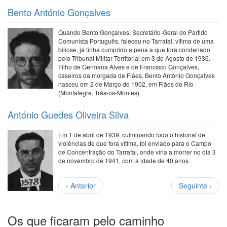
Bento António Gonçalves
Quando Bento Gonçalves, Secretário-Geral do Partido
Comunista Português, faleceu no Tarrafal, vítima de uma
biliose, já tinha cumprido a pena a que fora condenado
pelo Tribunal Militar Territorial em 3 de Agosto de 1936.
Filho de Germana Alves e de Francisco Gonçalves,
caseiros da morgada de Fiães, Bento António Gonçalves
nasceu em 2 de Março de 1902, em Fiães do Rio
(Montalegre, Trás-os-Montes).
António Guedes Oliveira Silva
Em 1 de abril de 1939, culminando todo o historial de
violências de que fora vítima, foi enviado para o Campo
de Concentração do Tarrafal, onde viria a morrer no dia 3
de novembro de 1941, com a idade de 40 anos.
Paginação
Página
Próxima
‹ Anterior
Seguinte ›
anterior
página
Os que ficaram pelo caminho